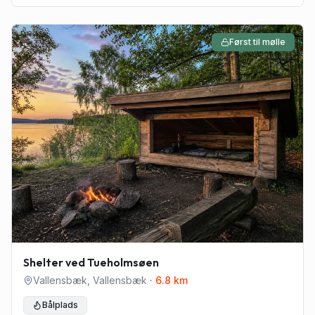
Først til mølle
Shelter ved Tueholmsøen
Vallensbæk
,
Vallensbæk
·
6.8
km
Bålplads