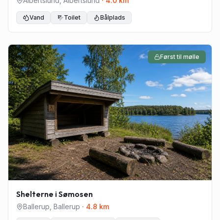
Albertslund
,
Albertslund
·
4.0
km
Vand
Toilet
Bålplads
Først til mølle
Shelterne i Sømosen
Ballerup
,
Ballerup
·
4.8
km