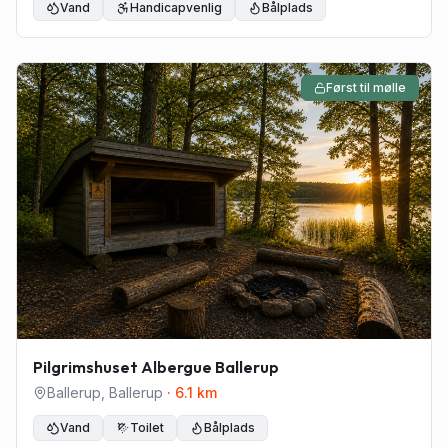
Vand
Handicapvenlig
Bålplads
Først til mølle
Pilgrimshuset Albergue Ballerup
Ballerup
,
Ballerup
·
6.1
km
Vand
Toilet
Bålplads