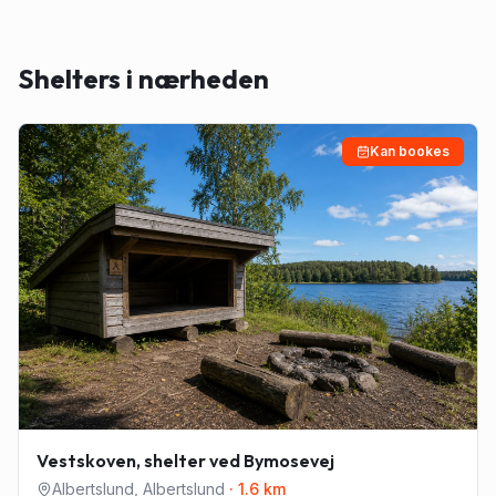
Shelters i nærheden
Kan bookes
Vestskoven, shelter ved Bymosevej
Albertslund
,
Albertslund
·
1.6
km