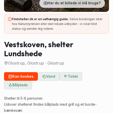
Har du et billede vi må bruge?
Findshelter.dk er en uafhængig guide.
Selve bookingen sker
hos Naturstyrelsen eller den lokale udbyder – vi viser blot
status og sender dig videre.
Vestskoven, shelter
Lundshede
Glostrup, Glostrup
·
Glostrup
Kan bookes
Vand
Toilet
Bålplads
Shelter til 5-6 personer.
Udover shelteret findes bålplads med grill og et borde-
bænkesæt.