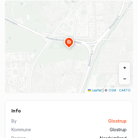
cabin
+
−
Leaflet
|
©
OSM
·
CARTO
Info
By
Glostrup
Kommune
Glostrup