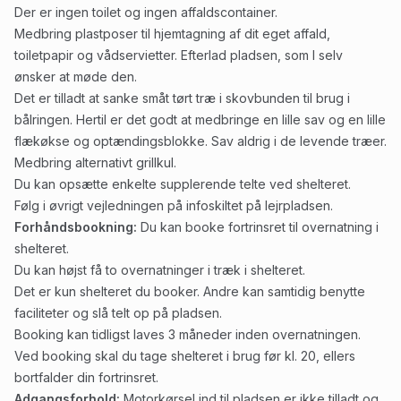
Der er ingen toilet og ingen affaldscontainer.
Medbring plastposer til hjemtagning af dit eget affald,
toiletpapir og vådservietter. Efterlad pladsen, som I selv
ønsker at møde den.
Det er tilladt at sanke småt tørt træ i skovbunden til brug i
bålringen. Hertil er det godt at medbringe en lille sav og en lille
flækøkse og optændingsblokke. Sav aldrig i de levende træer.
Medbring alternativt grillkul.
Du kan opsætte enkelte supplerende telte ved shelteret.
Følg i øvrigt vejledningen på infoskiltet på lejrpladsen.
Forhåndsbookning:
Du kan booke fortrinsret til overnatning i
shelteret.
Du kan højst få to overnatninger i træk i shelteret.
Det er kun shelteret du booker. Andre kan samtidig benytte
faciliteter og slå telt op på pladsen.
Booking kan tidligst laves 3 måneder inden overnatningen.
Ved booking skal du tage shelteret i brug før kl. 20, ellers
bortfalder din fortrinsret.
Adgangsforhold:
Motorkørsel ind til pladsen er ikke tilladt og