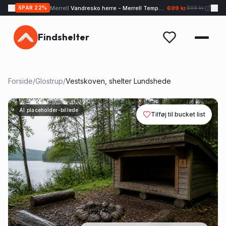
Merrell
Vandresko herre - Merrell Tempo EXP - Sand
699 kr.
SPAR
22
%
899 kr.
Findshelter
Forside
/
Glostrup
/
Vestskoven, shelter Lundshede
AI placeholder-billede
Tilføj til bucket list