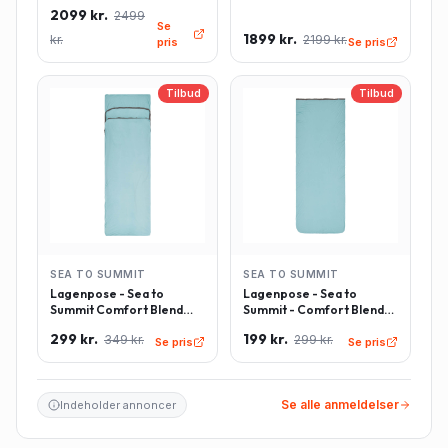
Summit Comfort Deluxe -
Summit Comfort Deluxe -
2099 kr.
2499
Rektangulær - Large -
Rektangulær - Regulær -
Se
Grøn
Grøn
1899 kr.
kr.
2199 kr.
pris
Se pris
Tilbud
Tilbud
SEA TO SUMMIT
SEA TO SUMMIT
Lagenpose - Sea to
Lagenpose - Sea to
Summit Comfort Blend
Summit - Comfort Blend
Sleeping Bag Liner inkl.
Sleeping Bag Liner -
299 kr.
199 kr.
349 kr.
299 kr.
pudeindlæg -
Rektangulær - Lyseblå
Se pris
Se pris
Rektangulær - Lyseblå
Se alle anmeldelser
Indeholder annoncer