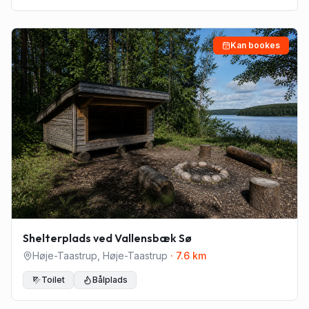
Kan bookes
Shelterplads ved Vallensbæk Sø
Høje-Taastrup
,
Høje-Taastrup
·
7.6
km
Toilet
Bålplads