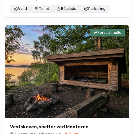
Vand
Toilet
Bålplads
Parkering
Først til mølle
Vestskoven, shelter ved Mønterne