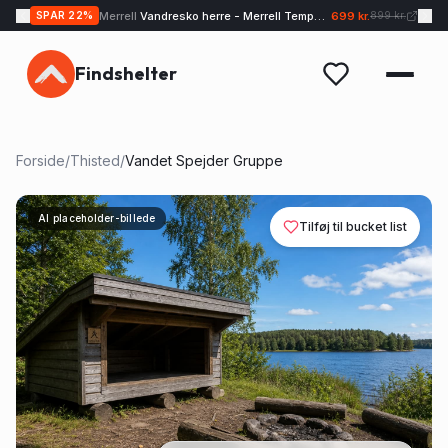
Merrell
Vandresko herre - Merrell Tempo EXP - Sand
699 kr.
SPAR
22
%
899 kr.
Findshelter
Forside
/
Thisted
/
Vandet Spejder Gruppe
AI placeholder-billede
Tilføj til bucket list