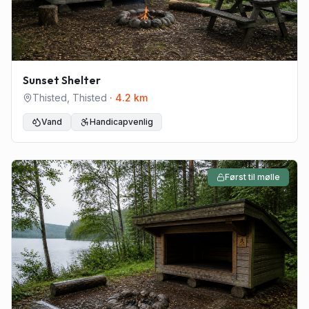
Sunset Shelter
Thisted
,
Thisted
·
4.2
km
Vand
Handicapvenlig
Først til mølle