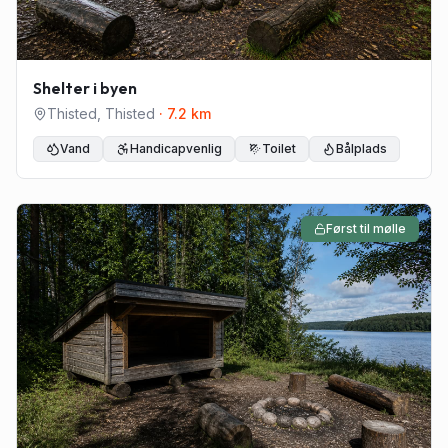
Shelter i byen
Thisted
,
Thisted
·
7.2
km
Vand
Handicapvenlig
Toilet
Bålplads
Først til mølle