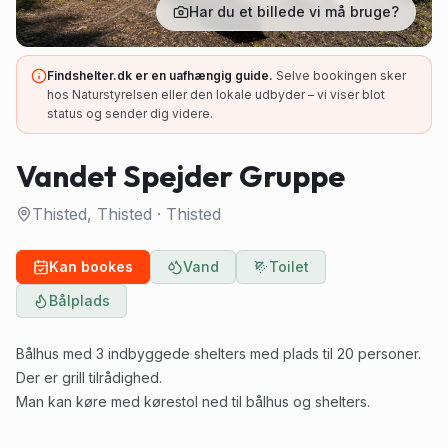
Har du et billede vi må bruge?
Findshelter.dk er en uafhængig guide.
Selve bookingen sker
hos Naturstyrelsen eller den lokale udbyder – vi viser blot
status og sender dig videre.
Vandet Spejder Gruppe
Thisted, Thisted
·
Thisted
Kan bookes
Vand
Toilet
Bålplads
Bålhus med 3 indbyggede shelters med plads til 20 personer.
Der er grill tilrådighed.
Man kan køre med kørestol ned til bålhus og shelters.