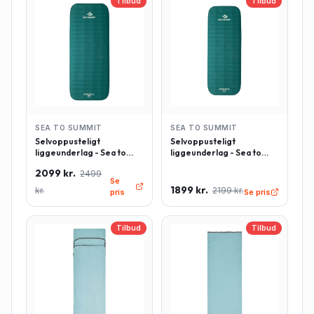
Tilbud
Tilbud
SEA TO SUMMIT
SEA TO SUMMIT
Selvoppusteligt
Selvoppusteligt
liggeunderlag - Sea to
liggeunderlag - Sea to
Summit Comfort Deluxe -
Summit Comfort Deluxe -
2099 kr.
2499
Rektangulær - Large -
Rektangulær - Regulær -
Se
Grøn
Grøn
1899 kr.
kr.
2199 kr.
pris
Se pris
Tilbud
Tilbud