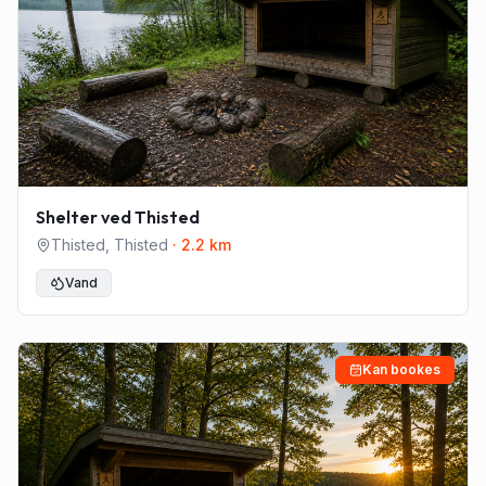
Shelter ved Thisted
Thisted
,
Thisted
·
2.2
km
Vand
Kan bookes