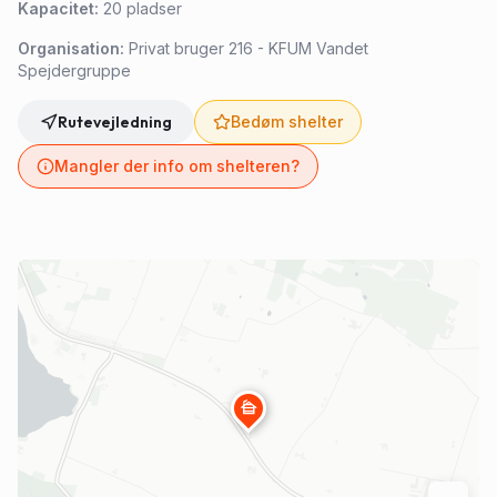
Kapacitet:
20
pladser
Organisation:
Privat bruger 216 - KFUM Vandet
Spejdergruppe
Rutevejledning
Bedøm shelter
Mangler der info om shelteren?
cabin