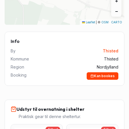
+
−
Leaflet
|
©
OSM
·
CARTO
Info
By
Thisted
Kommune
Thisted
Region
Nordjylland
Booking
Kan bookes
Udstyr til overnatning i shelter
Praktisk gear til denne sheltertur.