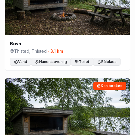
Bavn
Thisted
,
Thisted
·
3.1
km
Vand
Handicapvenlig
Toilet
Bålplads
Kan bookes