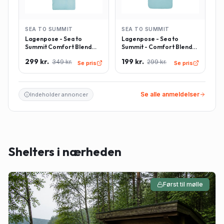
SEA TO SUMMIT
SEA TO SUMMIT
Lagenpose - Sea to
Lagenpose - Sea to
Summit Comfort Blend
Summit - Comfort Blend
Sleeping Bag Liner inkl.
Sleeping Bag Liner -
299 kr.
199 kr.
349 kr.
299 kr.
pudeindlæg -
Rektangulær - Lyseblå
Se pris
Se pris
Rektangulær - Lyseblå
Se alle anmeldelser
Indeholder annoncer
Shelters i nærheden
Først til mølle