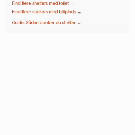
Find flere shelters med
toilet
→
Find flere shelters med
bålplads
→
Guide: Sådan booker du shelter →