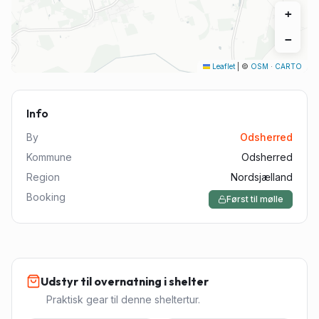
+
−
Leaflet
|
©
OSM
·
CARTO
Info
By
Odsherred
Kommune
Odsherred
Region
Nordsjælland
Booking
Først til mølle
Udstyr til overnatning i shelter
Praktisk gear til denne sheltertur.