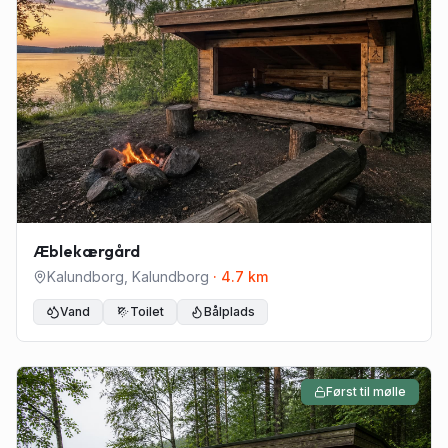
Æblekærgård
Kalundborg
,
Kalundborg
·
4.7
km
Vand
Toilet
Bålplads
Først til mølle