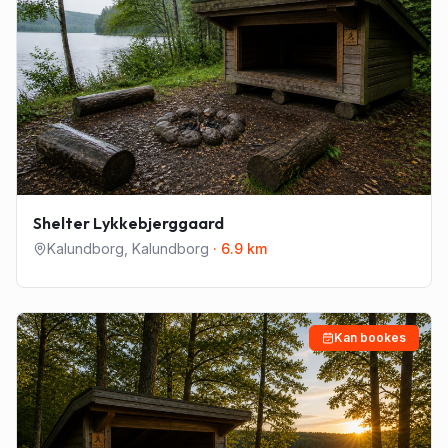
Shelter Lykkebjerggaard
Kalundborg
,
Kalundborg
·
6.9
km
Kan bookes