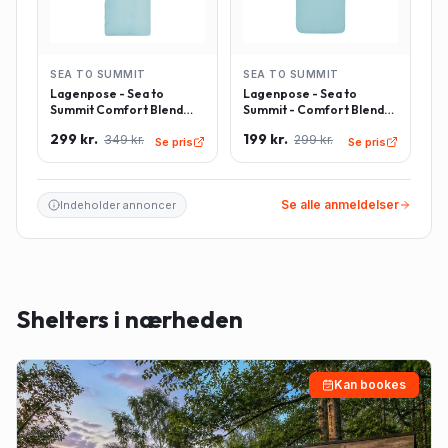
SEA TO SUMMIT
SEA TO SUMMIT
Lagenpose - Sea to
Lagenpose - Sea to
Summit Comfort Blend
Summit - Comfort Blend
Sleeping Bag Liner inkl.
Sleeping Bag Liner -
299 kr.
199 kr.
349 kr.
299 kr.
pudeindlæg -
Rektangulær - Lyseblå
Se pris
Se pris
Rektangulær - Lyseblå
Se alle anmeldelser
Indeholder annoncer
Shelters i nærheden
Kan bookes