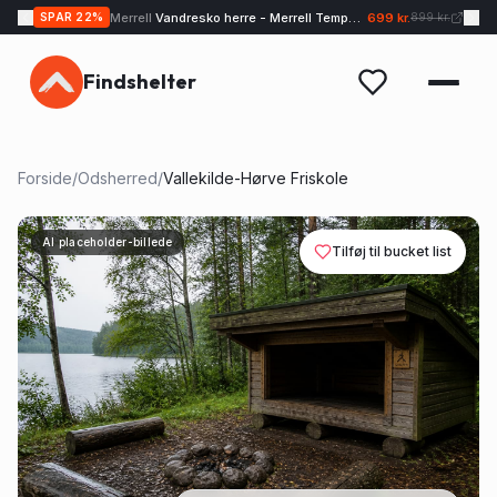
Merrell
Vandresko herre - Merrell Tempo EXP - Sand
699 kr.
SPAR
22
%
899 kr.
Findshelter
Forside
/
Odsherred
/
Vallekilde-Hørve Friskole
AI placeholder-billede
Tilføj til bucket list