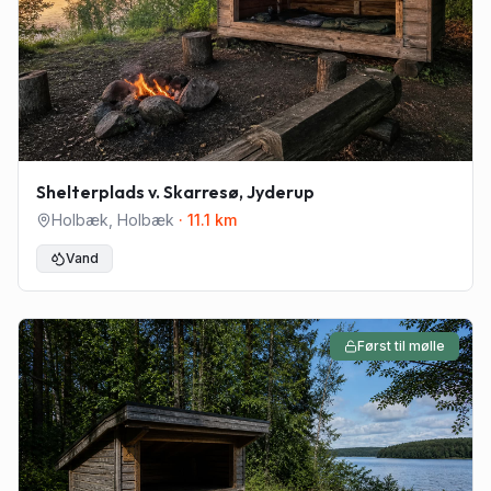
Shelterplads v. Skarresø, Jyderup
Holbæk
,
Holbæk
·
11.1
km
Vand
Først til mølle