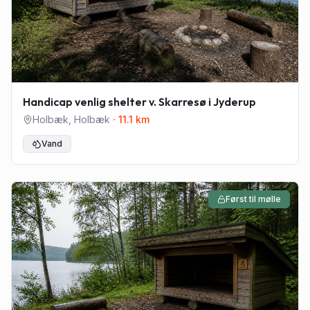
Handicap venlig shelter v. Skarresø i Jyderup
Holbæk
,
Holbæk
·
11.1
km
Vand
Først til mølle