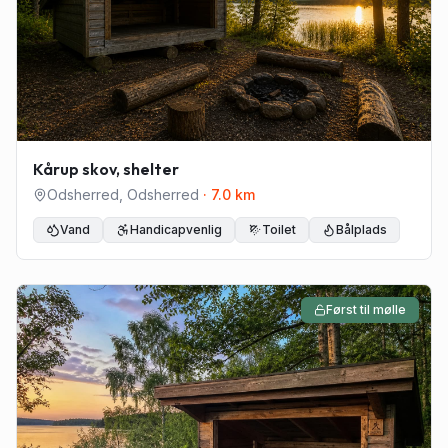
Kårup skov, shelter
Odsherred
,
Odsherred
·
7.0
km
Vand
Handicapvenlig
Toilet
Bålplads
Først til mølle