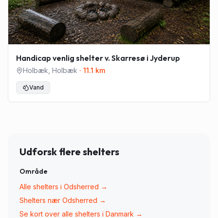
Handicap venlig shelter v. Skarresø i Jyderup
Holbæk
,
Holbæk
·
11.1
km
Vand
Udforsk flere shelters
Område
Alle shelters i
Odsherred
→
Shelters nær
Odsherred
→
Se kort over alle shelters i Danmark →