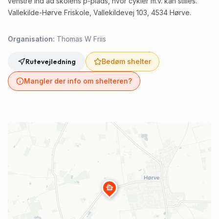
venstre ind ad skolens p-plads, hvor cykler m.v. kan stilles.
Vallekilde-Hørve Friskole, Vallekildevej 103, 4534 Hørve.
Organisation:
Thomas W Friis
Rutevejledning
Bedøm shelter
Mangler der info om shelteren?
cabin