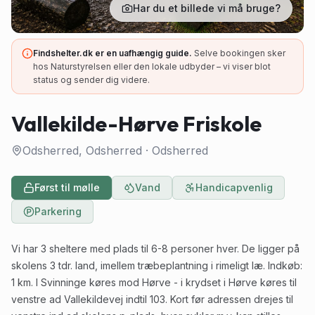
Har du et billede vi må bruge?
Findshelter.dk er en uafhængig guide.
Selve bookingen sker
hos Naturstyrelsen eller den lokale udbyder – vi viser blot
status og sender dig videre.
Vallekilde-Hørve Friskole
Odsherred, Odsherred
·
Odsherred
Først til mølle
Vand
Handicapvenlig
Parkering
Vi har 3 sheltere med plads til 6-8 personer hver. De ligger på
skolens 3 tdr. land, imellem træbeplantning i rimeligt læ. Indkøb:
1 km. I Svinninge køres mod Hørve - i krydset i Hørve køres til
venstre ad Vallekildevej indtil 103. Kort før adressen drejes til