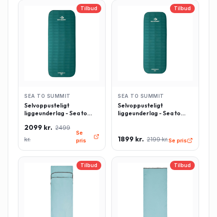
Tilbud
Tilbud
SEA TO SUMMIT
SEA TO SUMMIT
Selvoppusteligt
Selvoppusteligt
liggeunderlag - Sea to
liggeunderlag - Sea to
Summit Comfort Deluxe -
Summit Comfort Deluxe -
2099 kr.
2499
Rektangulær - Large -
Rektangulær - Regulær -
Se
Grøn
Grøn
1899 kr.
kr.
2199 kr.
pris
Se pris
Tilbud
Tilbud