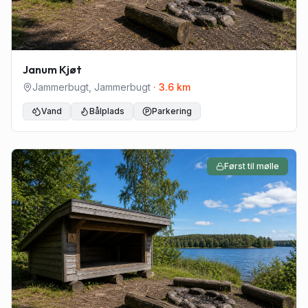
Janum Kjøt
Jammerbugt
,
Jammerbugt
·
3.6
km
Vand
Bålplads
Parkering
Først til mølle