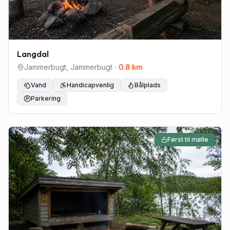
Langdal
Jammerbugt
,
Jammerbugt
·
0.8
km
Vand
Handicapvenlig
Bålplads
Parkering
Først til mølle