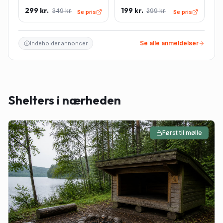
Sleeping Bag Liner inkl.
Sleeping Bag Liner -
299 kr.
199 kr.
349 kr.
299 kr.
pudeindlæg -
Rektangulær - Lyseblå
Se pris
Se pris
Rektangulær - Lyseblå
Se alle anmeldelser
Indeholder annoncer
Shelters i nærheden
Først til mølle