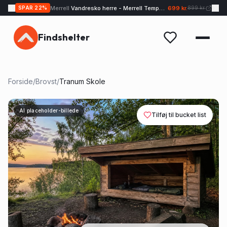
Merrell
Vandresko herre - Merrell Tempo EXP - Sand
699 kr.
SPAR
22
%
899 kr.
Findshelter
Forside
/
Brovst
/
Tranum Skole
AI placeholder-billede
Tilføj til bucket list