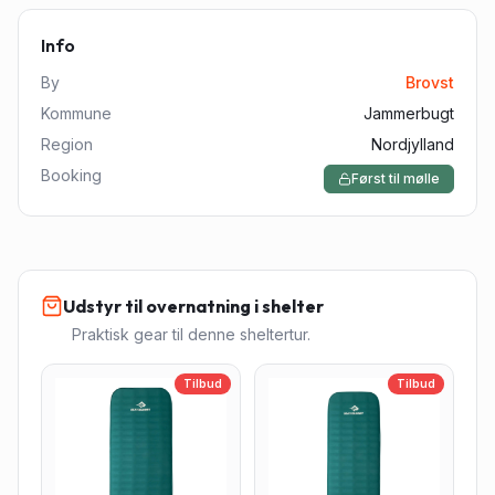
Info
By
Brovst
Kommune
Jammerbugt
Region
Nordjylland
Booking
Først til mølle
Udstyr til overnatning i shelter
Praktisk gear til denne sheltertur.
Tilbud
Tilbud