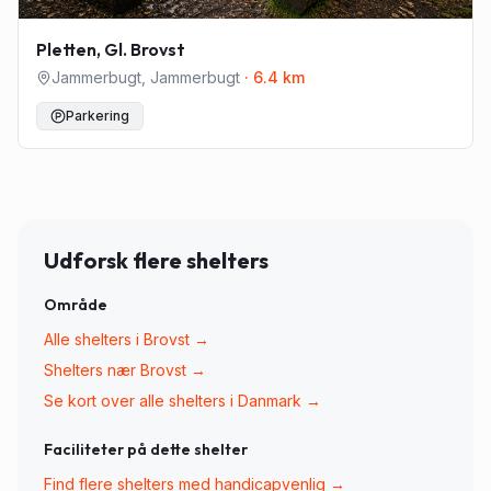
Pletten, Gl. Brovst
Jammerbugt
,
Jammerbugt
·
6.4
km
Parkering
Udforsk flere shelters
Område
Alle shelters i
Brovst
→
Shelters nær
Brovst
→
Se kort over alle shelters i Danmark →
Faciliteter på dette shelter
Find flere shelters med
handicapvenlig
→