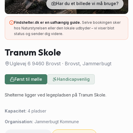
Har du et billede vi må bruge?
Findshelter.dk er en uafhængig guide.
Selve bookingen sker
hos Naturstyrelsen eller den lokale udbyder – vi viser blot
status og sender dig videre.
Tranum Skole
Uglevej 6 9460 Brovst
·
Brovst
, Jammerbugt
Først til mølle
Handicapvenlig
Shelterne ligger ved legepladsen på Tranum Skole.
Kapacitet:
4
pladser
Organisation:
Jammerbugt Kommune