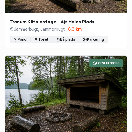
Tranum Klitplantage - Ajs Holes Plads
Jammerbugt
,
Jammerbugt
·
6.3
km
Vand
Toilet
Bålplads
Parkering
Først til mølle