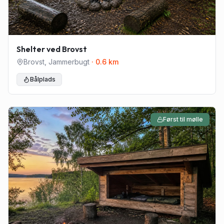
Shelter ved Brovst
Brovst
,
Jammerbugt
·
0.6
km
Bålplads
Først til mølle