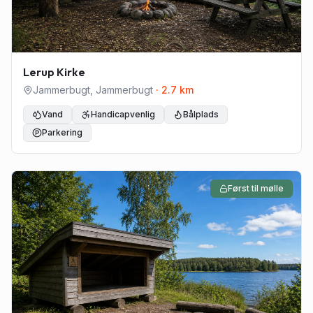
Lerup Kirke
Jammerbugt
,
Jammerbugt
·
2.7
km
Vand
Handicapvenlig
Bålplads
Parkering
Først til mølle