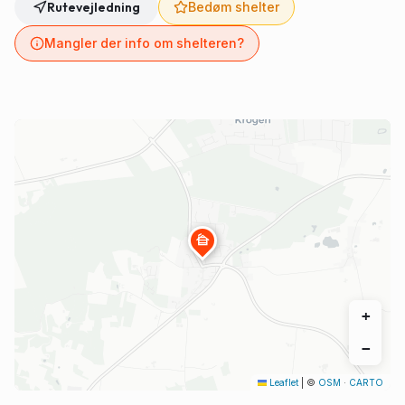
Rutevejledning
Bedøm shelter
Mangler der info om shelteren?
cabin
+
−
Leaflet
|
©
OSM
·
CARTO