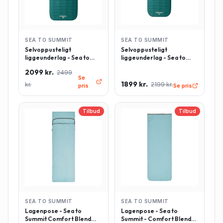
SEA TO SUMMIT
SEA TO SUMMIT
Selvoppusteligt
Selvoppusteligt
liggeunderlag - Sea to
liggeunderlag - Sea to
Summit Comfort Deluxe -
Summit Comfort Deluxe -
2099 kr.
2499
Rektangulær - Large -
Rektangulær - Regulær -
Se
Grøn
Grøn
1899 kr.
kr.
2199 kr.
pris
Se pris
Tilbud
Tilbud
SEA TO SUMMIT
SEA TO SUMMIT
Lagenpose - Sea to
Lagenpose - Sea to
Summit Comfort Blend
Summit - Comfort Blend