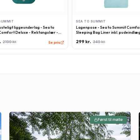
SUMMIT
SEA TO SUMMIT
steligt liggeunderlag - Sea to
Lagenpose - Sea to Summit Comfor
omfort Deluxe - Rektangulær -
Sleeping Bag Liner inkl. pudeindlæg
 - Grøn
Rektangulær - Lyseblå
.
299 kr.
2199 kr.
349 kr.
Se pris
Først til mølle