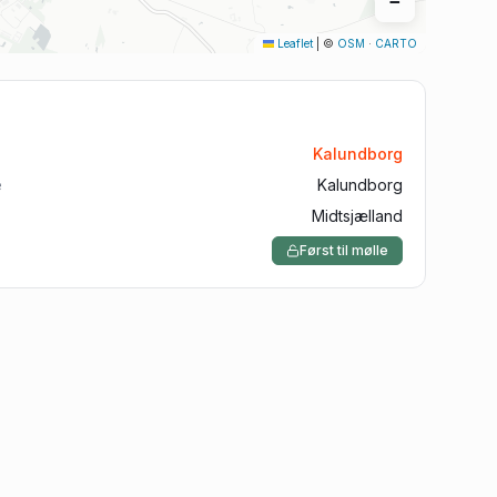
−
Aalborg
Leaflet
|
©
OSM
·
CARTO
Silkeborg
Roskilde
Horsens
Kalundborg
Vejle
e
Kalundborg
Midtsjælland
Først til mølle