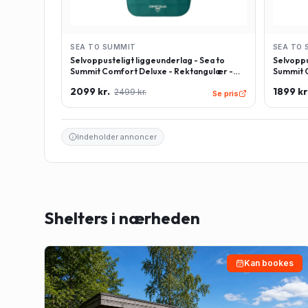
SEA TO SUMMIT
SEA TO 
Selvoppusteligt liggeunderlag - Sea to
Selvoppu
Summit Comfort Deluxe - Rektangulær -
Summit C
Large - Grøn
Regulær
2099 kr.
1899 kr
2499 kr.
Se pris
Indeholder annoncer
Shelters i nærheden
Kan bookes