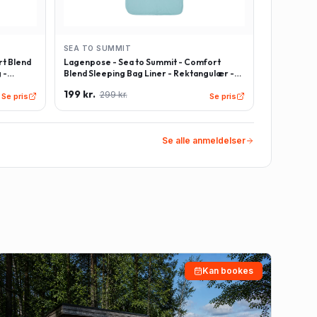
SEA TO SUMMIT
t Blend
Lagenpose - Sea to Summit - Comfort
 -
Blend Sleeping Bag Liner - Rektangulær -
Lyseblå
199 kr.
299 kr.
Se pris
Se pris
Se alle anmeldelser
Kan bookes