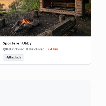
Sporteren Ubby
Kalundborg
,
Kalundborg
·
7.4
km
Bålplads