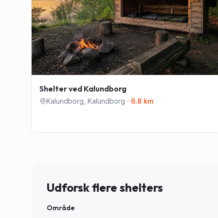
Shelter ved Kalundborg
Kalundborg
,
Kalundborg
·
6.8
km
Udforsk flere shelters
Område