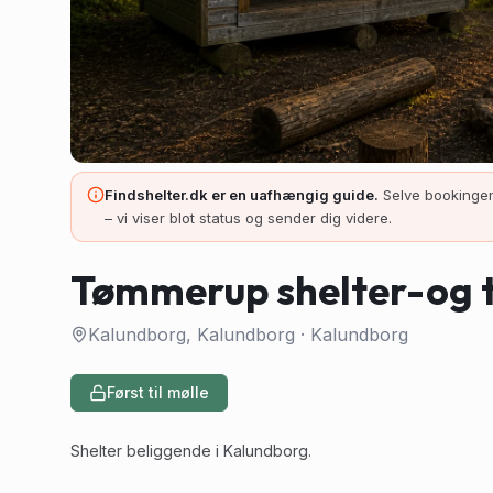
Findshelter.dk er en uafhængig guide.
Selve bookingen
– vi viser blot status og sender dig videre.
Tømmerup shelter-og t
Kalundborg, Kalundborg
·
Kalundborg
Først til mølle
Shelter beliggende i Kalundborg.