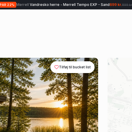
Merrell
Vandresko herre - Merrell Tempo EXP - Sand
699 kr.
SPAR
22
%
899 kr
Tilføj til bucket list