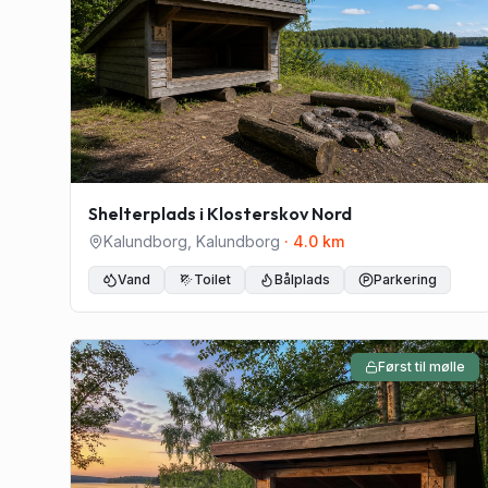
Shelterplads i Klosterskov Nord
Kalundborg
,
Kalundborg
·
4.0
km
Vand
Toilet
Bålplads
Parkering
Først til mølle