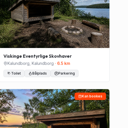
Viskinge Eventyrlige Skovhaver
Kalundborg
,
Kalundborg
·
6.5
km
Toilet
Bålplads
Parkering
Kan bookes