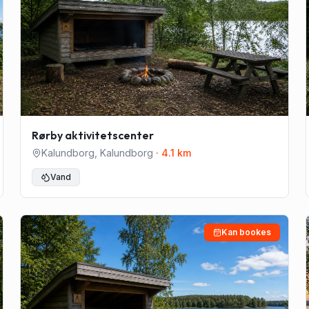
Rørby aktivitetscenter
Kalundborg
,
Kalundborg
·
4.1
km
Vand
Kan bookes