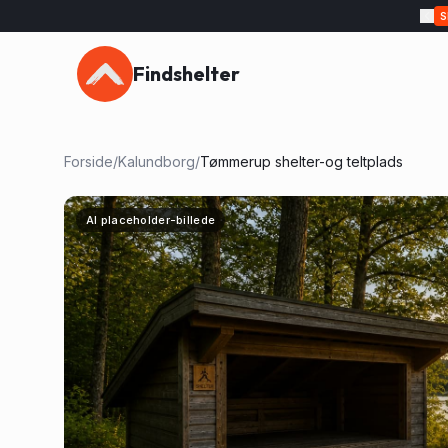
Findshelter
Forside
/
Kalundborg
/
Tømmerup shelter-og teltplads
AI placeholder-billede