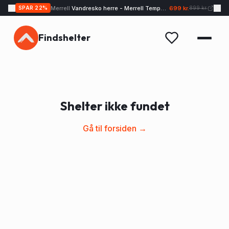
Merrell
Vandresko herre - Merrell Tempo EXP - Sand
699 kr.
SPAR
22
%
899 kr.
Findshelter
Shelter ikke fundet
Gå til forsiden →