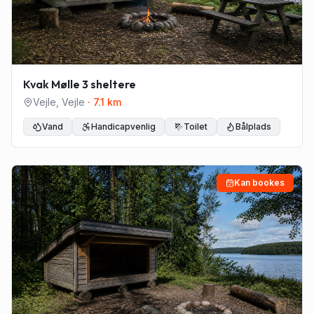
Kvak Mølle 3 sheltere
Vejle
,
Vejle
·
7.1
km
Vand
Handicapvenlig
Toilet
Bålplads
Kan bookes