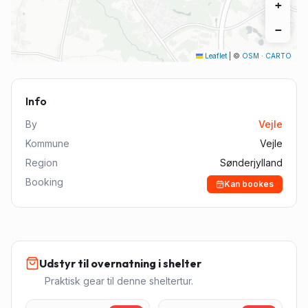
+
−
Leaflet
|
©
OSM
·
CARTO
Info
By
Vejle
Kommune
Vejle
Region
Sønderjylland
Booking
Kan bookes
Udstyr til overnatning i shelter
Praktisk gear til denne sheltertur.