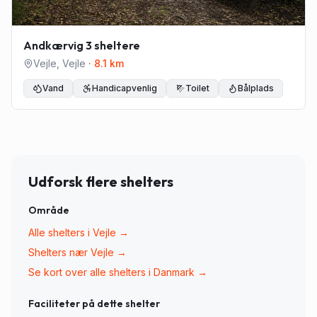
Andkærvig 3 sheltere
Vejle
,
Vejle
·
8.1
km
Vand
Handicapvenlig
Toilet
Bålplads
Udforsk flere shelters
Område
Alle shelters i
Vejle
→
Shelters nær
Vejle
→
Se kort over alle shelters i Danmark →
Faciliteter på dette shelter