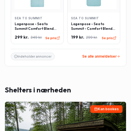
SEA TO SUMMIT
SEA TO SUMMIT
Lagenpose - Sea to
Lagenpose - Sea to
Summit Comfort Blend
Summit - Comfort Blend
Sleeping Bag Liner inkl.
Sleeping Bag Liner -
299 kr.
199 kr.
349 kr.
299 kr.
pudeindlæg -
Rektangulær - Lyseblå
Se pris
Se pris
Rektangulær - Lyseblå
Se alle anmeldelser
Indeholder annoncer
Shelters i nærheden
Kan bookes