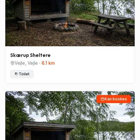
Skærup Sheltere
Vejle
,
Vejle
·
6.1
km
Toilet
Kan bookes