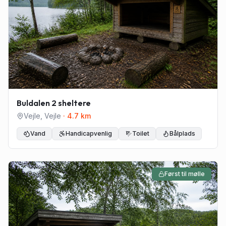
Buldalen 2 sheltere
Vejle
,
Vejle
·
4.7
km
Vand
Handicapvenlig
Toilet
Bålplads
Først til mølle