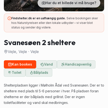
Har du et billede vi må bruge?
Findshelter.dk er en uafhængig guide.
Selve bookingen sker
hos Naturstyrelsen eller den lokale udbyder – vi viser blot
status og sender dig videre.
Svanesøen 2 sheltere
Vejle, Vejle
·
Vejle
Kan bookes
Vand
Handicapvenlig
Toilet
Bålplads
Shelterpladsen ligger i Mølholm Ådal ved Svanesøen. Der er to
sheltere med plads til 5-6 personer i hver. På pladsen foran
shelterne er der bålplads med grillrist. Der er ingen
toiletfaciliteter og vand skal medbringes.