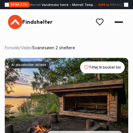
Merrell
Vandresko herre - Merrell Tempo EXP - Sand
699 kr.
SPAR
22
%
899 kr.
Findshelter
Forside
/
Vejle
/
Svanesøen 2 sheltere
AI placeholder-billede
Tilføj til bucket list