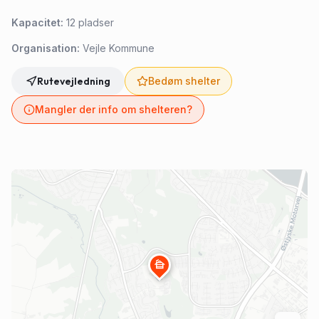
Kapacitet:
12
pladser
Organisation:
Vejle Kommune
Rutevejledning
Bedøm shelter
Mangler der info om shelteren?
cabin