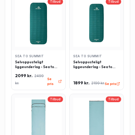
Tilbud
Tilbud
SEA TO SUMMIT
SEA TO SUMMIT
Selvoppusteligt
Selvoppusteligt
liggeunderlag - Sea to
liggeunderlag - Sea to
Summit Comfort Deluxe -
Summit Comfort Deluxe -
2099 kr.
2499
Rektangulær - Large -
Rektangulær - Regulær -
Se
Grøn
Grøn
1899 kr.
kr.
2199 kr.
pris
Se pris
Tilbud
Tilbud