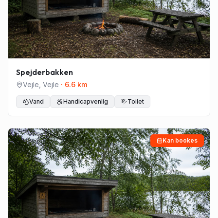
Spejderbakken
Vejle
,
Vejle
·
6.6
km
Vand
Handicapvenlig
Toilet
Kan bookes