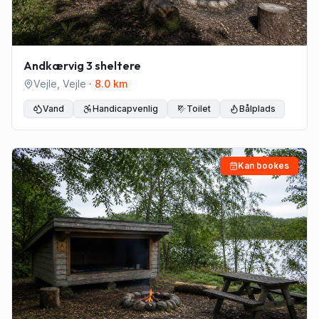
Andkærvig 3 sheltere
Vejle
,
Vejle
·
8.0
km
Vand
Handicapvenlig
Toilet
Bålplads
Kan bookes