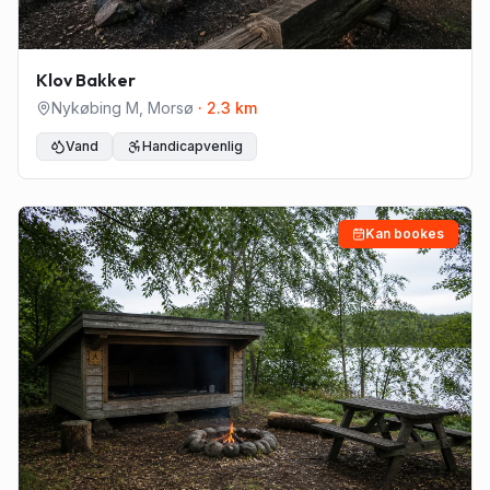
Klov Bakker
Nykøbing M
,
Morsø
·
2.3
km
Vand
Handicapvenlig
Kan bookes