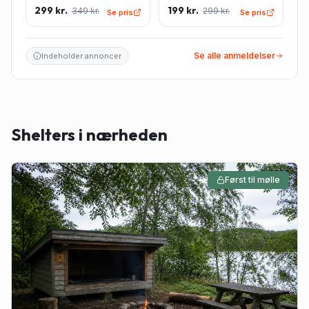
Sleeping Bag Liner inkl.
Sleeping Bag Liner -
299 kr.
199 kr.
349 kr.
299 kr.
pudeindlæg -
Rektangulær - Lyseblå
Se pris
Se pris
Rektangulær - Lyseblå
Se alle anmeldelser
Indeholder annoncer
Shelters i nærheden
Først til mølle