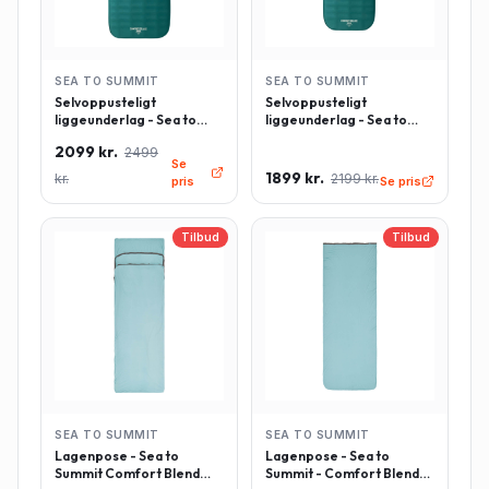
SEA TO SUMMIT
SEA TO SUMMIT
Selvoppusteligt
Selvoppusteligt
liggeunderlag - Sea to
liggeunderlag - Sea to
Summit Comfort Deluxe -
Summit Comfort Deluxe -
2099 kr.
2499
Rektangulær - Large -
Rektangulær - Regulær -
Se
Grøn
Grøn
1899 kr.
kr.
2199 kr.
pris
Se pris
Tilbud
Tilbud
SEA TO SUMMIT
SEA TO SUMMIT
Lagenpose - Sea to
Lagenpose - Sea to
Summit Comfort Blend
Summit - Comfort Blend