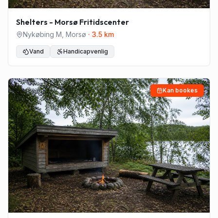
Shelters - Morsø Fritidscenter
Nykøbing M
,
Morsø
·
3.5
km
Vand
Handicapvenlig
Kan bookes