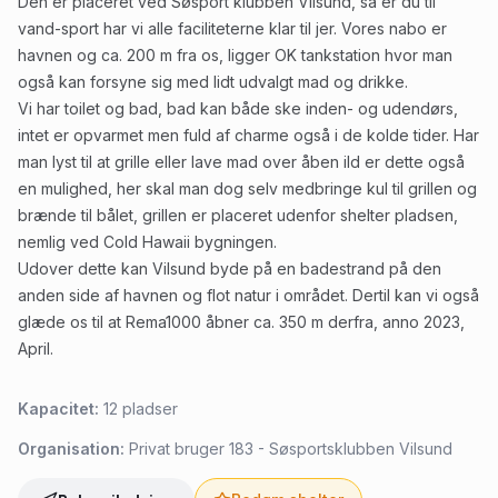
Den er placeret ved Søsport klubben Vilsund, så er du til
vand-sport har vi alle faciliteterne klar til jer. Vores nabo er
havnen og ca. 200 m fra os, ligger OK tankstation hvor man
også kan forsyne sig med lidt udvalgt mad og drikke.
Vi har toilet og bad, bad kan både ske inden- og udendørs,
intet er opvarmet men fuld af charme også i de kolde tider. Har
man lyst til at grille eller lave mad over åben ild er dette også
en mulighed, her skal man dog selv medbringe kul til grillen og
brænde til bålet, grillen er placeret udenfor shelter pladsen,
nemlig ved Cold Hawaii bygningen.
Udover dette kan Vilsund byde på en badestrand på den
anden side af havnen og flot natur i området. Dertil kan vi også
glæde os til at Rema1000 åbner ca. 350 m derfra, anno 2023,
April.
Kapacitet:
12
pladser
Organisation:
Privat bruger 183 - Søsportsklubben Vilsund