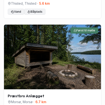
Thisted
,
Thisted
·
5.6
km
Vand
Bålplads
Først til mølle
Præstbro Anlægget
Morsø
,
Morsø
·
6.7
km