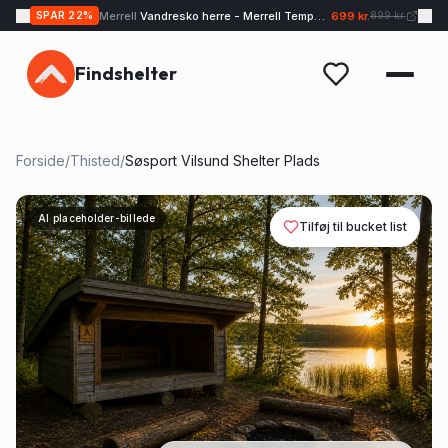
Merrell
Vandresko herre - Merrell Tempo EXP - Sand
699 kr.
SPAR
22
%
899 kr.
Findshelter
Forside
/
Thisted
/
Søsport Vilsund Shelter Plads
AI placeholder-billede
Tilføj til bucket list