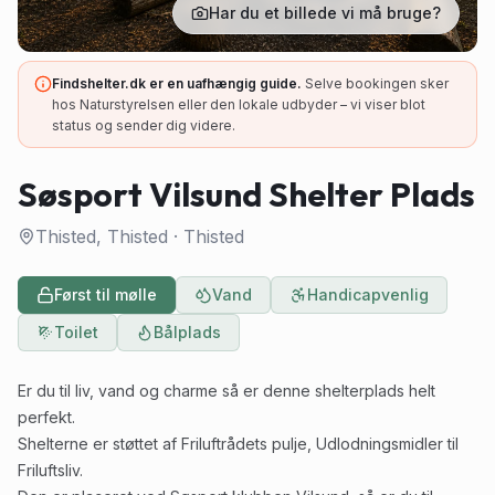
Har du et billede vi må bruge?
Findshelter.dk er en uafhængig guide.
Selve bookingen sker
hos Naturstyrelsen eller den lokale udbyder – vi viser blot
status og sender dig videre.
Søsport Vilsund Shelter Plads
Thisted, Thisted
·
Thisted
Først til mølle
Vand
Handicapvenlig
Toilet
Bålplads
Er du til liv, vand og charme så er denne shelterplads helt
perfekt.
Shelterne er støttet af Friluftrådets pulje, Udlodningsmidler til
Friluftsliv.