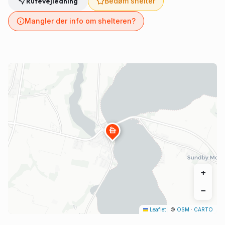
Rutevejledning
Bedøm shelter
Mangler der info om shelteren?
cabin
+
−
Leaflet
|
©
OSM
·
CARTO