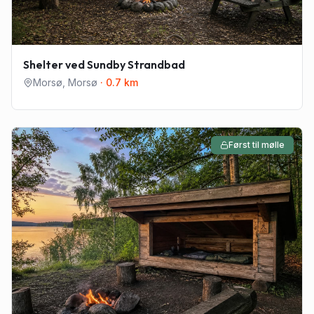
Shelter ved Sundby Strandbad
Morsø
,
Morsø
·
0.7
km
Først til mølle