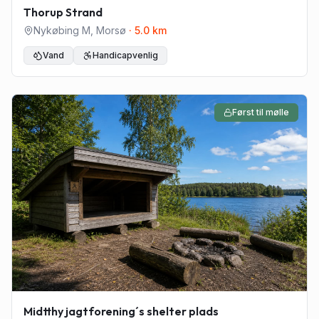
Thorup Strand
Nykøbing M
,
Morsø
·
5.0
km
Vand
Handicapvenlig
Først til mølle
Midtthy jagtforening´s shelter plads