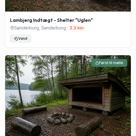
Lambjerg Indtægt - Shelter "Uglen"
Sønderborg
,
Sønderborg
·
3.3
km
Vand
Først til mølle