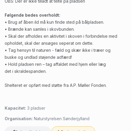
OBS: Der er ikke tilladt at telte på pladsen
Følgende bedes overholdt:
• Brug af åben ild må kun finde sted på bålpladsen.
• Brænde kan samles i skovbunden.
• Skal der afholdes en aktivitet i skoven i forbindelse med
opholdet, skal der ansøges seperat om dette.
• Tag hensyn til naturen - fæld og skær ikke i træer og
buske og undlad støjende adfærd!
• Hold pladsen ren – tag affaldet med hjem eller læg
det i skraldespanden.
Shelteret er opført med støtte fra A.P. Møller Fonden.
Kapacitet:
3
pladser
Organisation:
Naturstyrelsen Sønderjylland