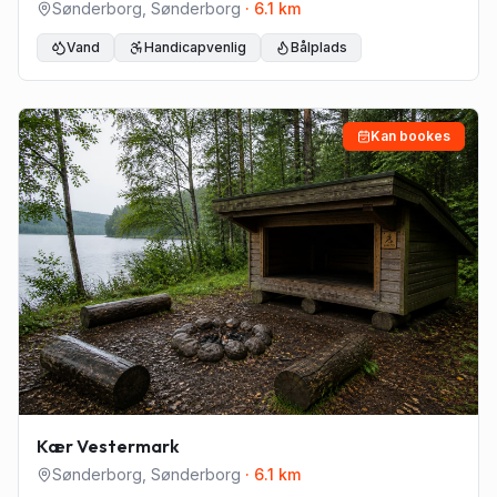
Sønderborg
,
Sønderborg
·
6.1
km
Vand
Handicapvenlig
Bålplads
Kan bookes
Kær Vestermark
Sønderborg
,
Sønderborg
·
6.1
km