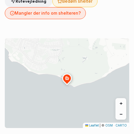
Rutevejledning
Bedøm shelter
Mangler der info om shelteren?
cabin
+
−
Leaflet
|
©
OSM
·
CARTO