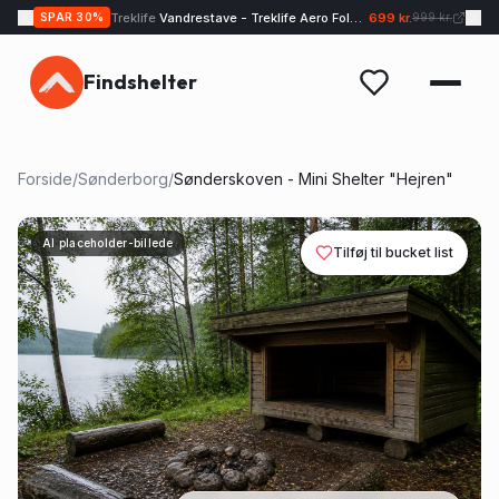
Treklife
Vandrestave - Treklife Aero Fold UL
699 kr.
SPAR
30
%
999 kr.
Findshelter
Forside
/
Sønderborg
/
Sønderskoven - Mini Shelter "Hejren"
AI placeholder-billede
Tilføj til bucket list