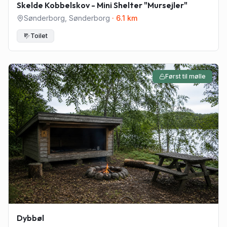
Skelde Kobbelskov - Mini Shelter "Mursejler"
Sønderborg
,
Sønderborg
·
6.1
km
Toilet
Først til mølle
Dybbøl