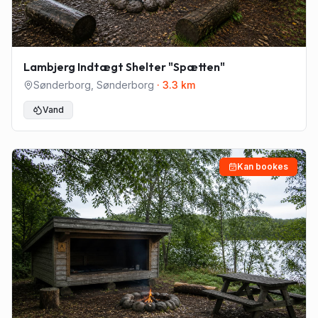
Lambjerg Indtægt Shelter "Spætten"
Sønderborg
,
Sønderborg
·
3.3
km
Vand
Kan bookes