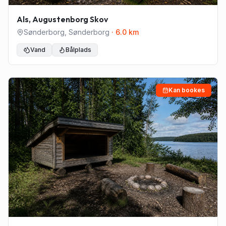
Als, Augustenborg Skov
Sønderborg
,
Sønderborg
·
6.0
km
Vand
Bålplads
Kan bookes