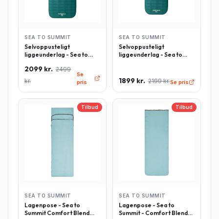
SEA TO SUMMIT
SEA TO SUMMIT
Selvoppusteligt
Selvoppusteligt
liggeunderlag - Sea to
liggeunderlag - Sea to
Summit Comfort Deluxe -
Summit Comfort Deluxe -
2099 kr.
2499
Rektangulær - Large -
Rektangulær - Regulær -
Se
Grøn
Grøn
1899 kr.
kr.
2199 kr.
pris
Se pris
Tilbud
Tilbud
SEA TO SUMMIT
SEA TO SUMMIT
Lagenpose - Sea to
Lagenpose - Sea to
Summit Comfort Blend
Summit - Comfort Blend