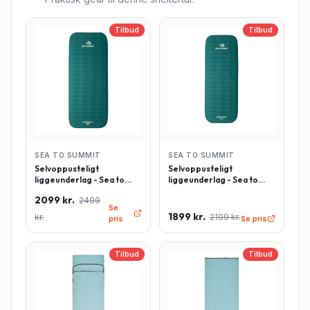
Tilbud
Tilbud
SEA TO SUMMIT
SEA TO SUMMIT
Selvoppusteligt
Selvoppusteligt
liggeunderlag - Sea to
liggeunderlag - Sea to
Summit Comfort Deluxe -
Summit Comfort Deluxe -
2099 kr.
2499
Rektangulær - Large -
Rektangulær - Regulær -
Se
Grøn
Grøn
1899 kr.
kr.
2199 kr.
pris
Se pris
Tilbud
Tilbud