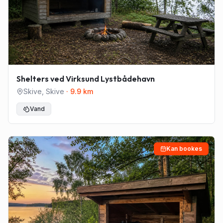
Shelters ved Virksund Lystbådehavn
Skive
,
Skive
·
9.9
km
Vand
Kan bookes