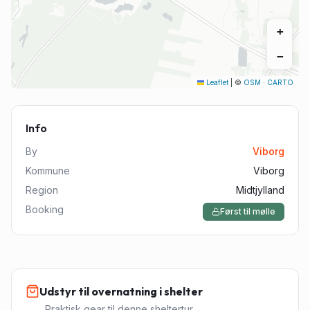
+
−
Leaflet
|
©
OSM
·
CARTO
Info
By
Viborg
Kommune
Viborg
Region
Midtjylland
Booking
Først til mølle
Udstyr til overnatning i shelter
Praktisk gear til denne sheltertur.