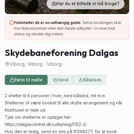
Har du et billede vi må bruge?
Findshelter.dk er en uafhængig guide.
Selve bookingen sker
hos Naturstyrelsen eller den lokale udbyder – vi viser blot
status og sender dig videre.
Skydebaneforening Dalgas
Viborg, Viborg
·
Viborg
Først til mølle
Vand
Bålplads
2 shelter til 6 personer i hver, med bålsted, rist m.m.
Shelterne vil være booket til alle skytte arrangement og når
klubhuset er lejet ud.
Tjek om shelterne er optaget her:
https://dalgascentret.dk/udlejning/5152-2/
Hvis den er ledig, send en sms på 61266277, for at book