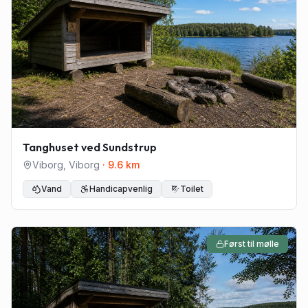
Tanghuset ved Sundstrup
Viborg
,
Viborg
·
9.6
km
Vand
Handicapvenlig
Toilet
Først til mølle