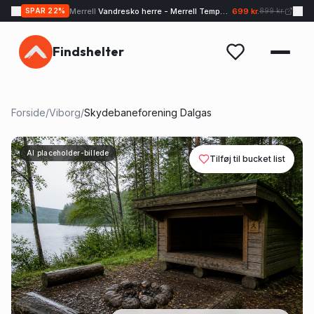
Merrell
Vandresko herre - Merrell Tempo EXP - Sand
699 kr.
SPAR
22
%
899 kr.
Findshelter
Forside
/
Viborg
/
Skydebaneforening Dalgas
AI placeholder-billede
Tilføj til bucket list