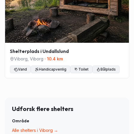
Shelterplads i Undallslund
Viborg
,
Viborg
·
10.4
km
Vand
Handicapvenlig
Toilet
Bålplads
Udforsk flere shelters
Område
Alle shelters i
Viborg
→