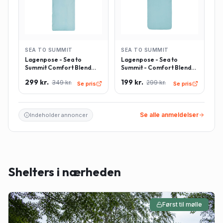
SEA TO SUMMIT
SEA TO SUMMIT
Lagenpose - Sea to
Lagenpose - Sea to
Summit Comfort Blend
Summit - Comfort Blend
Sleeping Bag Liner inkl.
Sleeping Bag Liner -
299 kr.
199 kr.
349 kr.
299 kr.
pudeindlæg -
Rektangulær - Lyseblå
Se pris
Se pris
Rektangulær - Lyseblå
Se alle anmeldelser
Indeholder annoncer
Shelters i nærheden
Først til mølle