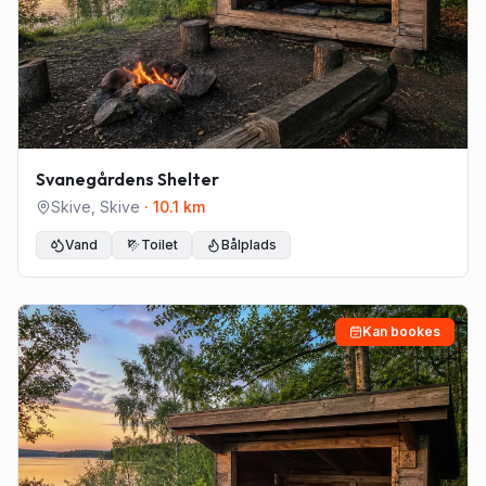
Svanegårdens Shelter
Skive
,
Skive
·
10.1
km
Vand
Toilet
Bålplads
Kan bookes