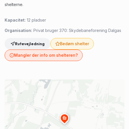
shelterne.
Kapacitet:
12
pladser
Organisation:
Privat bruger 370: Skydebaneforening Dalgas
Rutevejledning
Bedøm shelter
Mangler der info om shelteren?
cabin