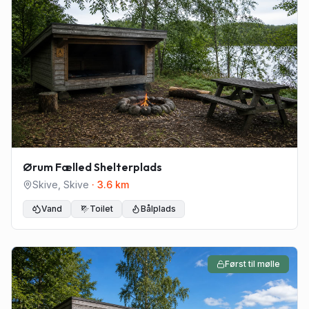
Ørum Fælled Shelterplads
Skive
,
Skive
·
3.6
km
Vand
Toilet
Bålplads
Først til mølle