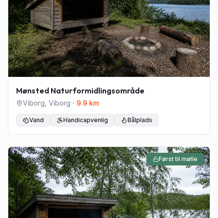
Mønsted Naturformidlingsområde
Viborg
,
Viborg
·
9.9
km
Vand
Handicapvenlig
Bålplads
Først til mølle