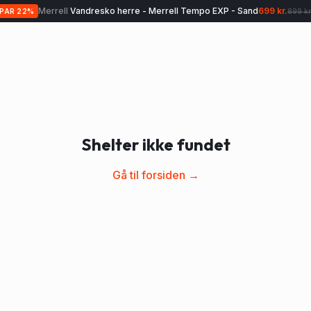
Merrell
Vandresko herre - Merrell Tempo EXP - Sand
699 kr.
SPAR
22
%
899 kr
Shelter ikke fundet
Gå til forsiden →