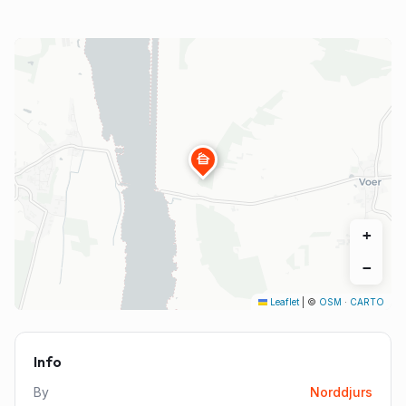
cabin
+
−
Leaflet
|
©
OSM
·
CARTO
Info
By
Norddjurs