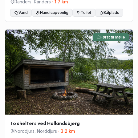
Randers Fjord
Randers
,
Randers
·
1.7
km
Vand
Handicapvenlig
Toilet
Bålplads
Først til mølle
To shelters ved Hollandsbjerg
Norddjurs
,
Norddjurs
·
3.2
km