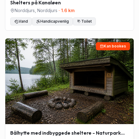
Shelters på Kanaløen
Norddjurs
,
Norddjurs
·
1.6
km
Vand
Handicapvenlig
Toilet
Kan bookes
Bålhytte med indbyggede sheltere - Naturpark