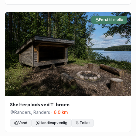
Først til mølle
Shelterplads ved T-broen
Randers
,
Randers
·
6.0
km
Vand
Handicapvenlig
Toilet