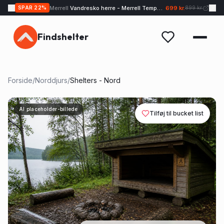
Merrell
Vandresko herre - Merrell Tempo EXP - Sand
699 kr.
SPAR
22
%
899 kr.
Findshelter
Forside
/
Norddjurs
/
Shelters - Nord
AI placeholder-billede
Tilføj til bucket list