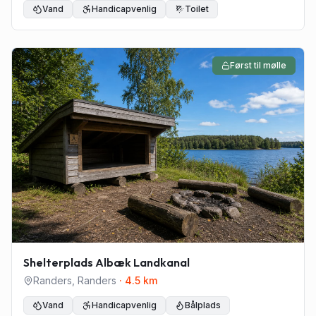
Vand
Handicapvenlig
Toilet
Først til mølle
Shelterplads Albæk Landkanal
Randers
,
Randers
·
4.5
km
Vand
Handicapvenlig
Bålplads