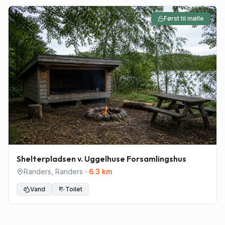
Først til mølle
Shelterpladsen v. Uggelhuse Forsamlingshus
Randers
,
Randers
·
6.3
km
Vand
Toilet