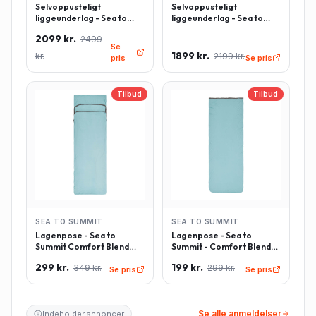
Selvoppusteligt
Selvoppusteligt
liggeunderlag - Sea to
liggeunderlag - Sea to
Summit Comfort Deluxe -
Summit Comfort Deluxe -
2099 kr.
2499
Rektangulær - Large -
Rektangulær - Regulær -
Se
Grøn
Grøn
1899 kr.
kr.
2199 kr.
pris
Se pris
Tilbud
Tilbud
SEA TO SUMMIT
SEA TO SUMMIT
Lagenpose - Sea to
Lagenpose - Sea to
Summit Comfort Blend
Summit - Comfort Blend
Sleeping Bag Liner inkl.
Sleeping Bag Liner -
299 kr.
199 kr.
349 kr.
299 kr.
pudeindlæg -
Rektangulær - Lyseblå
Se pris
Se pris
Rektangulær - Lyseblå
Se alle anmeldelser
Indeholder annoncer