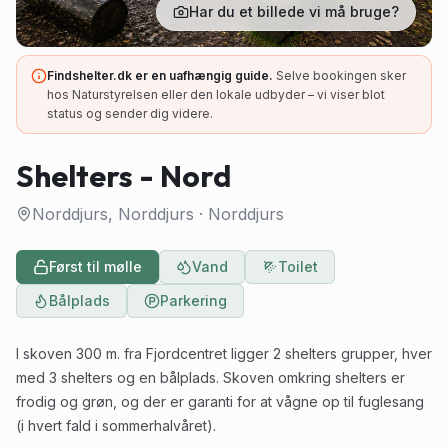
Har du et billede vi må bruge?
Findshelter.dk er en uafhængig guide.
Selve bookingen sker
hos Naturstyrelsen eller den lokale udbyder – vi viser blot
status og sender dig videre.
Shelters - Nord
Norddjurs, Norddjurs
·
Norddjurs
Først til mølle
Vand
Toilet
Bålplads
Parkering
I skoven 300 m. fra Fjordcentret ligger 2 shelters grupper, hver
med 3 shelters og en bålplads. Skoven omkring shelters er
frodig og grøn, og der er garanti for at vågne op til fuglesang
(i hvert fald i sommerhalvåret).