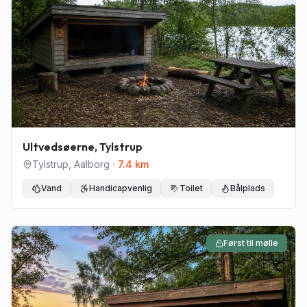
Ultvedsøerne, Tylstrup
Tylstrup
,
Aalborg
·
7.4
km
Vand
Handicapvenlig
Toilet
Bålplads
Først til mølle