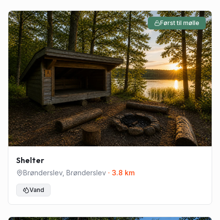
Først til mølle
Shelter
Brønderslev
,
Brønderslev
·
3.8
km
Vand