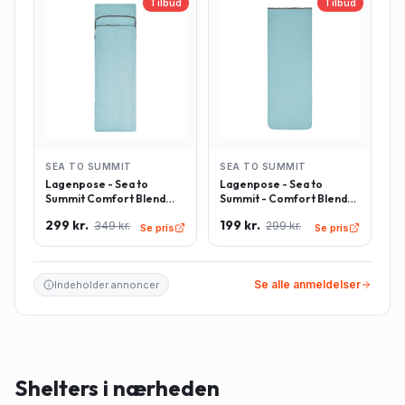
Tilbud
Tilbud
SEA TO SUMMIT
SEA TO SUMMIT
Lagenpose - Sea to
Lagenpose - Sea to
Summit Comfort Blend
Summit - Comfort Blend
Sleeping Bag Liner inkl.
Sleeping Bag Liner -
299 kr.
199 kr.
349 kr.
299 kr.
pudeindlæg -
Rektangulær - Lyseblå
Se pris
Se pris
Rektangulær - Lyseblå
Se alle anmeldelser
Indeholder annoncer
Shelters i nærheden