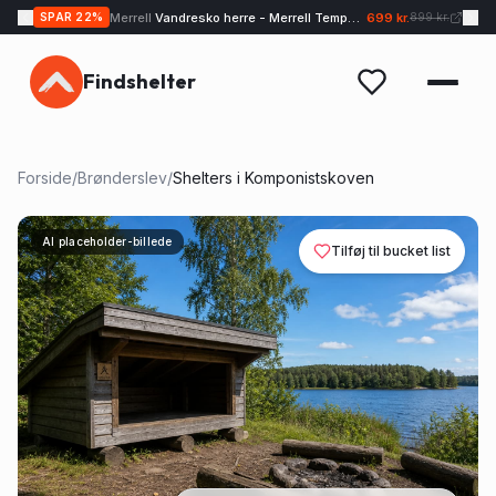
Merrell
Vandresko herre - Merrell Tempo EXP - Sand
699 kr.
SPAR
22
%
899 kr.
Findshelter
Forside
/
Brønderslev
/
Shelters i Komponistskoven
AI placeholder-billede
Tilføj til bucket list