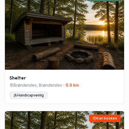
Shelter
Brønderslev
,
Brønderslev
·
6.9
km
Handicapvenlig
Kan bookes