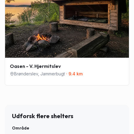
Oasen - V. Hjermitslev
Brønderslev
,
Jammerbugt
·
9.4
km
Udforsk flere shelters
Område