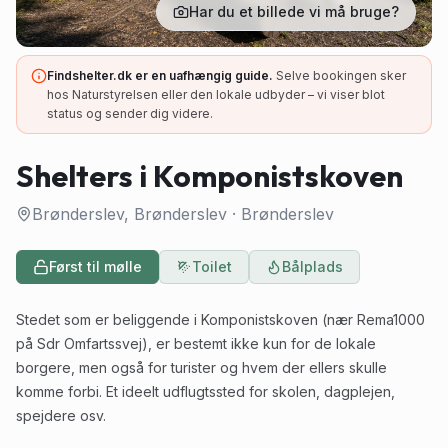
Har du et billede vi må bruge?
Findshelter.dk er en uafhængig guide.
Selve bookingen sker
hos Naturstyrelsen eller den lokale udbyder – vi viser blot
status og sender dig videre.
Shelters i Komponistskoven
Brønderslev, Brønderslev
·
Brønderslev
Først til mølle
Toilet
Bålplads
Stedet som er beliggende i Komponistskoven (nær Rema1000
på Sdr Omfartssvej), er bestemt ikke kun for de lokale
borgere, men også for turister og hvem der ellers skulle
komme forbi. Et ideelt udflugtssted for skolen, dagplejen,
spejdere osv.