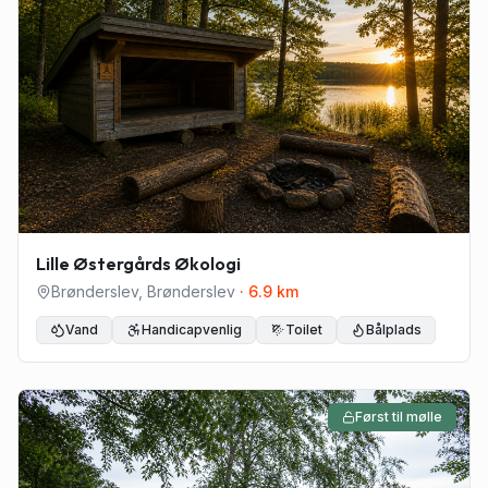
Lille Østergårds Økologi
Brønderslev
,
Brønderslev
·
6.9
km
Vand
Handicapvenlig
Toilet
Bålplads
Først til mølle