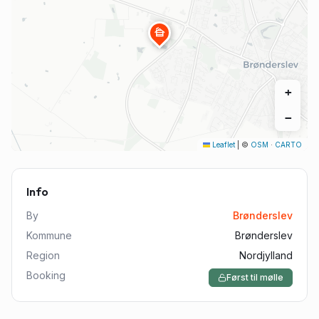
cabin
+
−
Leaflet
|
©
OSM
·
CARTO
Info
By
Brønderslev
Kommune
Brønderslev
Region
Nordjylland
Booking
Først til mølle