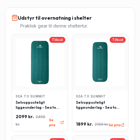
Udstyr til overnatning i shelter
Praktisk gear til denne sheltertur.
Tilbud
Tilbud
SEA TO SUMMIT
SEA TO SUMMIT
Selvoppusteligt
Selvoppusteligt
liggeunderlag - Sea to
liggeunderlag - Sea to
Summit Comfort Deluxe -
Summit Comfort Deluxe -
2099 kr.
2499
Rektangulær - Large -
Rektangulær - Regulær -
Se
Grøn
Grøn
1899 kr.
kr.
2199 kr.
pris
Se pris