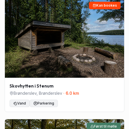
Kan bookes
Skovhytten i Stenum
Brønderslev
,
Brønderslev
·
6.0
km
Vand
Parkering
Først til mølle