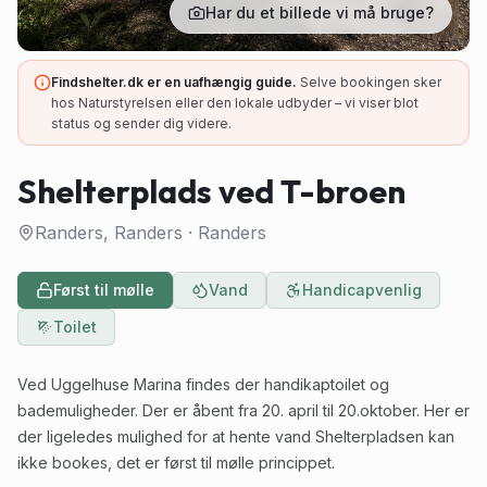
Har du et billede vi må bruge?
Findshelter.dk er en uafhængig guide.
Selve bookingen sker
hos Naturstyrelsen eller den lokale udbyder – vi viser blot
status og sender dig videre.
Shelterplads ved T-broen
Randers, Randers
·
Randers
Først til mølle
Vand
Handicapvenlig
Toilet
Ved Uggelhuse Marina findes der handikaptoilet og
bademuligheder. Der er åbent fra 20. april til 20.oktober. Her er
der ligeledes mulighed for at hente vand Shelterpladsen kan
ikke bookes, det er først til mølle princippet.