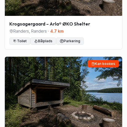
Krogsagergaard – Arla® ØKO Shelter
Randers
,
Randers
·
4.7
km
Toilet
Bålplads
Parkering
Kan bookes