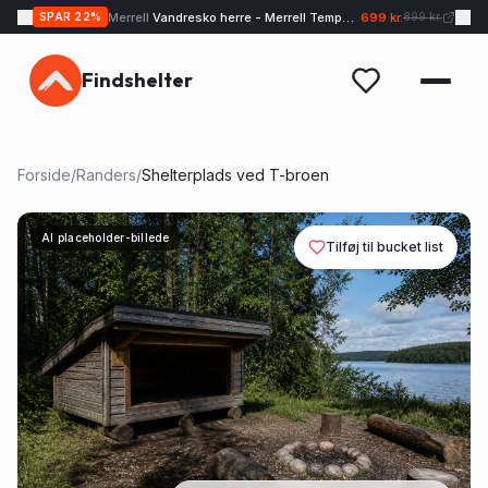
Merrell
Vandresko herre - Merrell Tempo EXP - Sand
699 kr.
SPAR
22
%
899 kr.
Findshelter
Forside
/
Randers
/
Shelterplads ved T-broen
AI placeholder-billede
Tilføj til bucket list