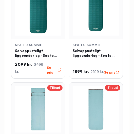
SEA TO SUMMIT
SEA TO SUMMIT
Selvoppusteligt
Selvoppusteligt
liggeunderlag - Sea to
liggeunderlag - Sea to
Summit Comfort Deluxe -
Summit Comfort Deluxe -
2099 kr.
2499
Rektangulær - Large -
Rektangulær - Regulær -
Se
Grøn
Grøn
1899 kr.
kr.
2199 kr.
pris
Se pris
Tilbud
Tilbud