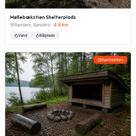
Møllebækstien Shelterplads
Randers
,
Randers
·
4.8
km
Vand
Bålplads
Kan bookes