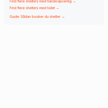
Find flere shelters med
handicapvenlig
→
Find flere shelters med
toilet
→
Guide: Sådan booker du shelter →