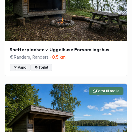
Shelterpladsen v. Uggelhuse Forsamlingshus
Randers
,
Randers
·
0.5
km
Vand
Toilet
Først til mølle