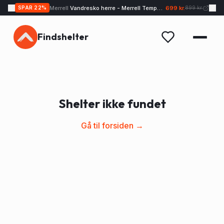
Merrell
Vandresko herre - Merrell Tempo EXP - Sand
699 kr.
SPAR
22
%
899 kr.
Findshelter
Shelter ikke fundet
Gå til forsiden →