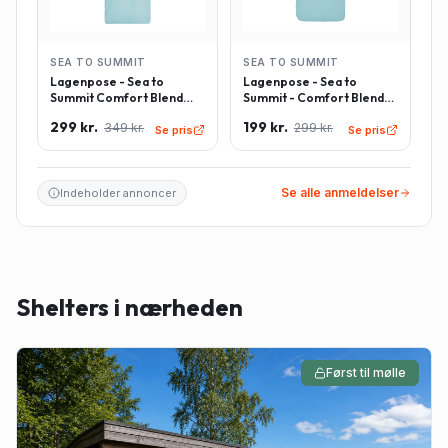
SEA TO SUMMIT
SEA TO SUMMIT
Lagenpose - Sea to
Lagenpose - Sea to
Summit Comfort Blend
Summit - Comfort Blend
Sleeping Bag Liner inkl.
Sleeping Bag Liner -
299 kr.
199 kr.
349 kr.
299 kr.
pudeindlæg -
Rektangulær - Lyseblå
Se pris
Se pris
Rektangulær - Lyseblå
Se alle anmeldelser
Indeholder annoncer
Shelters i nærheden
Først til mølle