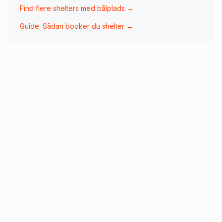
Find flere shelters med
bålplads
→
Guide: Sådan booker du shelter →