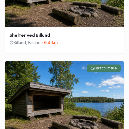
Shelter ved Billund
Billund
,
Billund
·
6.4
km
Først til mølle