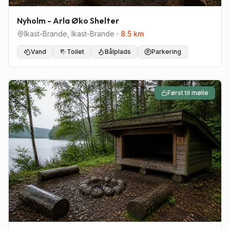
Nyholm - Arla Øko Shelter
Ikast-Brande
,
Ikast-Brande
·
8.5
km
Vand
Toilet
Bålplads
Parkering
Først til mølle