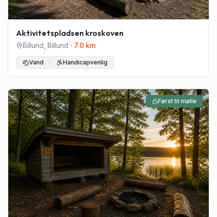
Aktivitetspladsen kroskoven
Billund
,
Billund
·
7.0
km
Vand
Handicapvenlig
Først til mølle