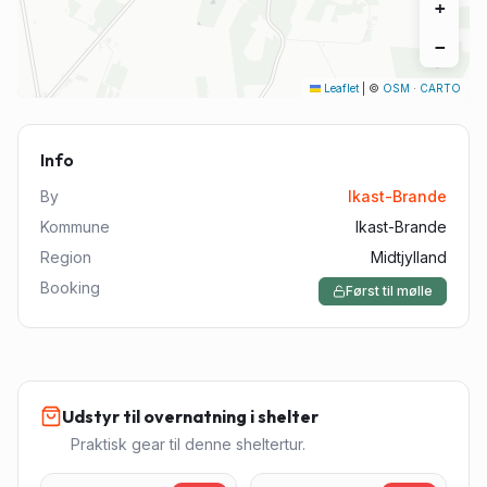
+
−
Leaflet
|
©
OSM
·
CARTO
Info
By
Ikast-Brande
Kommune
Ikast-Brande
Region
Midtjylland
Booking
Først til mølle
Udstyr til overnatning i shelter
Praktisk gear til denne sheltertur.