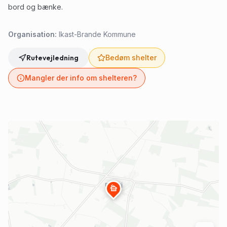
bord og bænke.
Organisation:
Ikast-Brande Kommune
Rutevejledning
Bedøm shelter
Mangler der info om shelteren?
cabin