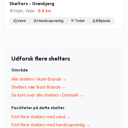
Shelters - Grønbjerg
Vejle
,
Vejle
·
8.8
km
Vand
Handicapvenlig
Toilet
Bålplads
Udforsk flere shelters
Område
Alle shelters i
Ikast-Brande
→
Shelters nær
Ikast-Brande
→
Se kort over alle shelters i Danmark →
Faciliteter på dette shelter
Find flere shelters med
vand
→
Find flere shelters med
handicapvenlig
→