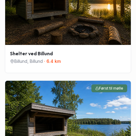
Shelter ved Billund
Billund
,
Billund
·
6.4
km
Først til mølle