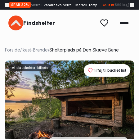
Merrell
Vandresko herre - Merrell Tempo EXP - Sand
699 kr.
SPAR
22
%
899 kr.
Findshelter
Forside
/
Ikast-Brande
/
Shelterplads på Den Skæve Bane
AI placeholder-billede
Tilføj til bucket list