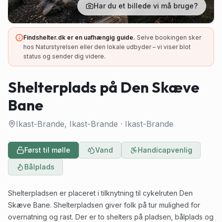
Har du et billede vi må bruge?
Findshelter.dk er en uafhængig guide.
Selve bookingen sker
hos Naturstyrelsen eller den lokale udbyder – vi viser blot
status og sender dig videre.
Shelterplads på Den Skæve
Bane
Ikast-Brande, Ikast-Brande
·
Ikast-Brande
Først til mølle
Vand
Handicapvenlig
Bålplads
Shelterpladsen er placeret i tilknytning til cykelruten Den
Skæve Bane. Shelterpladsen giver folk på tur mulighed for
overnatning og rast. Der er to shelters på pladsen, bålplads og