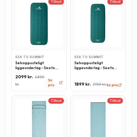
Tilbud
Tilbud
SEA TO SUMMIT
SEA TO SUMMIT
Selvoppusteligt
Selvoppusteligt
liggeunderlag - Sea to
liggeunderlag - Sea to
Summit Comfort Deluxe -
Summit Comfort Deluxe -
2099 kr.
2499
Rektangulær - Large -
Rektangulær - Regulær -
Se
Grøn
Grøn
1899 kr.
kr.
2199 kr.
pris
Se pris
Tilbud
Tilbud