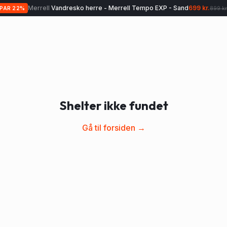
Merrell
Vandresko herre - Merrell Tempo EXP - Sand
699 kr.
SPAR
22
%
899 kr
Shelter ikke fundet
Gå til forsiden →