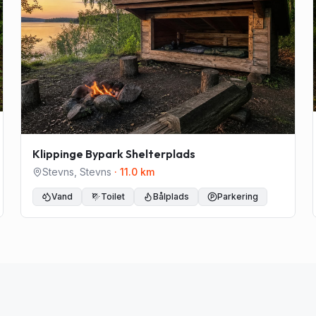
Klippinge Bypark Shelterplads
Stevns
,
Stevns
·
11.0
km
Vand
Toilet
Bålplads
Parkering