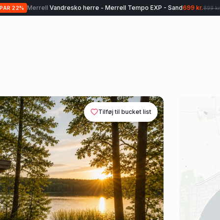
Merrell
Vandresko herre - Merrell Tempo EXP - Sand
699 kr.
SPAR
22
%
899 kr
Tilføj til bucket list