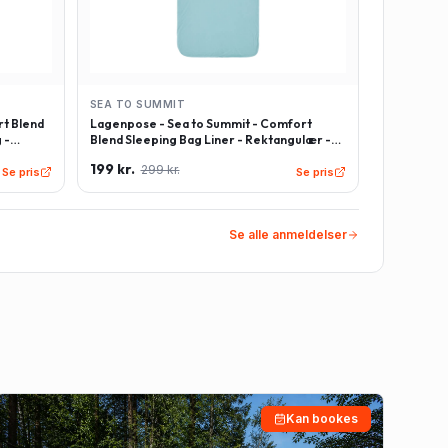
SEA TO SUMMIT
t Blend
Lagenpose - Sea to Summit - Comfort
 -
Blend Sleeping Bag Liner - Rektangulær -
Lyseblå
199 kr.
299 kr.
Se pris
Se pris
Se alle anmeldelser
Kan bookes