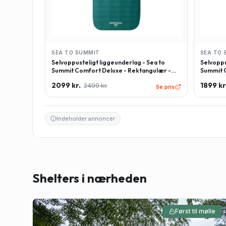
SEA TO SUMMIT
SEA TO 
Selvoppusteligt liggeunderlag - Sea to
Selvoppu
Summit Comfort Deluxe - Rektangulær -
Summit C
Large - Grøn
Regulær
2099 kr.
1899 kr
2499 kr.
Se pris
Indeholder annoncer
Shelters i nærheden
Først til mølle