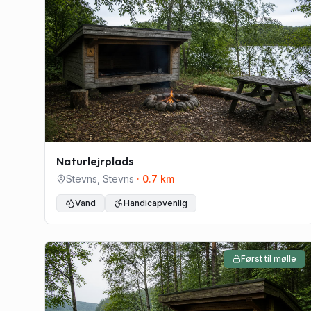
Naturlejrplads
Stevns
,
Stevns
·
0.7
km
Vand
Handicapvenlig
Først til mølle