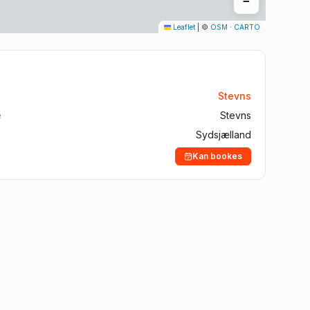
−
Aalborg
Leaflet
|
©
OSM
·
CARTO
Silkeborg
Roskilde
Horsens
Stevns
Vejle
e
Stevns
Sydsjælland
Kan bookes