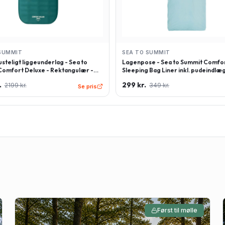
SUMMIT
SEA TO SUMMIT
steligt liggeunderlag - Sea to
Lagenpose - Sea to Summit Comfor
omfort Deluxe - Rektangulær -
Sleeping Bag Liner inkl. pudeindlæg
 - Grøn
Rektangulær - Lyseblå
.
299 kr.
2199 kr.
349 kr.
Se pris
Først til mølle