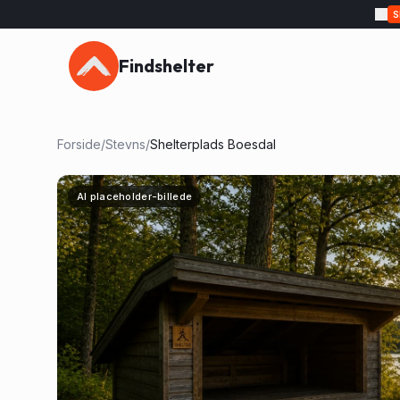
Findshelter
Forside
/
Stevns
/
Shelterplads Boesdal
AI placeholder-billede