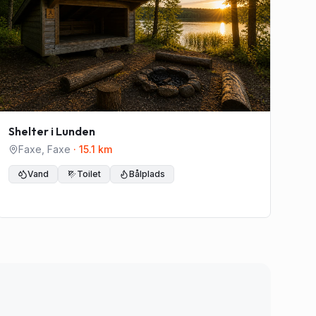
Shelter i Lunden
Faxe
,
Faxe
·
15.1
km
Vand
Toilet
Bålplads