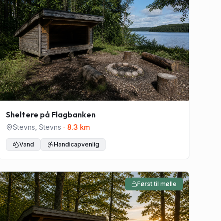
Sheltere på Flagbanken
Stevns
,
Stevns
·
8.3
km
Vand
Handicapvenlig
Først til mølle