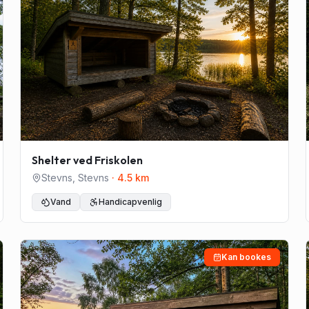
Shelter ved Friskolen
Stevns
,
Stevns
·
4.5
km
Vand
Handicapvenlig
Kan bookes