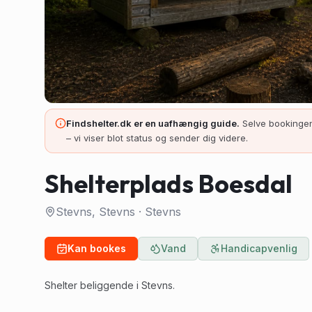
Findshelter.dk er en uafhængig guide.
Selve bookingen
– vi viser blot status og sender dig videre.
Shelterplads Boesdal
Stevns, Stevns
·
Stevns
Kan bookes
Vand
Handicapvenlig
Shelter beliggende i Stevns.