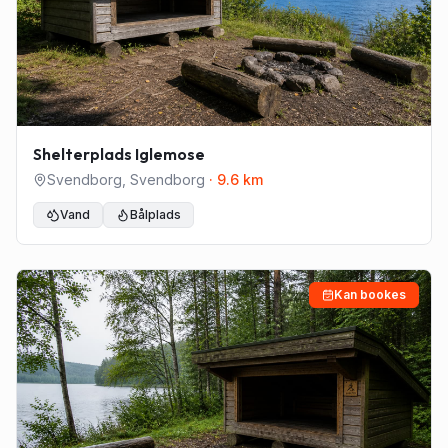
Shelterplads Iglemose
Svendborg
,
Svendborg
·
9.6
km
Vand
Bålplads
Kan bookes