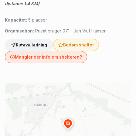
distance 1.4 KM)
Kapacitet:
5
pladser
Organisation:
Privat bruger 071 - Jan Viuf Hansen
Rutevejledning
Bedøm shelter
Mangler der info om shelteren?
cabin