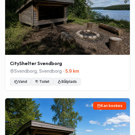
CityShelter Svendborg
Svendborg
,
Svendborg
·
5.9
km
Vand
Toilet
Bålplads
Kan bookes