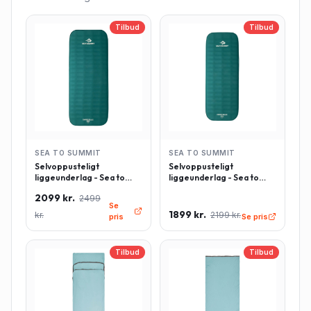
Tilbud
Tilbud
SEA TO SUMMIT
SEA TO SUMMIT
Selvoppusteligt
Selvoppusteligt
liggeunderlag - Sea to
liggeunderlag - Sea to
Summit Comfort Deluxe -
Summit Comfort Deluxe -
2099 kr.
2499
Rektangulær - Large -
Rektangulær - Regulær -
Se
Grøn
Grøn
1899 kr.
kr.
2199 kr.
pris
Se pris
Tilbud
Tilbud