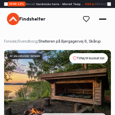
Merrell
Vandresko herre - Merrell Tempo EXP - Sand
699 kr.
SPAR
22
%
899 kr.
Findshelter
Forside
/
Svendborg
/
Shelteren på Bjergagervej 6, Skårup
AI placeholder-billede
Tilføj til bucket list