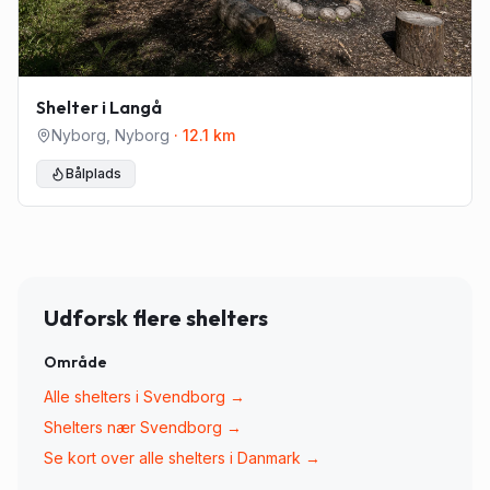
Shelter i Langå
Nyborg
,
Nyborg
·
12.1
km
Bålplads
Udforsk flere shelters
Område
Alle shelters i
Svendborg
→
Shelters nær
Svendborg
→
Se kort over alle shelters i Danmark →