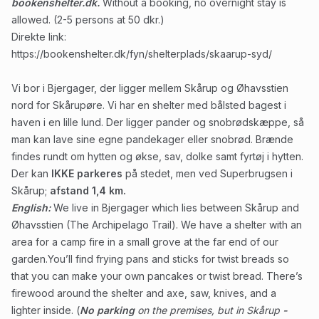
bookenshelter.dk.
Without a booking, no overnight stay is
allowed.
(2-5 persons at 50 dkr.)
Direkte link:
https://bookenshelter.dk/fyn/shelterplads/skaarup-syd/
Vi bor i Bjergager, der ligger mellem Skårup og Øhavsstien
nord for Skårupøre. Vi har en shelter med bålsted bagest i
haven i en lille lund. Der ligger pander og snobrødskæppe, så
man kan lave sine egne pandekager eller snobrød. Brænde
findes rundt om hytten og økse, sav, dolke samt fyrtøj i hytten.
Der kan
IKKE
parkeres
på stedet, men ved Superbrugsen i
Skårup;
afstand 1,4 km.
English:
We live in Bjergager which lies between Skårup and
Øhavsstien (The Archipelago Trail). We have a shelter with an
area for a camp fire in a small grove at the far end of our
garden.You’ll find frying pans and sticks for twist breads so
that you can make your own pancakes or twist bread. There’s
firewood around the shelter and axe, saw, knives, and a
lighter inside. (
No parking
on the premises, but in Skårup
-