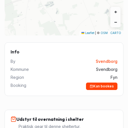
+
−
Leaflet
|
©
OSM
·
CARTO
Info
By
Svendborg
Kommune
Svendborg
Region
Fyn
Booking
Kan bookes
Udstyr til overnatning i shelter
Praktisk gear til denne sheltertur.