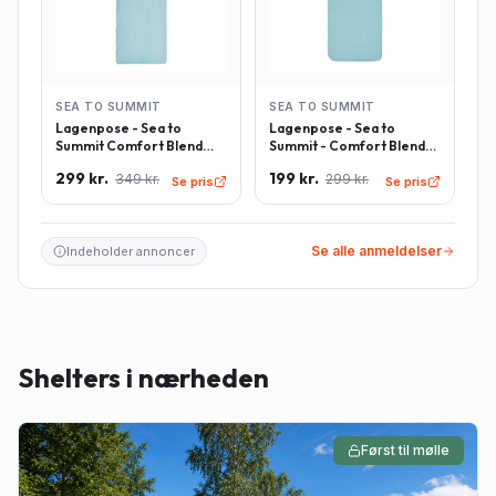
SEA TO SUMMIT
SEA TO SUMMIT
Lagenpose - Sea to
Lagenpose - Sea to
Summit Comfort Blend
Summit - Comfort Blend
Sleeping Bag Liner inkl.
Sleeping Bag Liner -
299 kr.
199 kr.
349 kr.
299 kr.
pudeindlæg -
Rektangulær - Lyseblå
Se pris
Se pris
Rektangulær - Lyseblå
Se alle anmeldelser
Indeholder annoncer
Shelters i nærheden
Først til mølle