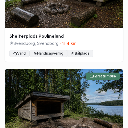
Shelterplads Poulinelund
Svendborg
,
Svendborg
·
11.4
km
Vand
Handicapvenlig
Bålplads
Først til mølle