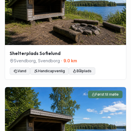
Shelterplads Sofielund
Svendborg
,
Svendborg
·
9.0
km
Vand
Handicapvenlig
Bålplads
Først til mølle