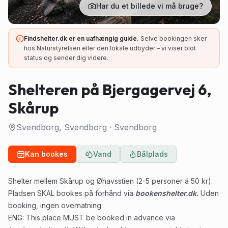
Har du et billede vi må bruge?
Findshelter.dk er en uafhængig guide.
Selve bookingen sker
hos Naturstyrelsen eller den lokale udbyder – vi viser blot
status og sender dig videre.
Shelteren på Bjergagervej 6,
Skårup
Svendborg, Svendborg
·
Svendborg
Kan bookes
Vand
Bålplads
Shelter mellem Skårup og Øhavsstien (2-5 personer á 50 kr).
Pladsen SKAL bookes på forhånd via
bookenshelter.dk.
Uden
booking, ingen overnatning.
ENG: This place MUST be booked in advance via