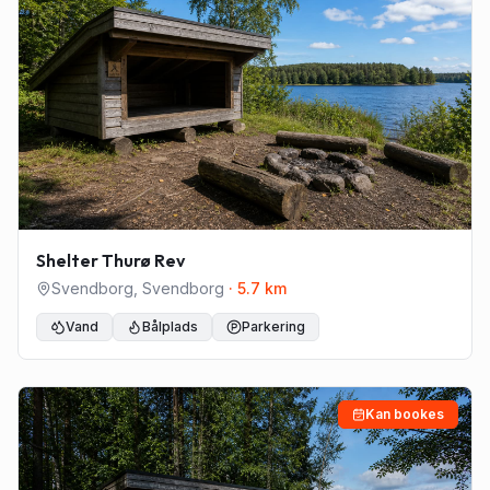
Shelter Thurø Rev
Svendborg
,
Svendborg
·
5.7
km
Vand
Bålplads
Parkering
Kan bookes