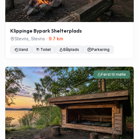
Klippinge Bypark Shelterplads
Stevns
,
Stevns
·
9.7
km
Vand
Toilet
Bålplads
Parkering
Først til mølle