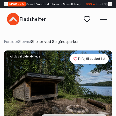
Merrell
Vandresko herre - Merrell Tempo EXP - Sand
699 kr.
SPAR
22
%
899 kr.
Findshelter
Forside
/
Stevns
/
Shelter ved Solgårdsparken
AI placeholder-billede
Tilføj til bucket list