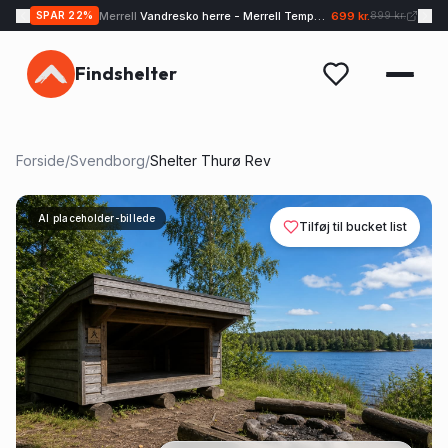
Merrell
Vandresko herre - Merrell Tempo EXP - Sand
699 kr.
SPAR
22
%
899 kr.
Findshelter
Forside
/
Svendborg
/
Shelter Thurø Rev
AI placeholder-billede
Tilføj til bucket list