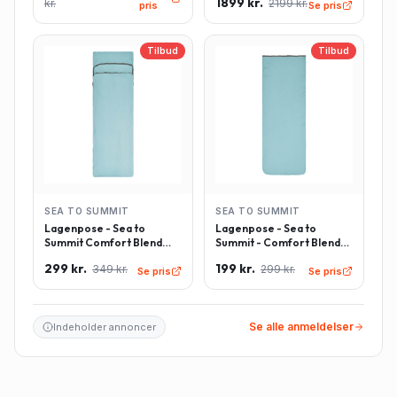
1899 kr.
kr.
2199 kr.
pris
Se pris
Tilbud
Tilbud
SEA TO SUMMIT
SEA TO SUMMIT
Lagenpose - Sea to
Lagenpose - Sea to
Summit Comfort Blend
Summit - Comfort Blend
Sleeping Bag Liner inkl.
Sleeping Bag Liner -
299 kr.
199 kr.
349 kr.
299 kr.
pudeindlæg -
Rektangulær - Lyseblå
Se pris
Se pris
Rektangulær - Lyseblå
Se alle anmeldelser
Indeholder annoncer