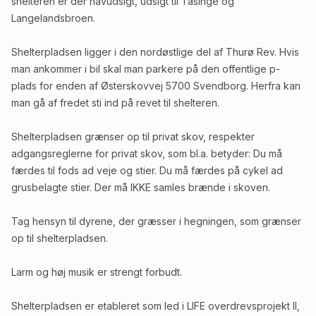
shelteren er der havudsigt, udsigt til Tåsinge og
Langelandsbroen.
Shelterpladsen ligger i den nordøstlige del af Thurø Rev. Hvis
man ankommer i bil skal man parkere på den offentlige p-
plads for enden af Østerskovvej 5700 Svendborg. Herfra kan
man gå af fredet sti ind på revet til shelteren.
Shelterpladsen grænser op til privat skov, respekter
adgangsreglerne for privat skov, som bl.a. betyder: Du må
færdes til fods ad veje og stier. Du må færdes på cykel ad
grusbelagte stier. Der må IKKE samles brænde i skoven.
Tag hensyn til dyrene, der græsser i hegningen, som grænser
op til shelterpladsen.
Larm og høj musik er strengt forbudt.
Shelterpladsen er etableret som led i LIFE overdrevsprojekt II,