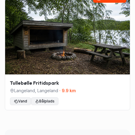
Tullebølle Fritidspark
Langeland
,
Langeland
·
9.9
km
Vand
Bålplads