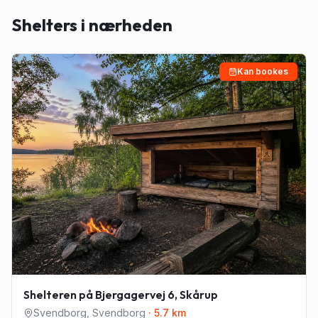
Shelters i nærheden
Kan bookes
Shelteren på Bjergagervej 6, Skårup
Svendborg
,
Svendborg
·
5.7
km