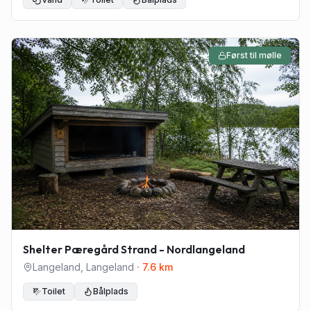
Først til mølle
Shelter Pæregård Strand - Nordlangeland
Langeland
,
Langeland
·
7.6
km
Toilet
Bålplads