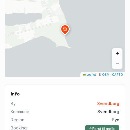
cabin
+
−
Leaflet
|
©
OSM
·
CARTO
Info
By
Svendborg
Kommune
Svendborg
Region
Fyn
Booking
Først til mølle