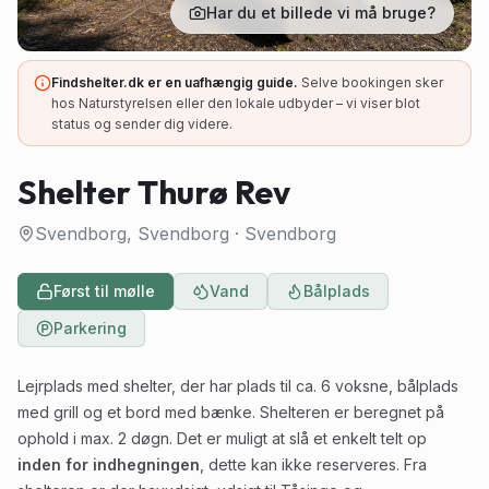
Har du et billede vi må bruge?
Findshelter.dk er en uafhængig guide.
Selve bookingen sker
hos Naturstyrelsen eller den lokale udbyder – vi viser blot
status og sender dig videre.
Shelter Thurø Rev
Svendborg, Svendborg
·
Svendborg
Først til mølle
Vand
Bålplads
Parkering
Lejrplads med shelter, der har plads til ca. 6 voksne, bålplads
med grill og et bord med bænke. Shelteren er beregnet på
ophold i max. 2 døgn. Det er muligt at slå et enkelt telt op
inden for indhegningen
, dette kan ikke reserveres. Fra