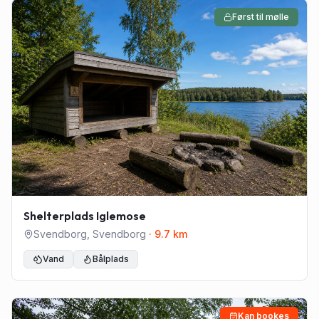
Først til mølle
Shelterplads Iglemose
Svendborg
,
Svendborg
·
9.7
km
Vand
Bålplads
Kan bookes