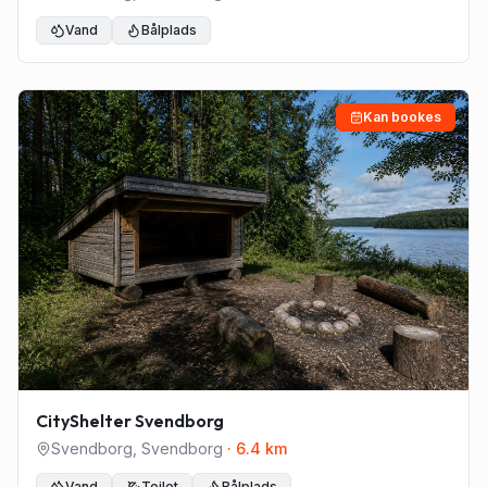
Vand
Bålplads
Kan bookes
CityShelter Svendborg
Svendborg
,
Svendborg
·
6.4
km
Vand
Toilet
Bålplads