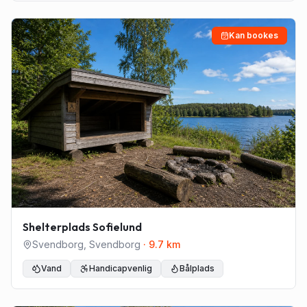
Kan bookes
Shelterplads Sofielund
Svendborg
,
Svendborg
·
9.7
km
Vand
Handicapvenlig
Bålplads