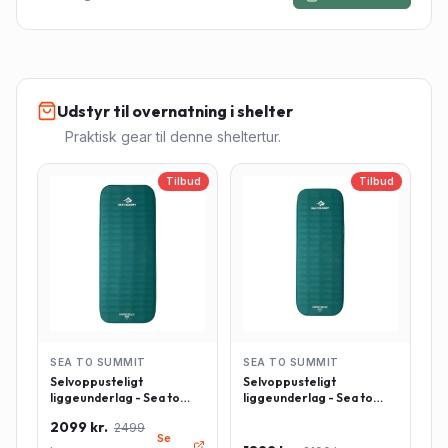
Udstyr til overnatning i shelter
Praktisk gear til denne sheltertur.
Tilbud
Tilbud
SEA TO SUMMIT
SEA TO SUMMIT
Selvoppusteligt
Selvoppusteligt
liggeunderlag - Sea to
liggeunderlag - Sea to
Summit Comfort Deluxe -
Summit Comfort Deluxe -
2099 kr.
2499
Rektangulær - Large -
Rektangulær - Regulær -
Se
Grøn
Grøn