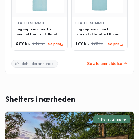
SEA TO SUMMIT
SEA TO SUMMIT
Lagenpose - Sea to
Lagenpose - Sea to
Summit Comfort Blend
Summit - Comfort Blend
Sleeping Bag Liner inkl.
Sleeping Bag Liner -
299 kr.
199 kr.
349 kr.
299 kr.
pudeindlæg -
Rektangulær - Lyseblå
Se pris
Se pris
Rektangulær - Lyseblå
Se alle anmeldelser
Indeholder annoncer
Shelters i nærheden
Først til mølle