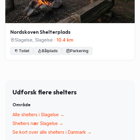
Nordskoven Shelterplads
Slagelse
,
Slagelse
·
10.4
km
Toilet
Bålplads
Parkering
Udforsk flere shelters
Område
Alle shelters i
Slagelse
→
Shelters nær
Slagelse
→
Se kort over alle shelters i Danmark →