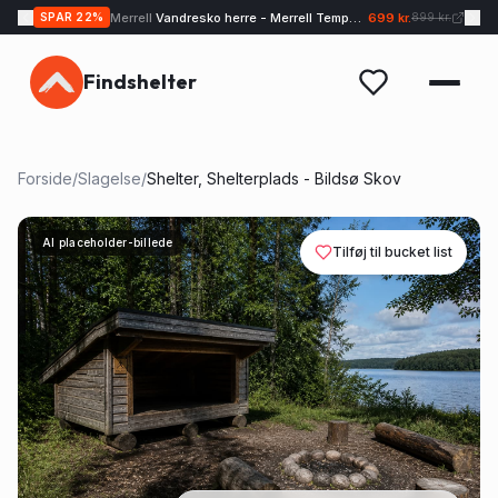
Merrell
Vandresko herre - Merrell Tempo EXP - Sand
699 kr.
SPAR
22
%
899 kr.
Findshelter
Forside
/
Slagelse
/
Shelter, Shelterplads - Bildsø Skov
AI placeholder-billede
Tilføj til bucket list