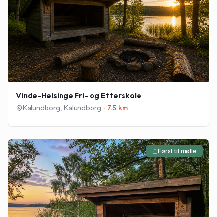
Vinde-Helsinge Fri- og Efterskole
Kalundborg
,
Kalundborg
·
7.5
km
Først til mølle