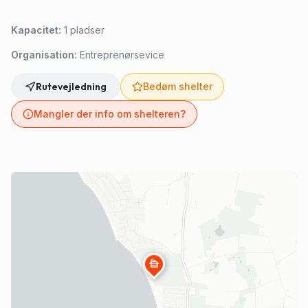
Kapacitet:
1
pladser
Organisation:
Entreprenørsevice
Rutevejledning
Bedøm shelter
Mangler der info om shelteren?
cabin