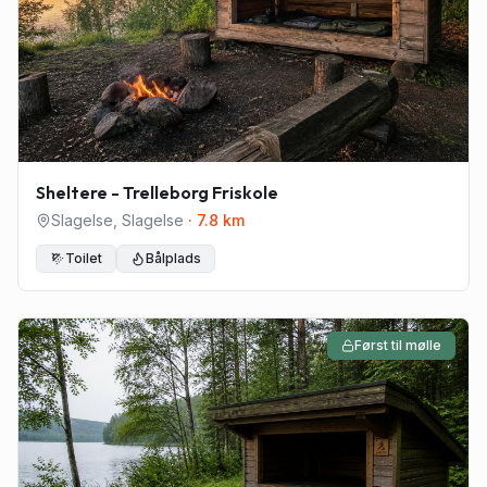
Sheltere - Trelleborg Friskole
Slagelse
,
Slagelse
·
7.8
km
Toilet
Bålplads
Først til mølle