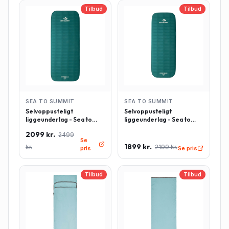
Tilbud
Tilbud
SEA TO SUMMIT
SEA TO SUMMIT
Selvoppusteligt
Selvoppusteligt
liggeunderlag - Sea to
liggeunderlag - Sea to
Summit Comfort Deluxe -
Summit Comfort Deluxe -
2099 kr.
2499
Rektangulær - Large -
Rektangulær - Regulær -
Se
Grøn
Grøn
1899 kr.
kr.
2199 kr.
pris
Se pris
Tilbud
Tilbud