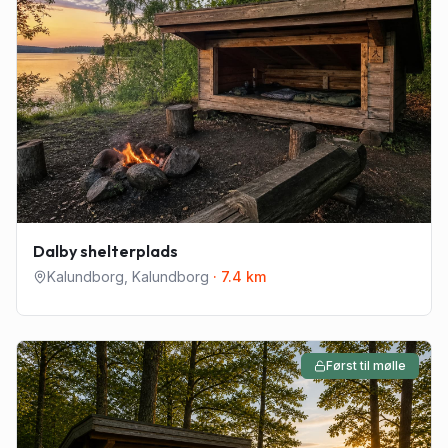
Dalby shelterplads
Kalundborg
,
Kalundborg
·
7.4
km
Først til mølle