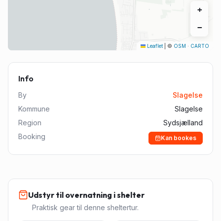
+
−
Leaflet
|
©
OSM
·
CARTO
Info
By
Slagelse
Kommune
Slagelse
Region
Sydsjælland
Booking
Kan bookes
Udstyr til overnatning i shelter
Praktisk gear til denne sheltertur.