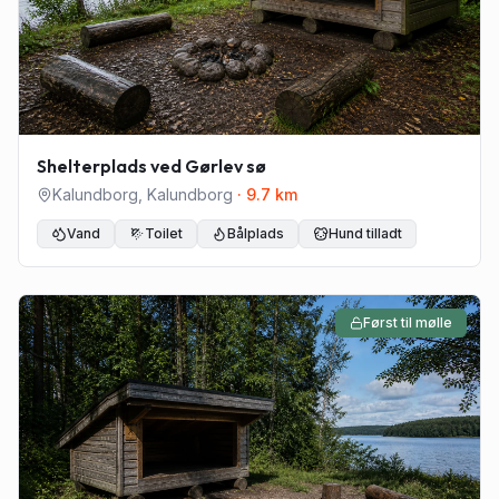
Shelterplads ved Gørlev sø
Kalundborg
,
Kalundborg
·
9.7
km
Vand
Toilet
Bålplads
Hund tilladt
Først til mølle