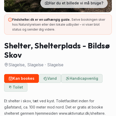
Har du et billede vi må bruge?
Findshelter.dk er en uafhængig guide.
Selve bookingen sker
hos Naturstyrelsen eller den lokale udbyder – vi viser blot
status og sender dig videre.
Shelter, Shelterplads - Bildsø
Skov
Slagelse, Slagelse
·
Slagelse
Kan bookes
Vand
Handicapvenlig
Toilet
Et shelter i skov, tæt ved kyst. Toiletfacilitet inden for
gåafstand, ca. 100 meter mod nord. Det er gratis at booke
shelteret gennem hjemmesiden www.aktivnatur.dk/sheltere.