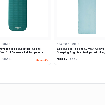
SUMMIT
SEA TO SUMMIT
steligt liggeunderlag - Sea to
Lagenpose - Sea to Summit Comfor
omfort Deluxe - Rektangulær -
Sleeping Bag Liner inkl. pudeindlæg
 - Grøn
Rektangulær - Lyseblå
.
299 kr.
2199 kr.
349 kr.
Se pris