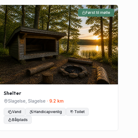
Først til mølle
Shelter
Slagelse
,
Slagelse
·
9.2
km
Vand
Handicapvenlig
Toilet
Bålplads