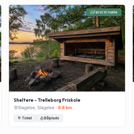
Først til mølle
Sheltere - Trelleborg Friskole
Slagelse
,
Slagelse
·
8.8
km
Toilet
Bålplads