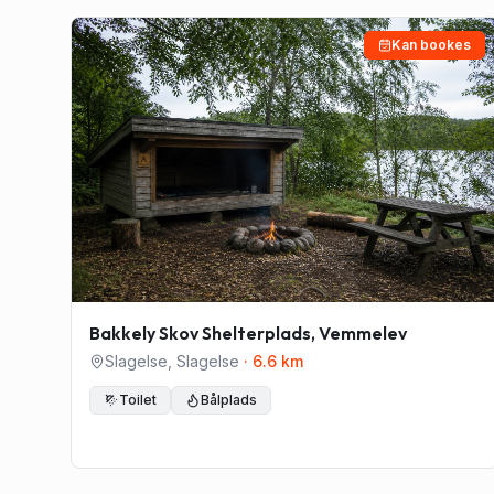
Kan bookes
Bakkely Skov Shelterplads, Vemmelev
Slagelse
,
Slagelse
·
6.6
km
Toilet
Bålplads