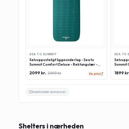
SEA TO SUMMIT
SEA TO 
Selvoppusteligt liggeunderlag - Sea to
Selvoppu
Summit Comfort Deluxe - Rektangulær -
Summit C
Large - Grøn
Regulær
2099 kr.
1899 kr
2499 kr.
Se pris
Indeholder annoncer
Shelters i nærheden