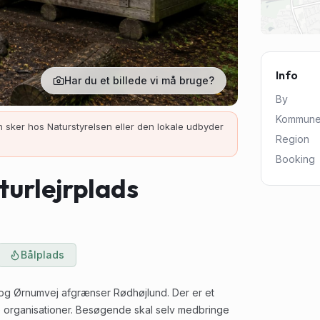
Info
Har du et billede vi må bruge?
By
Kommun
 sker hos Naturstyrelsen eller den lokale udbyder
Region
Booking
turlejrplads
Bålplads
 og Ørnumvej afgrænser Rødhøjlund. Der er et
e organisationer. Besøgende skal selv medbringe