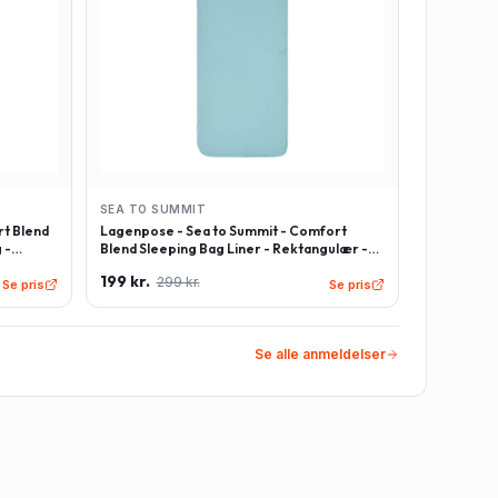
SEA TO SUMMIT
t Blend
Lagenpose - Sea to Summit - Comfort
 -
Blend Sleeping Bag Liner - Rektangulær -
Lyseblå
199 kr.
299 kr.
Se pris
Se pris
Se alle anmeldelser