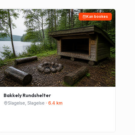
Kan bookes
Bakkely Rundshelter
Slagelse
,
Slagelse
·
6.4
km