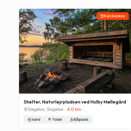
Kan bookes
Shelter, Naturlejrpladsen ved Hulby Møllegård
Slagelse
,
Slagelse
·
4.0
km
Vand
Toilet
Bålplads