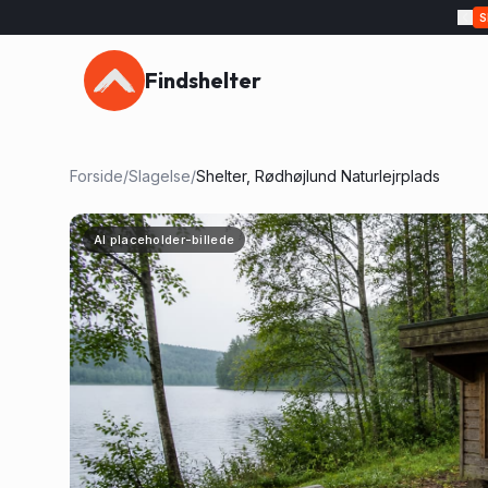
Findshelter
Forside
/
Slagelse
/
Shelter, Rødhøjlund Naturlejrplads
AI placeholder-billede