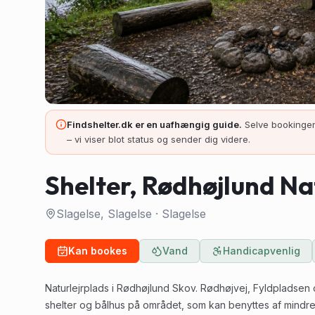
Findshelter.dk er en uafhængig guide.
Selve bookingen
– vi viser blot status og sender dig videre.
Shelter, Rødhøjlund Na
Slagelse, Slagelse
·
Slagelse
Kan bookes
Vand
Handicapvenlig
Naturlejrplads i Rødhøjlund Skov. Rødhøjvej, Fyldpladsen
shelter og bålhus på området, som kan benyttes af mindr