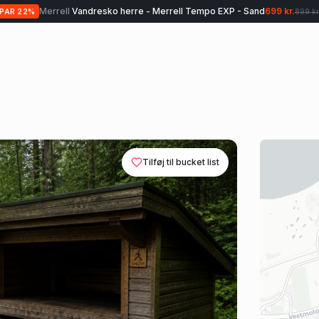
Merrell
Vandresko herre - Merrell Tempo EXP - Sand
699 kr.
SPAR
22
%
899 kr
Tilføj til bucket list