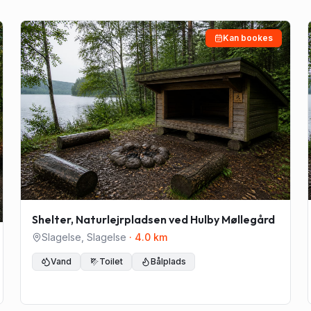
Kan bookes
Shelter, Naturlejrpladsen ved Hulby Møllegård
Slagelse
,
Slagelse
·
4.0
km
Vand
Toilet
Bålplads