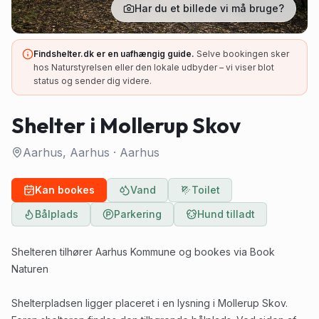
Har du et billede vi må bruge?
Findshelter.dk er en uafhængig guide.
Selve bookingen sker
hos Naturstyrelsen eller den lokale udbyder – vi viser blot
status og sender dig videre.
Shelter i Mollerup Skov
Aarhus, Aarhus
·
Aarhus
Kan bookes
Vand
Toilet
Bålplads
Parkering
Hund tilladt
Shelteren tilhører Aarhus Kommune og bookes via
Book
Naturen
Shelterpladsen ligger placeret i en lysning i Mollerup Skov.