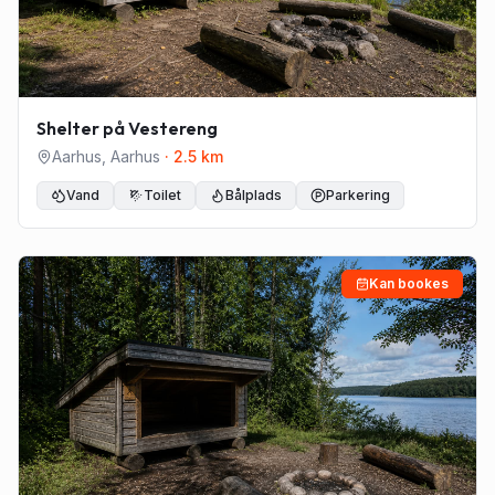
Shelter på Vestereng
Aarhus
,
Aarhus
·
2.5
km
Vand
Toilet
Bålplads
Parkering
Kan bookes