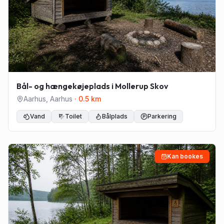
Bål- og hængekøjeplads i Mollerup Skov
Aarhus
,
Aarhus
·
0.5
km
Vand
Toilet
Bålplads
Parkering
Kan bookes