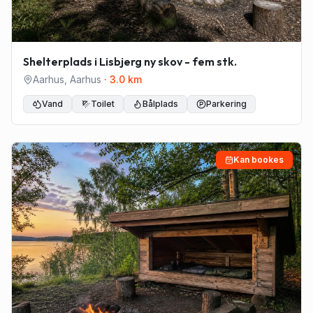
Shelterplads i Lisbjerg ny skov - fem stk.
Aarhus
,
Aarhus
·
3.0
km
Vand
Toilet
Bålplads
Parkering
Kan bookes