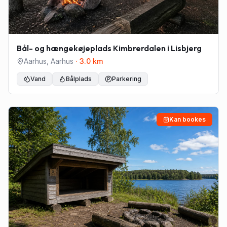
Bål- og hængekøjeplads Kimbrerdalen i Lisbjerg
Aarhus
,
Aarhus
·
3.0
km
Vand
Bålplads
Parkering
Kan bookes