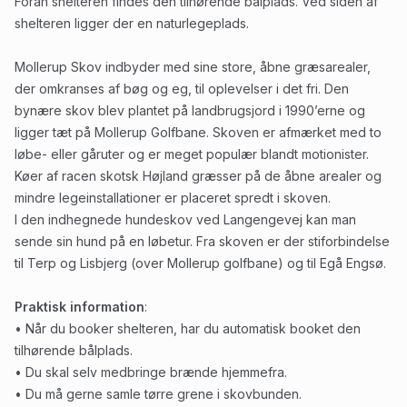
Foran shelteren findes den tilhørende bålplads. Ved siden af
shelteren ligger der en naturlegeplads.
Mollerup Skov indbyder med sine store, åbne græsarealer,
der omkranses af bøg og eg, til oplevelser i det fri. Den
bynære skov blev plantet på landbrugsjord i 1990’erne og
ligger tæt på Mollerup Golfbane. Skoven er afmærket med to
løbe- eller gåruter og er meget populær blandt motionister.
Køer af racen skotsk Højland græsser på de åbne arealer og
mindre legeinstallationer er placeret spredt i skoven.
I den indhegnede hundeskov ved Langengevej kan man
sende sin hund på en løbetur. Fra skoven er der stiforbindelse
til Terp og Lisbjerg (over Mollerup golfbane) og til Egå Engsø.
Praktisk information
:
• Når du booker shelteren, har du automatisk booket den
tilhørende bålplads.
• Du skal selv medbringe brænde hjemmefra.
• Du må gerne samle tørre grene i skovbunden.