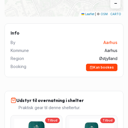
−
Leaflet
|
©
OSM
·
CARTO
Info
By
Aarhus
Kommune
Aarhus
Region
Østjylland
Booking
Kan bookes
Udstyr til overnatning i shelter
Praktisk gear til denne sheltertur.
Tilbud
Tilbud