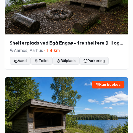
Shelterplads ved Egå Engsø - tre sheltere (I, II og
III)
Aarhus
,
Aarhus
·
1.4
km
Vand
Toilet
Bålplads
Parkering
Kan bookes