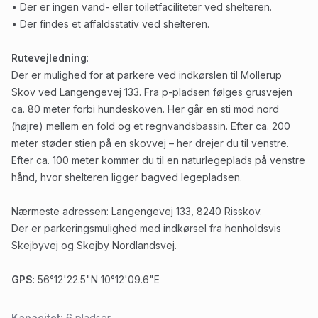
• Der er ingen vand- eller toiletfaciliteter ved shelteren.
• Der findes et affaldsstativ ved shelteren.
Rutevejledning
:
Der er mulighed for at parkere ved indkørslen til Mollerup
Skov ved Langengevej 133. Fra p-pladsen følges grusvejen
ca. 80 meter forbi hundeskoven. Her går en sti mod nord
(højre) mellem en fold og et regnvandsbassin. Efter ca. 200
meter støder stien på en skovvej – her drejer du til venstre.
Efter ca. 100 meter kommer du til en naturlegeplads på venstre
hånd, hvor shelteren ligger bagved legepladsen.
Nærmeste adressen: Langengevej 133, 8240 Risskov.
Der er parkeringsmulighed med indkørsel fra henholdsvis
Skejbyvej og Skejby Nordlandsvej.
GPS
: 56°12'22.5"N 10°12'09.6"E
Kapacitet:
6
pladser