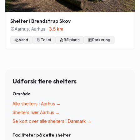
Shelter i Brendstrup Skov
Aarhus
,
Aarhus
·
3.5
km
Vand
Toilet
Bålplads
Parkering
Udforsk flere shelters
Område
Alle shelters i
Aarhus
→
Shelters nær
Aarhus
→
Se kort over alle shelters i Danmark →
Faciliteter på dette shelter