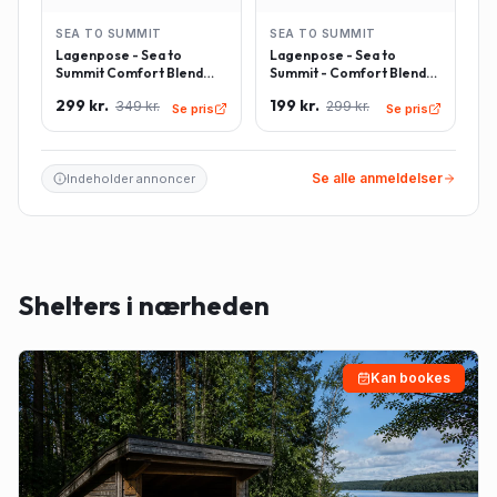
SEA TO SUMMIT
SEA TO SUMMIT
Lagenpose - Sea to
Lagenpose - Sea to
Summit Comfort Blend
Summit - Comfort Blend
Sleeping Bag Liner inkl.
Sleeping Bag Liner -
299 kr.
199 kr.
349 kr.
299 kr.
pudeindlæg -
Rektangulær - Lyseblå
Se pris
Se pris
Rektangulær - Lyseblå
Se alle anmeldelser
Indeholder annoncer
Shelters i nærheden
Kan bookes