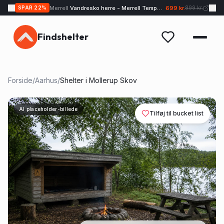
Merrell
Vandresko herre - Merrell Tempo EXP - Sand
699 kr.
SPAR
22
%
899 kr.
Findshelter
Forside
/
Aarhus
/
Shelter i Mollerup Skov
AI placeholder-billede
Tilføj til bucket list