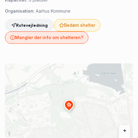
Organisation:
Aarhus Kommune
Rutevejledning
Bedøm shelter
Mangler der info om shelteren?
cabin
+