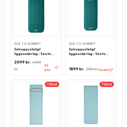
SEA TO SUMMIT
SEA TO SUMMIT
Selvoppusteligt
Selvoppusteligt
liggeunderlag - Sea to
liggeunderlag - Sea to
Summit Comfort Deluxe -
Summit Comfort Deluxe -
2099 kr.
2499
Rektangulær - Large -
Rektangulær - Regulær -
Se
Grøn
Grøn
1899 kr.
kr.
2199 kr.
pris
Se pris
Tilbud
Tilbud