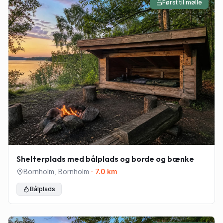
Først til mølle
Shelterplads med bålplads og borde og bænke
Bornholm
,
Bornholm
·
7.0
km
Bålplads