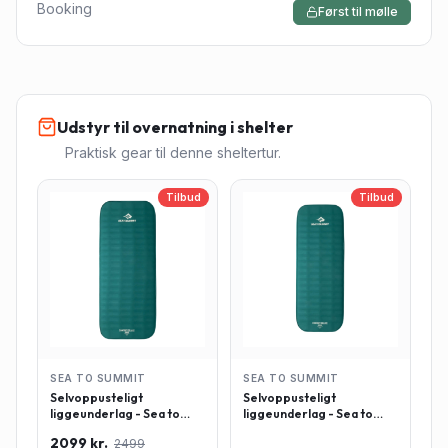
Booking
Først til mølle
Udstyr til overnatning i shelter
Praktisk gear til denne sheltertur.
Tilbud
Tilbud
SEA TO SUMMIT
SEA TO SUMMIT
Selvoppusteligt
Selvoppusteligt
liggeunderlag - Sea to
liggeunderlag - Sea to
Summit Comfort Deluxe -
Summit Comfort Deluxe -
2099 kr.
2499
Rektangulær - Large -
Rektangulær - Regulær -