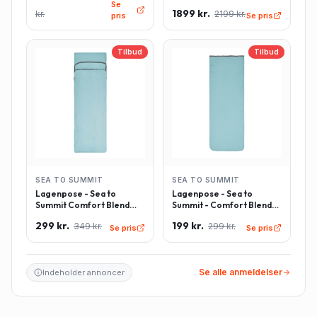
Se
Grøn
Grøn
1899 kr.
kr.
2199 kr.
pris
Se pris
Tilbud
Tilbud
SEA TO SUMMIT
SEA TO SUMMIT
Lagenpose - Sea to
Lagenpose - Sea to
Summit Comfort Blend
Summit - Comfort Blend
Sleeping Bag Liner inkl.
Sleeping Bag Liner -
299 kr.
199 kr.
349 kr.
299 kr.
pudeindlæg -
Rektangulær - Lyseblå
Se pris
Se pris
Rektangulær - Lyseblå
Se alle anmeldelser
Indeholder annoncer