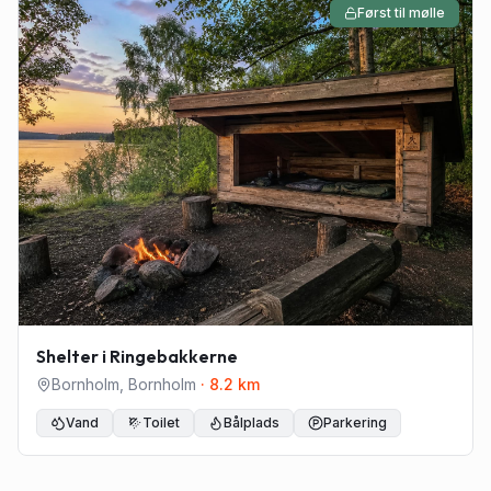
Først til mølle
Shelter i Ringebakkerne
Bornholm
,
Bornholm
·
8.2
km
Vand
Toilet
Bålplads
Parkering