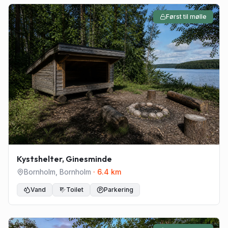
Først til mølle
Kystshelter, Ginesminde
Bornholm
,
Bornholm
·
6.4
km
Vand
Toilet
Parkering