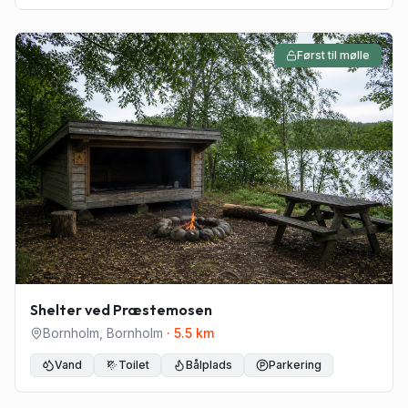
Først til mølle
Shelter ved Præstemosen
Bornholm
,
Bornholm
·
5.5
km
Vand
Toilet
Bålplads
Parkering