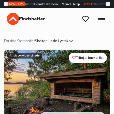
Merrell
Vandresko herre - Merrell Tempo EXP - Sand
699 kr.
SPAR
22
%
899 kr.
Findshelter
Forside
/
Bornholm
/
Shelter Hasle Lystskov.
AI placeholder-billede
Tilføj til bucket list