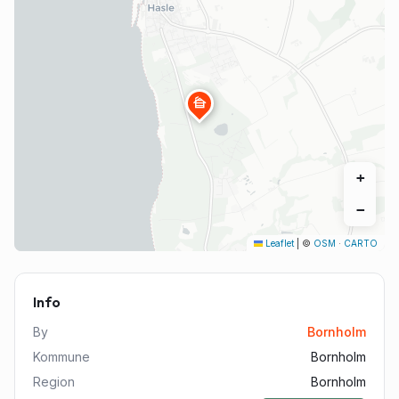
cabin
+
−
Leaflet
|
©
OSM
·
CARTO
Info
By
Bornholm
Kommune
Bornholm
Region
Bornholm