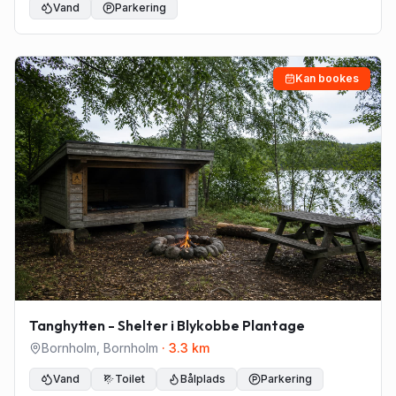
Vand
Parkering
Kan bookes
Tanghytten - Shelter i Blykobbe Plantage
Bornholm
,
Bornholm
·
3.3
km
Vand
Toilet
Bålplads
Parkering