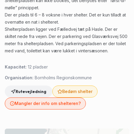
Shelterpladsen kan ikke bookes, det benyttes efter ”først-til-
mølle” princippet.
Der er plads til 6 – 8 voksne i hver shelter. Det er kun tilladt at
overnatte en nat i shelteret.
Shelterpladsen ligger ved Fælledvej tæt på Hasle. Der er
skiltet nede fra vejen. Der er parkering ved Glasværksvej 500
meter fra shelterpladsen. Ved parkeringspladsen er der toilet
med vand, toilettet kan være lukket i vintersæsonen.
Kapacitet:
12
pladser
Organisation:
Bornholms Regionskommune
Rutevejledning
Bedøm shelter
Mangler der info om shelteren?