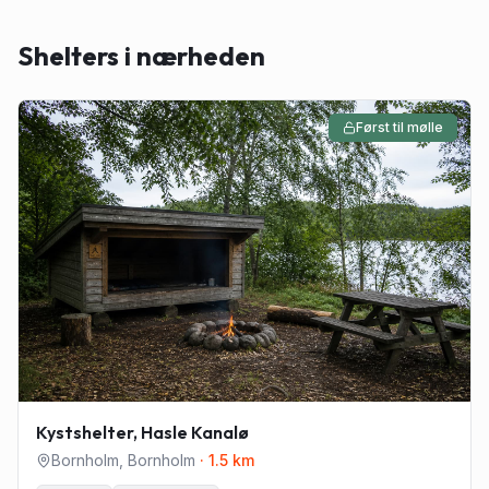
Shelters i nærheden
Først til mølle
Kystshelter, Hasle Kanalø
Bornholm
,
Bornholm
·
1.5
km