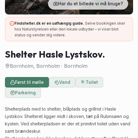
Har du et billede vi må bruge?
Findshelter.dk er en uafhængig guide.
Selve bookingen sker
hos Naturstyrelsen eller den lokale udbyder – vi viser blot
status og sender dig videre.
Shelter Hasle Lystskov.
Bornholm, Bornholm
·
Bornholm
Først til mølle
Vand
Toilet
Parkering
Shelterplads med to shelter, blåplads og grillrist i Hasle
Lystskov. Shelteret ligger midt i skoven, tæt på Rubinsøen og
kysten. Ved shelterpladsen er der et primitivt toilet uden vand
samt brændeskur.