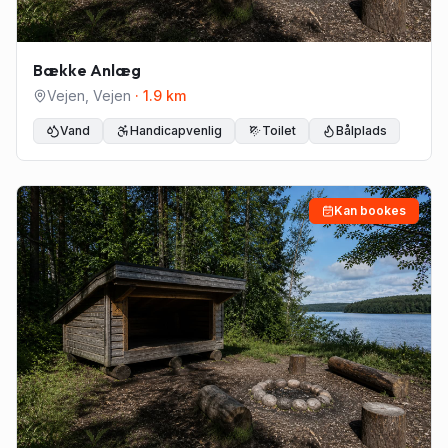
Bække Anlæg
Vejen
,
Vejen
·
1.9
km
Vand
Handicapvenlig
Toilet
Bålplads
Kan bookes