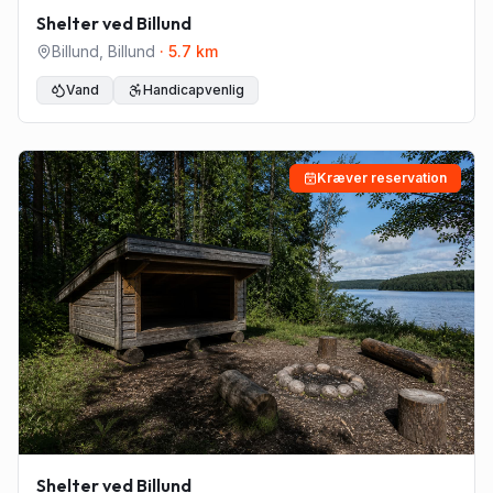
Shelter ved Billund
Billund
,
Billund
·
5.7
km
Vand
Handicapvenlig
Kræver reservation
Shelter ved Billund