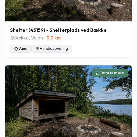
Shelter (45159) - Shelterplads ved Bække
Bække
,
Vejen
·
0.0
km
Vand
Handicapvenlig
Først til mølle