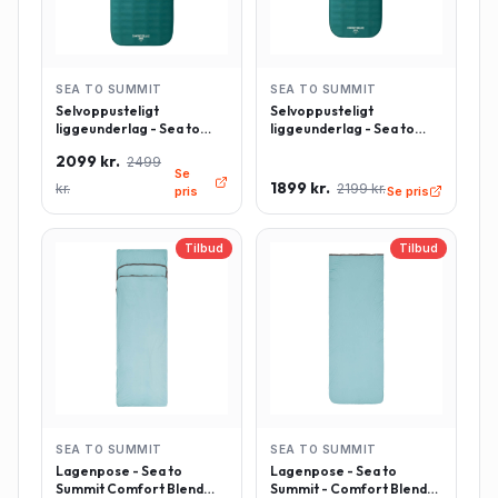
SEA TO SUMMIT
SEA TO SUMMIT
Selvoppusteligt
Selvoppusteligt
liggeunderlag - Sea to
liggeunderlag - Sea to
Summit Comfort Deluxe -
Summit Comfort Deluxe -
2099 kr.
2499
Rektangulær - Large -
Rektangulær - Regulær -
Se
Grøn
Grøn
1899 kr.
kr.
2199 kr.
pris
Se pris
Tilbud
Tilbud
SEA TO SUMMIT
SEA TO SUMMIT
Lagenpose - Sea to
Lagenpose - Sea to
Summit Comfort Blend
Summit - Comfort Blend