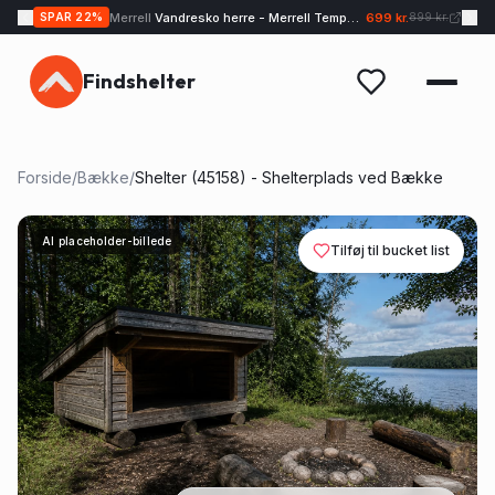
Merrell
Vandresko herre - Merrell Tempo EXP - Sand
699 kr.
SPAR
22
%
899 kr.
Findshelter
Forside
/
Bække
/
Shelter (45158) - Shelterplads ved Bække
AI placeholder-billede
Tilføj til bucket list