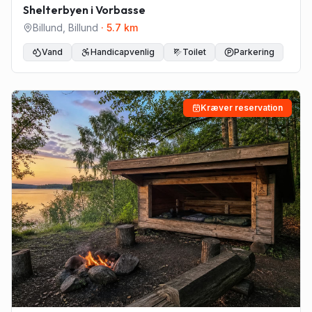
Shelterbyen i Vorbasse
Billund
,
Billund
·
5.7
km
Vand
Handicapvenlig
Toilet
Parkering
Kræver reservation