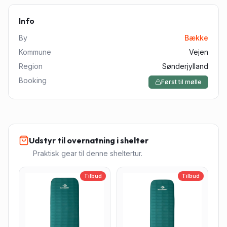
Info
By
Bække
Kommune
Vejen
Region
Sønderjylland
Booking
Først til mølle
Udstyr til overnatning i shelter
Praktisk gear til denne sheltertur.
Tilbud
Tilbud