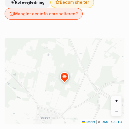
Rutevejledning
Bedøm shelter
Mangler der info om shelteren?
cabin
+
−
Leaflet
|
©
OSM
·
CARTO