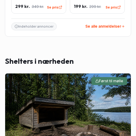
Sleeping Bag Liner inkl.
Sleeping Bag Liner -
299 kr.
199 kr.
349 kr.
299 kr.
pudeindlæg -
Rektangulær - Lyseblå
Se pris
Se pris
Rektangulær - Lyseblå
Se alle anmeldelser
Indeholder annoncer
Shelters i nærheden
Først til mølle