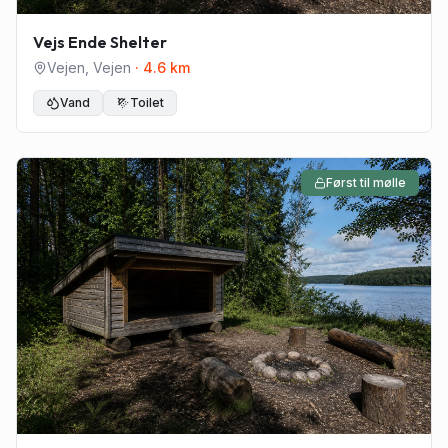
Vejs Ende Shelter
Vejen
,
Vejen
·
4.6
km
Vand
Toilet
Først til mølle