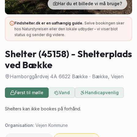
Har du et billede vi må bruge?
Findshelter.dk er en uafhængig guide.
Selve bookingen sker
hos Naturstyrelsen eller den lokale udbyder – vi viser blot
status og sender dig videre.
Shelter (45158) - Shelterplads
ved Bække
Hamborggårdvej 4A 6622 Bække
·
Bække
, Vejen
Først til mølle
Vand
Handicapvenlig
Shelters kan ikke bookes på forhånd.
Organisation:
Vejen Kommune