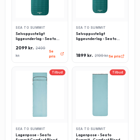
SEA TO SUMMIT
SEA TO SUMMIT
Selvoppusteligt
Selvoppusteligt
liggeunderlag - Sea to
liggeunderlag - Sea to
Summit Comfort Deluxe -
Summit Comfort Deluxe -
2099 kr.
2499
Rektangulær - Large -
Rektangulær - Regulær -
Se
Grøn
Grøn
1899 kr.
kr.
2199 kr.
pris
Se pris
Tilbud
Tilbud
SEA TO SUMMIT
SEA TO SUMMIT
Lagenpose - Sea to
Lagenpose - Sea to
Summit Comfort Blend
Summit - Comfort Blend