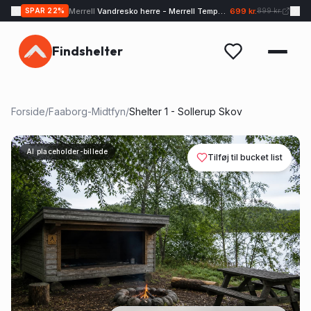
Merrell
Vandresko herre - Merrell Tempo EXP - Sand
699 kr.
SPAR
22
%
899 kr.
Findshelter
Forside
/
Faaborg-Midtfyn
/
Shelter 1 - Sollerup Skov
AI placeholder-billede
Tilføj til bucket list