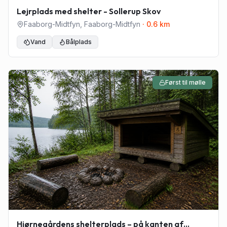
Lejrplads med shelter - Sollerup Skov
Faaborg-Midtfyn
,
Faaborg-Midtfyn
·
0.6
km
Vand
Bålplads
Først til mølle
Hjørnegårdens shelterplads – på kanten af