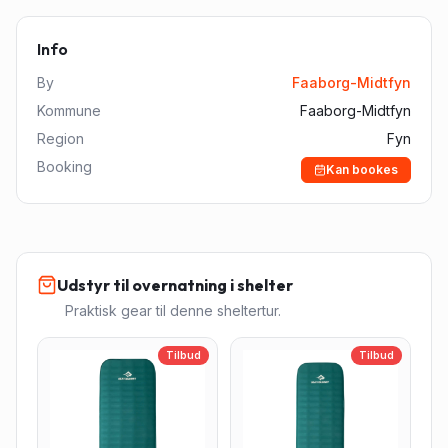
Info
By
Faaborg-Midtfyn
Kommune
Faaborg-Midtfyn
Region
Fyn
Booking
Kan bookes
Udstyr til overnatning i shelter
Praktisk gear til denne sheltertur.
Tilbud
Tilbud