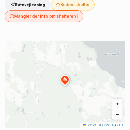
Rutevejledning
Bedøm shelter
Mangler der info om shelteren?
cabin
+
−
Leaflet
|
©
OSM
·
CARTO