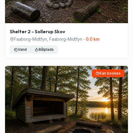
Shelter 2 - Sollerup Skov
Faaborg-Midtfyn
,
Faaborg-Midtfyn
·
0.0
km
Vand
Bålplads
Kan bookes