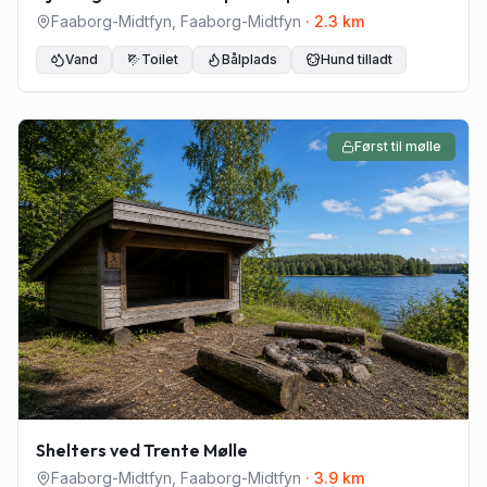
Svanninge Bakker
Faaborg-Midtfyn
,
Faaborg-Midtfyn
·
2.3
km
Vand
Toilet
Bålplads
Hund tilladt
Først til mølle
Shelters ved Trente Mølle
Faaborg-Midtfyn
,
Faaborg-Midtfyn
·
3.9
km