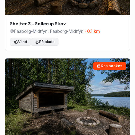
Shelter 3 - Sollerup Skov
Faaborg-Midtfyn
,
Faaborg-Midtfyn
·
0.1
km
Vand
Bålplads
Kan bookes