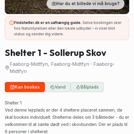
Har du et billede vi må bruge?
Findshelter.dk er en uafhængig guide.
Selve bookingen sker
hos Naturstyrelsen eller den lokale udbyder – vi viser blot
status og sender dig videre.
Shelter 1 - Sollerup Skov
Faaborg-Midtfyn, Faaborg-Midtfyn
·
Faaborg-
Midtfyn
Kan bookes
Vand
Bålplads
Shelter 1
Ved denne lejrplads er der 4 sheltere placeret sammen, de
skal bookes individuelt. Shelterne deles om 3 bålsteder - du er
velkommen til at samle dødt ved i skovbunden. Der er plads til
6 personer i shelteret.