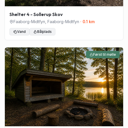
Shelter 4 - Sollerup Skov
Faaborg-Midtfyn
,
Faaborg-Midtfyn
·
0.1
km
Vand
Bålplads
Først til mølle