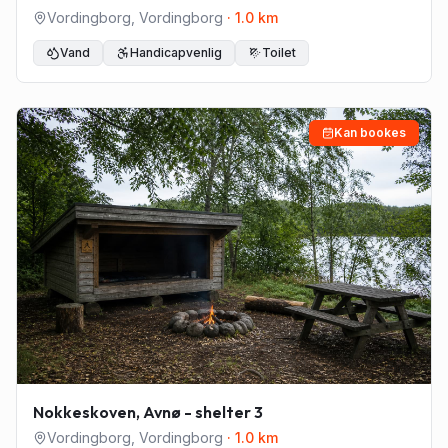
Vordingborg
,
Vordingborg
·
1.0
km
Vand
Handicapvenlig
Toilet
Kan bookes
Nokkeskoven, Avnø - shelter 3
Vordingborg
,
Vordingborg
·
1.0
km