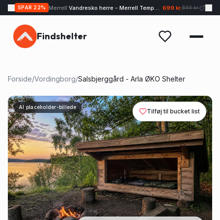
Merrell
Vandresko herre - Merrell Tempo EXP - Sand
699 kr.
SPAR
22
%
899 kr.
Findshelter
Forside
/
Vordingborg
/
Salsbjerggård - Arla ØKO Shelter
AI placeholder-billede
Tilføj til bucket list