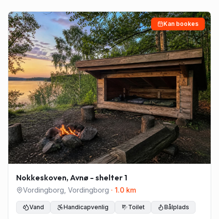
Kan bookes
Nokkeskoven, Avnø - shelter 1
Vordingborg
,
Vordingborg
·
1.0
km
Vand
Handicapvenlig
Toilet
Bålplads