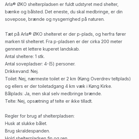
Arla® ØKO shelterpladsen er fuldt udstyret med shelter,
bænke og bålsted. Det eneste, du skal medbringe, er din
sovepose, brænde og nysgerrighed på naturen.
Tæt på Arla® ØKO shelteret er der p-plads, og herfra fører
marken til shelteret. Fra p-pladsen er der cirka 200 meter
gennem et lettere kuperet landskab.
Antal sheltere: 1 stk.
Antal sovepladser: 4-(5) personer.
Drikkevand: Nej.
Toilet: Nej, nærmeste toilet er 2 km (Køng Overdrev teltplads)
og ellers er der toiletadgang 4 km væk i Køng Kirke.
Bålplads: Ja, men skal selv medbringe brænde.
Telte: Nej, opsætning af telte er ikke tilladt.
Regler for brug af shelterpladsen:
Husk at slukke bålet.
Brug skraldespanden.
Hold shelterpladsen fin og ren.