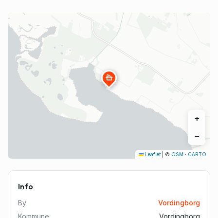
cabin
+
−
Leaflet
|
©
OSM
·
CARTO
Info
By
Vordingborg
Kommune
Vordingborg