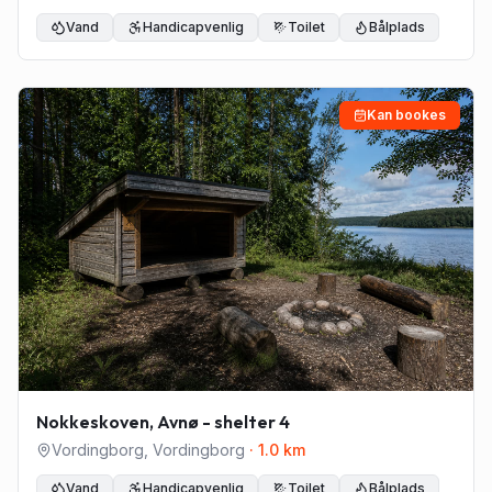
Vand
Handicapvenlig
Toilet
Bålplads
Kan bookes
Nokkeskoven, Avnø - shelter 4
Vordingborg
,
Vordingborg
·
1.0
km
Vand
Handicapvenlig
Toilet
Bålplads