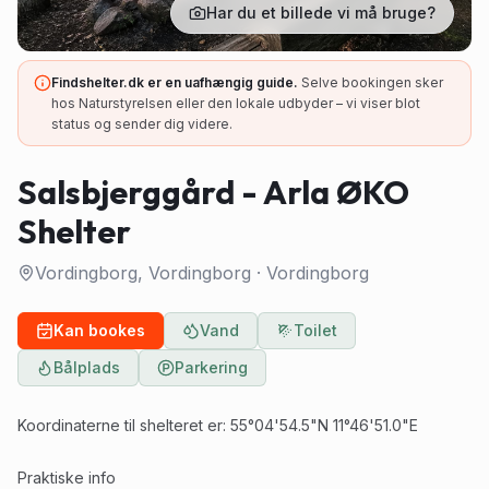
Har du et billede vi må bruge?
Findshelter.dk er en uafhængig guide.
Selve bookingen sker
hos Naturstyrelsen eller den lokale udbyder – vi viser blot
status og sender dig videre.
Salsbjerggård - Arla ØKO
Shelter
Vordingborg, Vordingborg
·
Vordingborg
Kan bookes
Vand
Toilet
Bålplads
Parkering
Koordinaterne til shelteret er: 55°04'54.5"N 11°46'51.0"E
Praktiske info