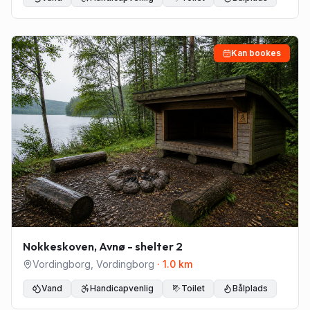
Kan bookes
Nokkeskoven, Avnø - shelter 2
Vordingborg
,
Vordingborg
·
1.0
km
Vand
Handicapvenlig
Toilet
Bålplads