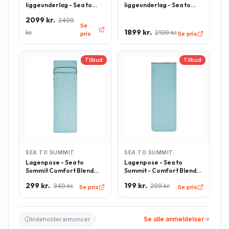
liggeunderlag - Sea to
liggeunderlag - Sea to
Summit Comfort Deluxe -
Summit Comfort Deluxe -
2099 kr.
2499
Rektangulær - Large -
Rektangulær - Regulær -
Se
Grøn
Grøn
1899 kr.
kr.
2199 kr.
pris
Se pris
Tilbud
Tilbud
SEA TO SUMMIT
SEA TO SUMMIT
Lagenpose - Sea to
Lagenpose - Sea to
Summit Comfort Blend
Summit - Comfort Blend
Sleeping Bag Liner inkl.
Sleeping Bag Liner -
299 kr.
199 kr.
349 kr.
299 kr.
pudeindlæg -
Rektangulær - Lyseblå
Se pris
Se pris
Rektangulær - Lyseblå
Se alle anmeldelser
Indeholder annoncer