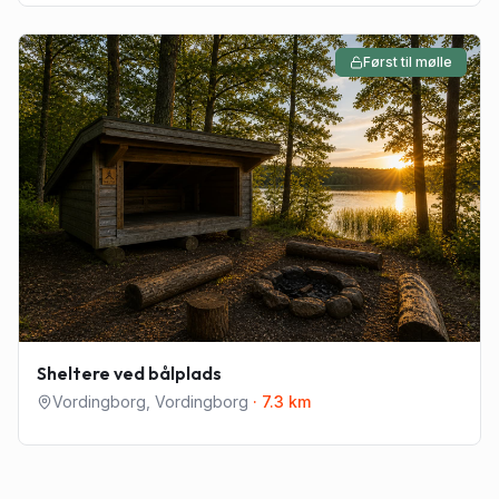
Først til mølle
Sheltere ved bålplads
Vordingborg
,
Vordingborg
·
7.3
km