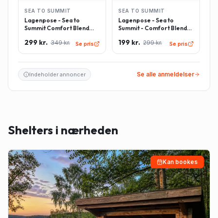
SEA TO SUMMIT
SEA TO SUMMIT
Lagenpose - Sea to
Lagenpose - Sea to
Summit Comfort Blend
Summit - Comfort Blend
Sleeping Bag Liner inkl.
Sleeping Bag Liner -
299 kr.
199 kr.
349 kr.
299 kr.
pudeindlæg -
Rektangulær - Lyseblå
Se pris
Se pris
Rektangulær - Lyseblå
Se alle anmeldelser
Indeholder annoncer
Shelters i nærheden
Kan bookes