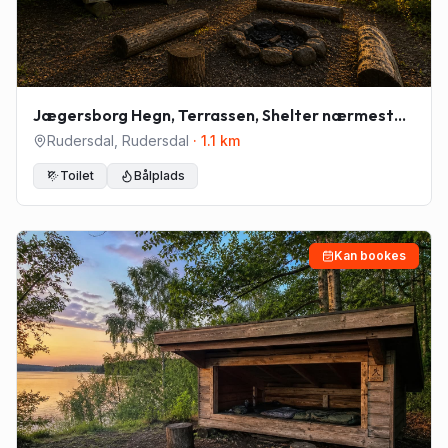
Jægersborg Hegn, Terrassen, Shelter nærmest
madpakkehuset
Rudersdal
,
Rudersdal
·
1.1
km
Toilet
Bålplads
Kan bookes