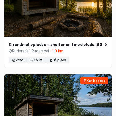
Strandmøllepladsen, shelter nr. 1 med plads til 5-6
Rudersdal
,
Rudersdal
·
1.0
km
Vand
Toilet
Bålplads
Kan bookes