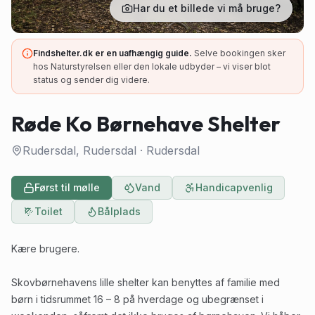
Har du et billede vi må bruge?
Findshelter.dk er en uafhængig guide.
Selve bookingen sker
hos Naturstyrelsen eller den lokale udbyder – vi viser blot
status og sender dig videre.
Røde Ko Børnehave Shelter
Rudersdal, Rudersdal
·
Rudersdal
Først til mølle
Vand
Handicapvenlig
Toilet
Bålplads
Kære brugere.
Skovbørnehavens lille shelter kan benyttes af familie med
børn i tidsrummet 16 – 8 på hverdage og ubegrænset i