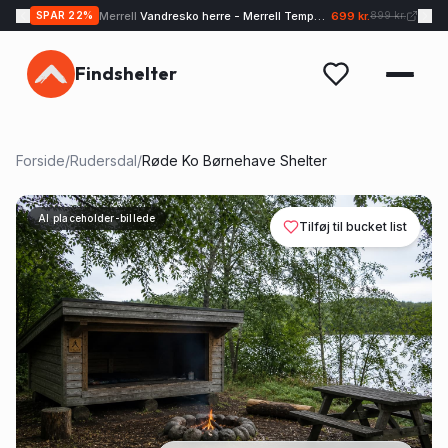
Merrell
Vandresko herre - Merrell Tempo EXP - Sand
699 kr.
SPAR
22
%
899 kr.
Findshelter
Forside
/
Rudersdal
/
Røde Ko Børnehave Shelter
AI placeholder-billede
Tilføj til bucket list