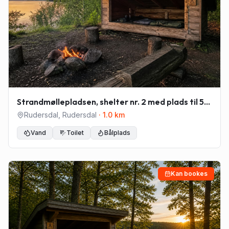
Strandmøllepladsen, shelter nr. 2 med plads til 5-
6
Rudersdal
,
Rudersdal
·
1.0
km
Vand
Toilet
Bålplads
Kan bookes