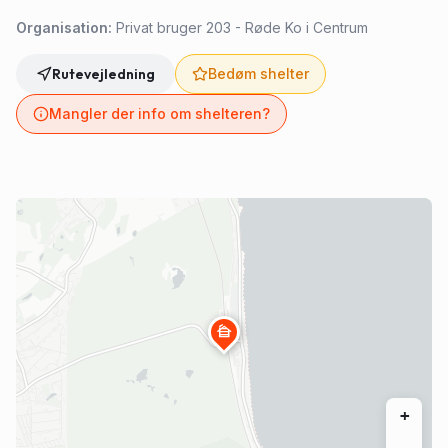
Organisation:
Privat bruger 203 - Røde Ko i Centrum
Rutevejledning
Bedøm shelter
Mangler der info om shelteren?
cabin
+