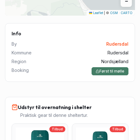
−
Leaflet
|
©
OSM
·
CARTO
Info
By
Rudersdal
Kommune
Rudersdal
Region
Nordsjælland
Booking
Først til mølle
Udstyr til overnatning i shelter
Praktisk gear til denne sheltertur.
Tilbud
Tilbud