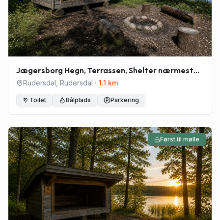
Jægersborg Hegn, Terrassen, Shelter nærmest
Bøllemosen
Rudersdal
,
Rudersdal
·
1.1
km
Toilet
Bålplads
Parkering
Først til mølle