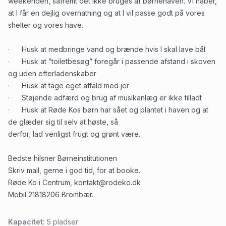
weekenden, såfremt det ikke bruges af børnehaven. Vi håber,
at I får en dejlig overnatning og at I vil passe godt på vores
shelter og vores have.
· Husk at medbringe vand og brænde hvis I skal lave bål
· Husk at ”toiletbesøg” foregår i passende afstand i skoven
og uden efterladenskaber
· Husk at tage eget affald med jer
· Støjende adfærd og brug af musikanlæg er ikke tilladt
· Husk at Røde Kos børn har sået og plantet i haven og at
de glæder sig til selv at høste, så
derfor; lad venligst frugt og grønt være.
Bedste hilsner Børneinstitutionen
Skriv mail, gerne i god tid, for at booke.
Røde Ko i Centrum, kontakt@rodeko.dk
Mobil 21818206 Brombær.
Kapacitet:
5
pladser