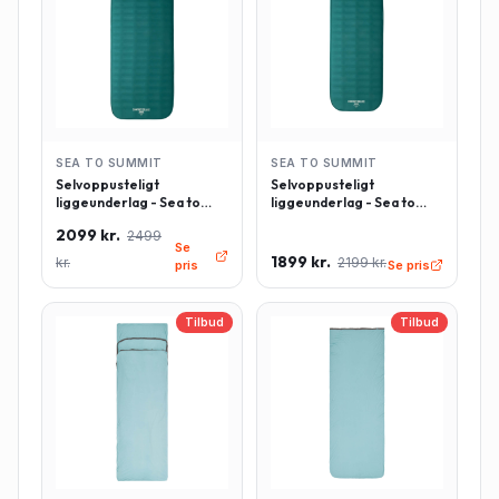
SEA TO SUMMIT
SEA TO SUMMIT
Selvoppusteligt
Selvoppusteligt
liggeunderlag - Sea to
liggeunderlag - Sea to
Summit Comfort Deluxe -
Summit Comfort Deluxe -
2099 kr.
2499
Rektangulær - Large -
Rektangulær - Regulær -
Se
Grøn
Grøn
1899 kr.
kr.
2199 kr.
pris
Se pris
Tilbud
Tilbud