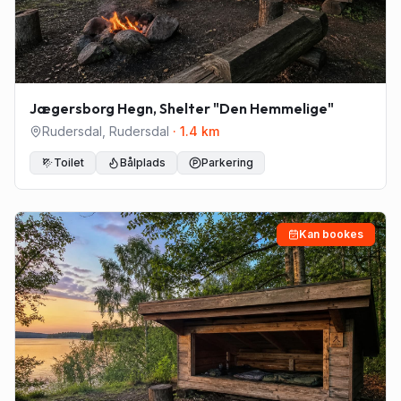
Jægersborg Hegn, Shelter "Den Hemmelige"
Rudersdal
,
Rudersdal
·
1.4
km
Toilet
Bålplads
Parkering
Kan bookes