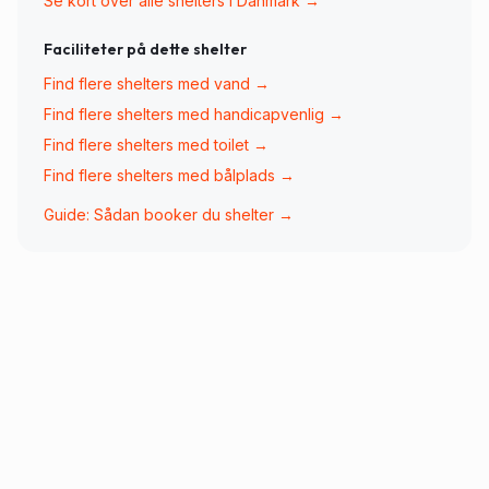
Se kort over alle shelters i Danmark →
Faciliteter på dette shelter
Find flere shelters med
vand
→
Find flere shelters med
handicapvenlig
→
Find flere shelters med
toilet
→
Find flere shelters med
bålplads
→
Guide: Sådan booker du shelter →