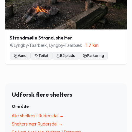
Strandmølle Strand, shelter
Lyngby-Taarbæk
,
Lyngby-Taarbæk
·
1.7
km
Vand
Toilet
Bålplads
Parkering
Udforsk flere shelters
Område
Alle shelters i
Rudersdal
→
Shelters nær
Rudersdal
→