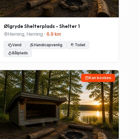
Ølgryde Shelterplads - Shelter 1
Herning
,
Herning
·
6.9
km
Vand
Handicapvenlig
Toilet
Bålplads
Kan bookes