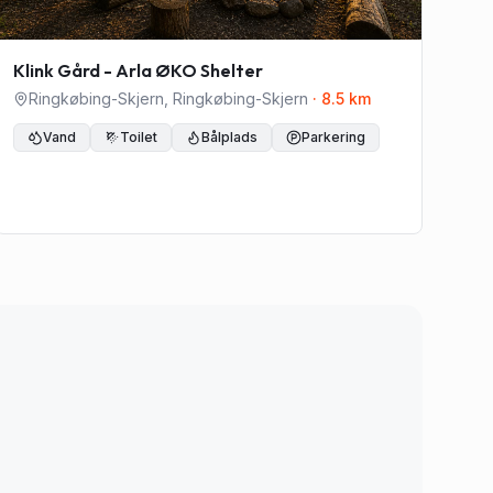
Klink Gård - Arla ØKO Shelter
Ringkøbing-Skjern
,
Ringkøbing-Skjern
·
8.5
km
Vand
Toilet
Bålplads
Parkering