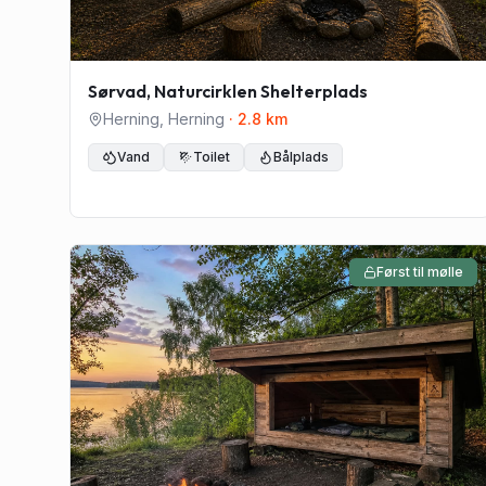
Sørvad, Naturcirklen Shelterplads
Herning
,
Herning
·
2.8
km
Vand
Toilet
Bålplads
Først til mølle