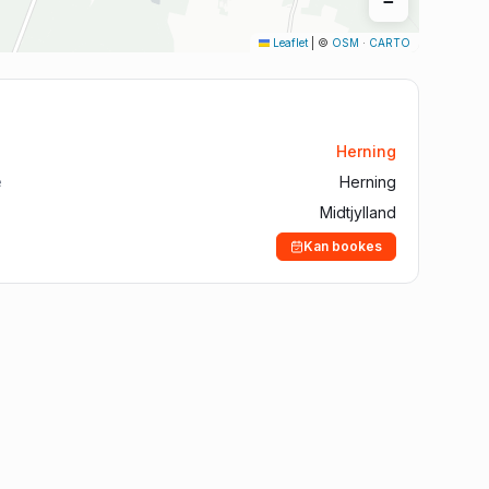
−
Aalborg
Leaflet
|
©
OSM
·
CARTO
Silkeborg
Roskilde
Horsens
Herning
Vejle
e
Herning
Midtjylland
Kan bookes