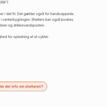
DRIFT.
eter i det fri. Det gælder også for handicappede.
e i centerbygningen. Shelters kan også bookes.
lpladsen og drikkevandsposten.
ed for opladning af el-cykler.
er der info om shelteren?