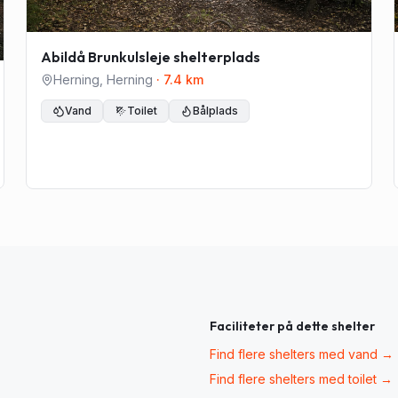
Abildå Brunkulsleje shelterplads
Herning
,
Herning
·
7.4
km
Vand
Toilet
Bålplads
Faciliteter på dette shelter
Find flere shelters med
vand
→
Find flere shelters med
toilet
→