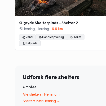
Ølgryde Shelterplads - Shelter 2
Herning
,
Herning
·
6.9
km
Vand
Handicapvenlig
Toilet
Bålplads
Udforsk flere shelters
Område
Alle shelters i
Herning
→
Shelters nær
Herning
→