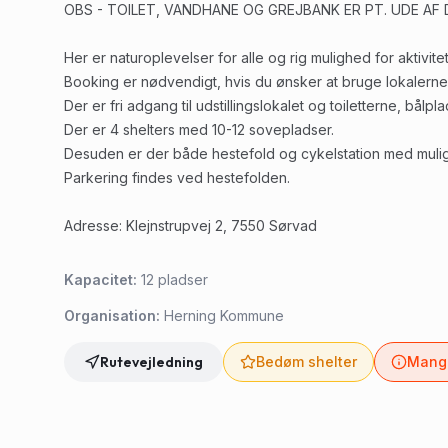
OBS - TOILET, VANDHANE OG GREJBANK ER PT. UDE AF 
Her er naturoplevelser for alle og rig mulighed for aktivit
Booking er nødvendigt, hvis du ønsker at bruge lokalern
Der er fri adgang til udstillingslokalet og toiletterne, bå
Der er 4 shelters med 10-12 sovepladser.
Desuden er der både hestefold og cykelstation med muligh
Parkering findes ved hestefolden.
Adresse: Klejnstrupvej 2, 7550 Sørvad
Kapacitet:
12
pladser
Organisation:
Herning Kommune
Rutevejledning
Bedøm shelter
Mangl