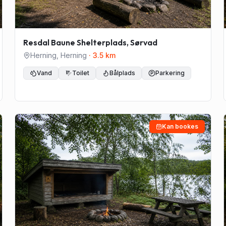
Resdal Baune Shelterplads, Sørvad
Herning
,
Herning
·
3.5
km
Vand
Toilet
Bålplads
Parkering
Kan bookes