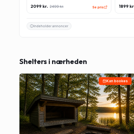
Large - Grøn
Regulær
2099 kr.
1899 kr
2499 kr.
Se pris
Indeholder annoncer
Shelters i nærheden
Kan bookes