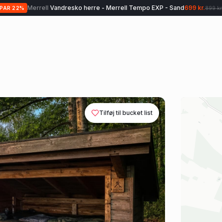
Merrell
Vandresko herre - Merrell Tempo EXP - Sand
699 kr.
SPAR
22
%
899 kr
Tilføj til bucket list