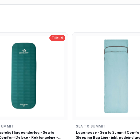
Tilbud
SUMMIT
SEA TO SUMMIT
steligt liggeunderlag - Sea to
Lagenpose - Sea to Summit Comfor
omfort Deluxe - Rektangulær -
Sleeping Bag Liner inkl. pudeindlæg