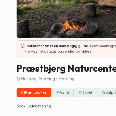
Findshelter.dk er en uafhængig guide.
Selve bookingen
– vi viser blot status og sender dig videre.
Præstbjerg Naturcent
Herning, Herning
·
Herning
Kan bookes
Vand
Toilet
Bålpl
Book: Selvbetjening