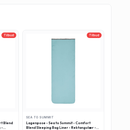
Tilbud
Tilbud
SEA TO SUMMIT
t Blend
Lagenpose - Sea to Summit - Comfort
 -
Blend Sleeping Bag Liner - Rektangulær -