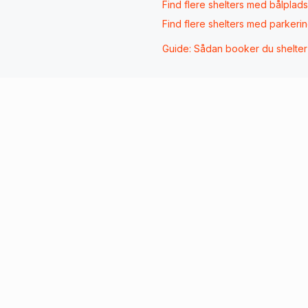
Find flere shelters med
bålplads
Find flere shelters med
parkeri
Guide: Sådan booker du shelte