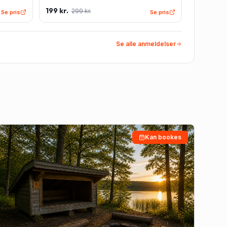
Lyseblå
199 kr.
299 kr.
Se pris
Se pris
Se alle anmeldelser
Kan bookes