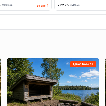
 - Grøn
Rektangulær - Lyseblå
.
299 kr.
2199 kr.
349 kr.
Se pris
Kan bookes