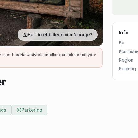
Info
Har du et billede vi må bruge?
By
Kommun
 sker hos Naturstyrelsen eller den lokale udbyder
Region
Booking
er
ads
Parkering