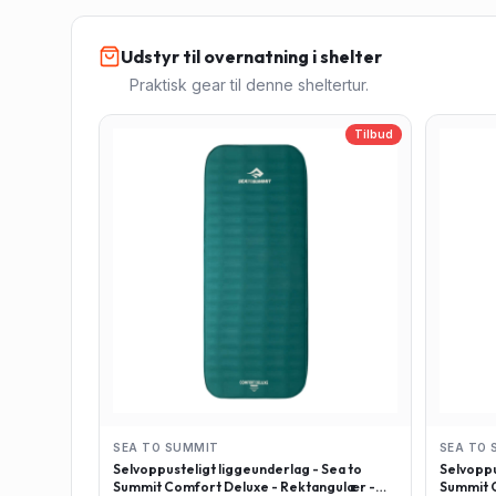
Udstyr til overnatning i shelter
Praktisk gear til denne sheltertur.
Tilbud
SEA TO SUMMIT
SEA TO 
Selvoppusteligt liggeunderlag - Sea to
Selvoppu
Summit Comfort Deluxe - Rektangulær -
Summit C