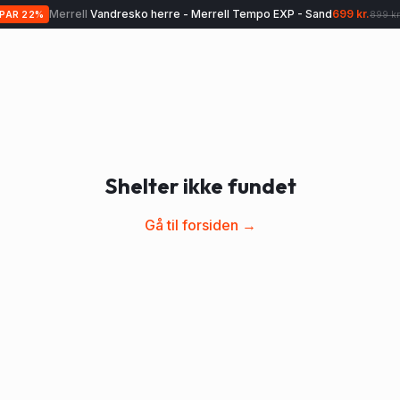
Merrell
Vandresko herre - Merrell Tempo EXP - Sand
699 kr.
SPAR
22
%
899 kr
Shelter ikke fundet
Gå til forsiden →