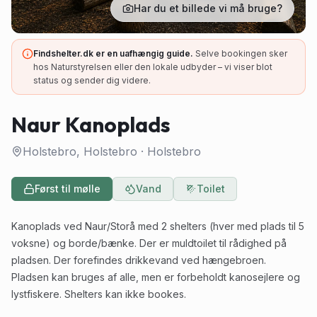
Har du et billede vi må bruge?
Findshelter.dk er en uafhængig guide.
Selve bookingen sker
hos Naturstyrelsen eller den lokale udbyder – vi viser blot
status og sender dig videre.
Naur Kanoplads
Holstebro, Holstebro
·
Holstebro
Først til mølle
Vand
Toilet
Kanoplads ved Naur/Storå med 2 shelters (hver med plads til 5
voksne) og borde/bænke. Der er muldtoilet til rådighed på
pladsen. Der forefindes drikkevand ved hængebroen.
Pladsen kan bruges af alle, men er forbeholdt kanosejlere og
lystfiskere. Shelters kan ikke bookes.