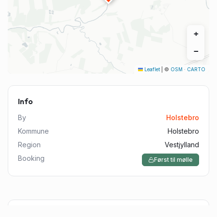
+
−
Leaflet
|
©
OSM
·
CARTO
Info
By
Holstebro
Kommune
Holstebro
Region
Vestjylland
Booking
Først til mølle
Udstyr til overnatning i shelter