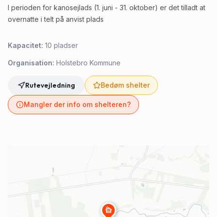
I perioden for kanosejlads (1. juni - 31. oktober) er det tilladt at
overnatte i telt på anvist plads
Kapacitet:
10
pladser
Organisation:
Holstebro Kommune
Rutevejledning
Bedøm shelter
Mangler der info om shelteren?
cabin