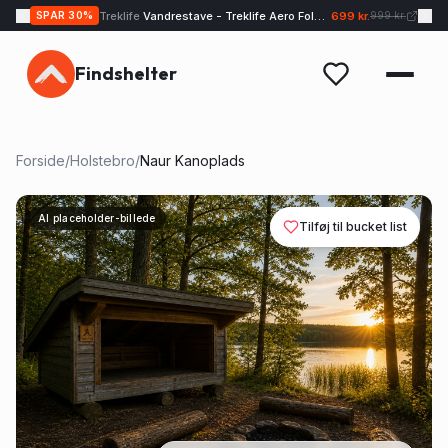
Treklife
Vandrestave - Treklife Aero Fold UL
699 kr.
SPAR
30
%
999 kr.
Findshelter
Forside
/
Holstebro
/
Naur Kanoplads
AI placeholder-billede
Tilføj til bucket list