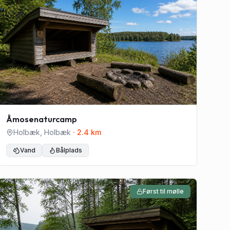
Åmosenaturcamp
Holbæk
,
Holbæk
·
2.4
km
Vand
Bålplads
Først til mølle