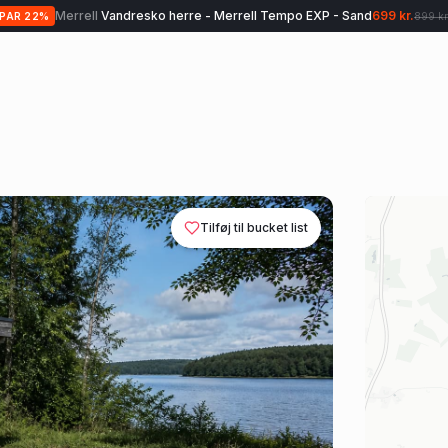
Treklife
Vandrestave - Treklife Aero Fold UL
699 kr.
SPAR
30
%
999 kr.
Tilføj til bucket list