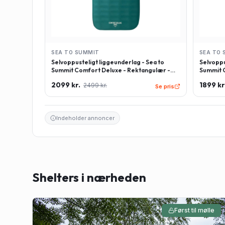
SEA TO SUMMIT
SEA TO 
Selvoppusteligt liggeunderlag - Sea to
Selvoppu
Summit Comfort Deluxe - Rektangulær -
Summit C
Large - Grøn
Regulær
2099 kr.
1899 kr
2499 kr.
Se pris
Indeholder annoncer
Shelters i nærheden
Først til mølle