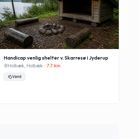
Handicap venlig shelter v. Skarresø i Jyderup
Holbæk
,
Holbæk
·
7.7
km
Vand