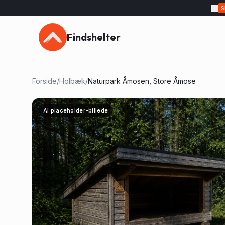
Findshelter
Forside
/
Holbæk
/
Naturpark Åmosen, Store Åmose
AI placeholder-billede