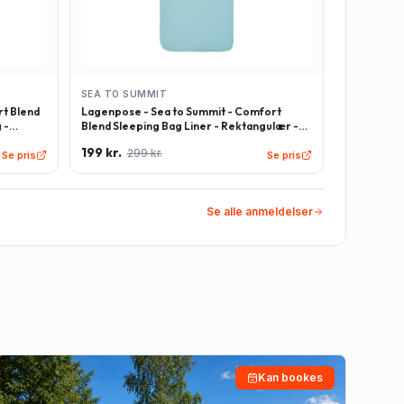
SEA TO SUMMIT
t Blend
Lagenpose - Sea to Summit - Comfort
 -
Blend Sleeping Bag Liner - Rektangulær -
Lyseblå
199 kr.
299 kr.
Se pris
Se pris
Se alle anmeldelser
Kan bookes