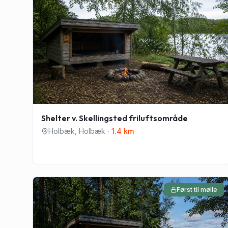
Shelter v. Skellingsted friluftsområde
Holbæk
,
Holbæk
·
1.4
km
Først til mølle