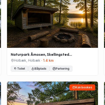
Naturpark Åmosen, Skellingsted
friluftsområde
Holbæk
,
Holbæk
·
1.4
km
Toilet
Bålplads
Parkering
Kan bookes