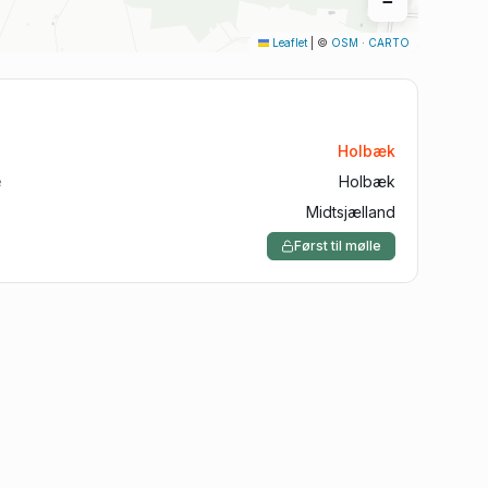
−
Aalborg
Leaflet
|
©
OSM
·
CARTO
Silkeborg
Roskilde
Horsens
Holbæk
Vejle
e
Holbæk
Midtsjælland
Først til mølle