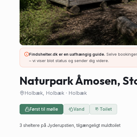
Findshelter.dk er en uafhængig guide.
Selve bookingen
– vi viser blot status og sender dig videre.
Naturpark Åmosen, St
Holbæk, Holbæk
·
Holbæk
Først til mølle
Vand
Toilet
3 sheltere på Jyderupstien, tilgængeligt muldtoilet