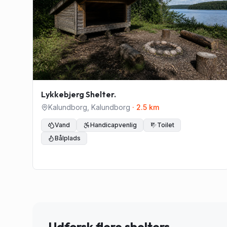
Lykkebjerg Shelter.
Kalundborg
,
Kalundborg
·
2.5
km
Vand
Handicapvenlig
Toilet
Bålplads
Udforsk flere shelters