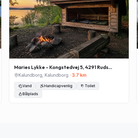
Maries Lykke - Kongstedvej 5, 4291 Ruds
Vedby
Kalundborg
,
Kalundborg
·
3.7
km
Vand
Handicapvenlig
Toilet
Bålplads