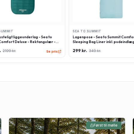
SUMMIT
SEA TO SUMMIT
steligt liggeunderlag - Sea to
Lagenpose - Sea to Summit Comfor
omfort Deluxe - Rektangulær -
Sleeping Bag Liner inkl. pudeindlæg
 - Grøn
Rektangulær - Lyseblå
.
299 kr.
2199 kr.
349 kr.
Se pris
Først til mølle