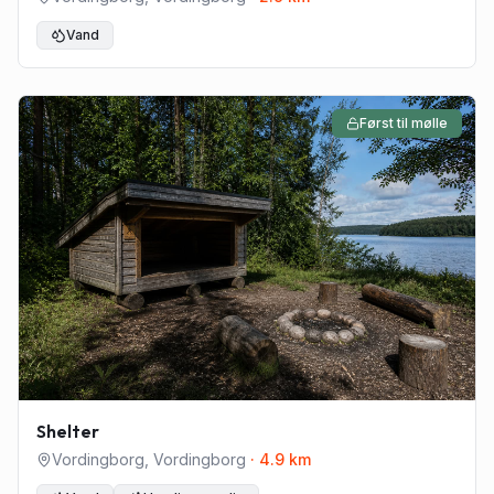
Vand
Først til mølle
Shelter
Vordingborg
,
Vordingborg
·
4.9
km