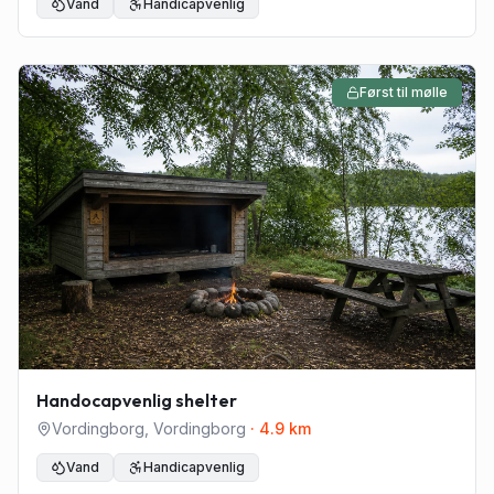
Vand
Handicapvenlig
Først til mølle
Handocapvenlig shelter
Vordingborg
,
Vordingborg
·
4.9
km
Vand
Handicapvenlig