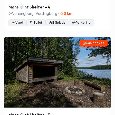
Møns Klint Shelter - 4
Vordingborg
,
Vordingborg
·
0.0
km
Vand
Toilet
Bålplads
Parkering
Kan bookes
Møns Klint Shelter - 3