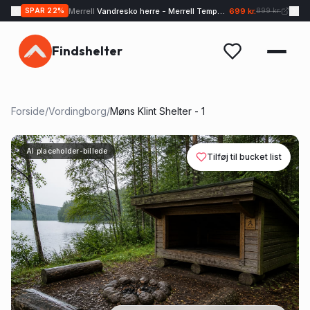
Merrell
Vandresko herre - Merrell Tempo EXP - Sand
699 kr.
SPAR
22
%
899 kr.
Findshelter
Forside
/
Vordingborg
/
Møns Klint Shelter - 1
AI placeholder-billede
Tilføj til bucket list