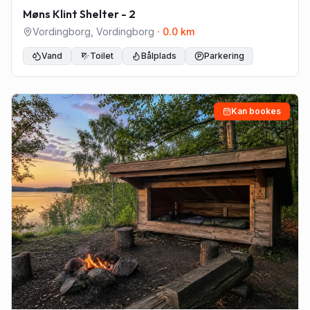
Møns Klint Shelter - 2
Vordingborg
,
Vordingborg
·
0.0
km
Vand
Toilet
Bålplads
Parkering
Kan bookes