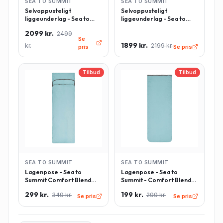
SEA TO SUMMIT
SEA TO SUMMIT
Selvoppusteligt
Selvoppusteligt
liggeunderlag - Sea to
liggeunderlag - Sea to
Summit Comfort Deluxe -
Summit Comfort Deluxe -
2099 kr.
2499
Rektangulær - Large -
Rektangulær - Regulær -
Se
Grøn
Grøn
1899 kr.
kr.
2199 kr.
pris
Se pris
Tilbud
Tilbud
SEA TO SUMMIT
SEA TO SUMMIT
Lagenpose - Sea to
Lagenpose - Sea to
Summit Comfort Blend
Summit - Comfort Blend
Sleeping Bag Liner inkl.
Sleeping Bag Liner -
299 kr.
199 kr.
349 kr.
299 kr.
pudeindlæg -
Rektangulær - Lyseblå
Se pris
Se pris
Rektangulær - Lyseblå