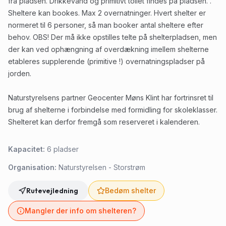
fra pladsen. Drikkevand og primitivt toilet findes på pladsen. .
Sheltere kan bookes. Max 2 overnatninger. Hvert shelter er
normeret til 6 personer, så man booker antal sheltere efter
behov. OBS! Der må ikke opstilles telte på shelterpladsen, men
der kan ved ophængning af overdækning imellem shelterne
etableres supplerende (primitive !) overnatningspladser på
jorden.
Naturstyrelsens partner Geocenter Møns Klint har fortrinsret til
brug af shelterne i forbindelse med formidling for skoleklasser.
Shelteret kan derfor fremgå som reserveret i kalenderen.
Kapacitet:
6
pladser
Organisation:
Naturstyrelsen - Storstrøm
Rutevejledning
Bedøm shelter
Mangler der info om shelteren?