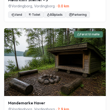
Vordingborg
,
Vordingborg
·
0.0
km
Vand
Toilet
Bålplads
Parkering
Først til mølle
Mandemarke Haver
Vordingborg
,
Vordingborg
·
2.9
km