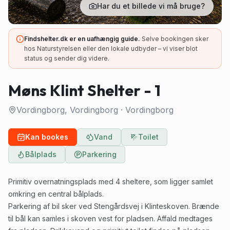
Har du et billede vi må bruge?
Findshelter.dk er en uafhængig guide.
Selve bookingen sker
hos Naturstyrelsen eller den lokale udbyder – vi viser blot
status og sender dig videre.
Møns Klint Shelter - 1
Vordingborg, Vordingborg
·
Vordingborg
Kan bookes
Vand
Toilet
Bålplads
Parkering
Primitiv overnatningsplads med 4 sheltere, som ligger samlet
omkring en central bålplads.
Parkering af bil sker ved Stengårdsvej i Klinteskoven. Brænde
til bål kan samles i skoven vest for pladsen. Affald medtages