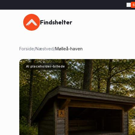
Findshelter
Forside
/
Næstved
/
Mølleå-haven
AI placeholder-billede