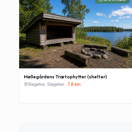
Møllegårdens Trætophytter (shelter)
Slagelse
,
Slagelse
·
7.8
km