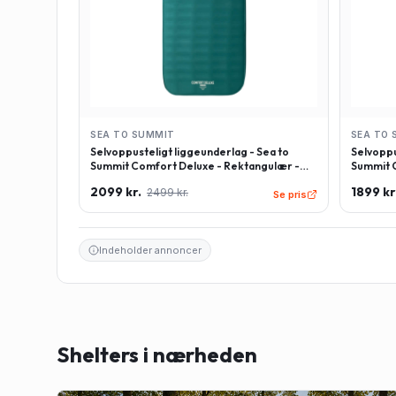
SEA TO SUMMIT
SEA TO 
Selvoppusteligt liggeunderlag - Sea to
Selvoppu
Summit Comfort Deluxe - Rektangulær -
Summit C
Large - Grøn
Regulær
2099 kr.
1899 kr
2499 kr.
Se pris
Indeholder annoncer
Shelters i nærheden