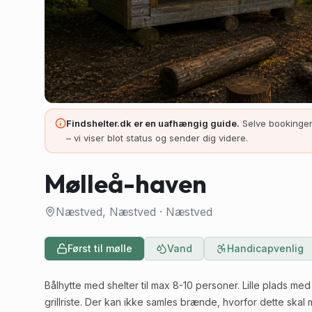
Findshelter.dk er en uafhængig guide.
Selve bookingen
– vi viser blot status og sender dig videre.
Mølleå-haven
Næstved, Næstved
·
Næstved
Først til mølle
Vand
Handicapvenlig
Bålhytte med shelter til max 8-10 personer. Lille plads
grillriste. Der kan ikke samles brænde, hvorfor dette skal