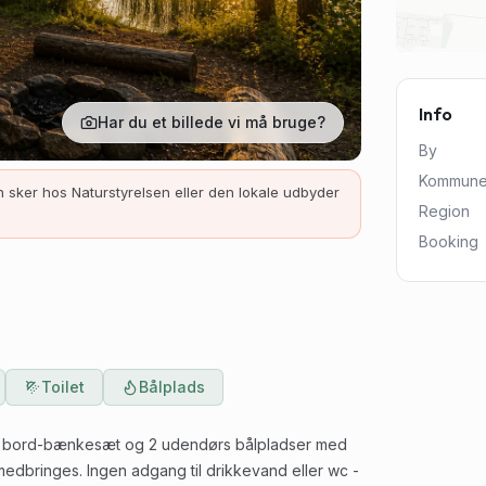
Info
Har du et billede vi må bruge?
By
Kommun
 sker hos Naturstyrelsen eller den lokale udbyder
Region
Booking
Toilet
Bålplads
 med bord-bænkesæt og 2 udendørs bålpladser med
 medbringes. Ingen adgang til drikkevand eller wc -