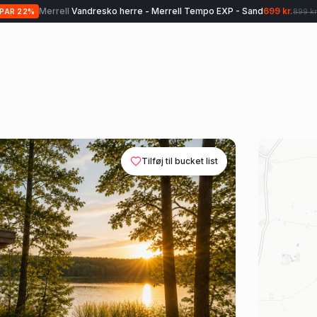
Merrell
Vandresko herre - Merrell Tempo EXP - Sand
699 kr.
SPAR
22
%
899 kr
Tilføj til bucket list