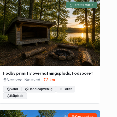
Først til mølle
Fodby primitiv overnatningsplads, Fodsporet
Næstved
,
Næstved
·
7.3
km
Vand
Handicapvenlig
Toilet
Bålplads
Kan bookes