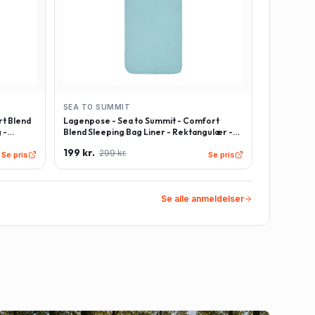
SEA TO SUMMIT
t Blend
Lagenpose - Sea to Summit - Comfort
 -
Blend Sleeping Bag Liner - Rektangulær -
Lyseblå
199 kr.
299 kr.
Se pris
Se pris
Se alle anmeldelser