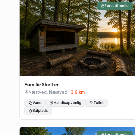
Først til mølle
Familie Shelter
Næstved
,
Næstved
·
3.9
km
Vand
Handicapvenlig
Toilet
Bålplads
Først til mølle