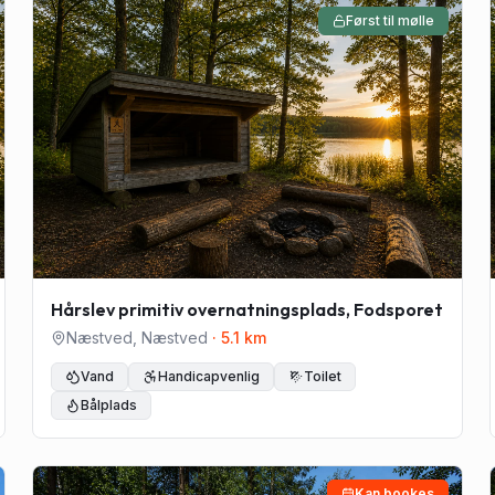
Først til mølle
Hårslev primitiv overnatningsplads, Fodsporet
Næstved
,
Næstved
·
5.1
km
Vand
Handicapvenlig
Toilet
Bålplads
Kan bookes