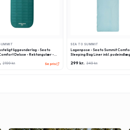
SUMMIT
SEA TO SUMMIT
steligt liggeunderlag - Sea to
Lagenpose - Sea to Summit Comfor
omfort Deluxe - Rektangulær -
Sleeping Bag Liner inkl. pudeindlæg
 - Grøn
Rektangulær - Lyseblå
.
299 kr.
2199 kr.
349 kr.
Se pris