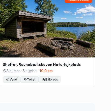
Shelter, Ravnebækskoven Naturlejrplads
Slagelse
,
Slagelse
·
10.0
km
Vand
Toilet
Bålplads