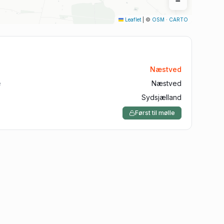
−
Aalborg
Leaflet
|
©
OSM
·
CARTO
Silkeborg
Roskilde
Horsens
Næstved
Vejle
e
Næstved
Sydsjælland
Først til mølle