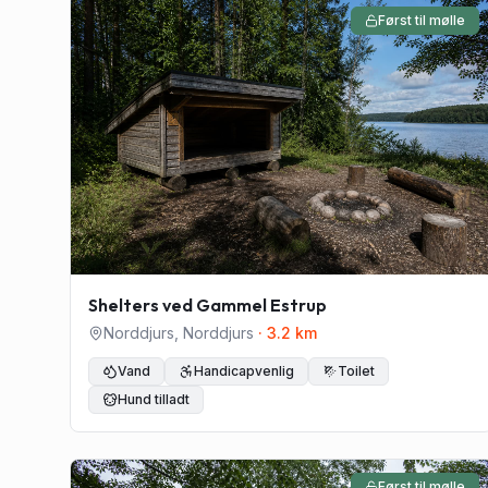
Først til mølle
Shelters ved Gammel Estrup
Norddjurs
,
Norddjurs
·
3.2
km
Vand
Handicapvenlig
Toilet
Hund tilladt
Først til mølle