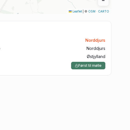
−
Aalborg
Leaflet
|
©
OSM
·
CARTO
Silkeborg
Roskilde
Horsens
Norddjurs
Vejle
e
Norddjurs
Østjylland
Først til mølle