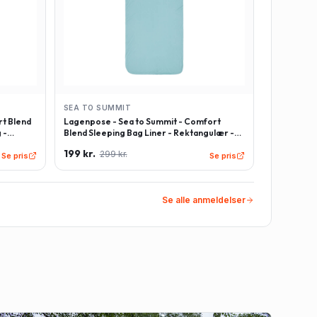
SEA TO SUMMIT
t Blend
Lagenpose - Sea to Summit - Comfort
 -
Blend Sleeping Bag Liner - Rektangulær -
Lyseblå
199 kr.
299 kr.
Se pris
Se pris
Se alle anmeldelser