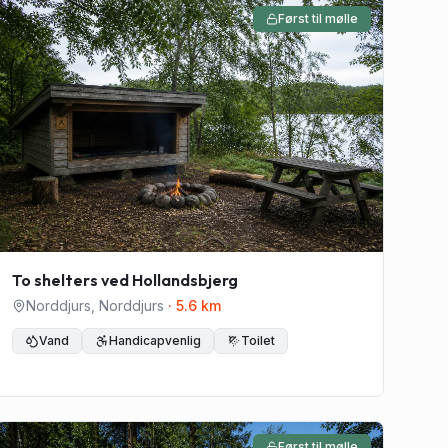
Først til mølle
To shelters ved Hollandsbjerg
Norddjurs
,
Norddjurs
·
5.6
km
Vand
Handicapvenlig
Toilet
Først til mølle