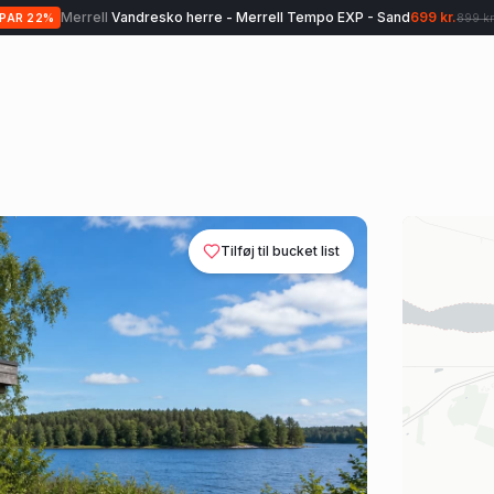
Treklife
Vandrestave - Treklife Aero Fold UL
699 kr.
SPAR
30
%
999 kr.
Tilføj til bucket list