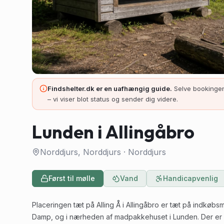
Findshelter.dk er en uafhængig guide.
Selve bookingen
– vi viser blot status og sender dig videre.
Lunden i Allingåbro
Norddjurs, Norddjurs
·
Norddjurs
Først til mølle
Vand
Handicapvenlig
Placeringen tæt på Alling Å i Allingåbro er tæt på indkøbs
Damp, og i nærheden af madpakkehuset i Lunden. Der er en