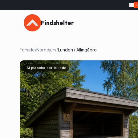
Findshelter
Forside
/
Norddjurs
/
Lunden i Allingåbro
AI placeholder-billede