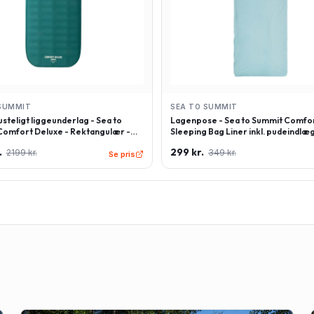
SUMMIT
SEA TO SUMMIT
steligt liggeunderlag - Sea to
Lagenpose - Sea to Summit Comfor
omfort Deluxe - Rektangulær -
Sleeping Bag Liner inkl. pudeindlæg
 - Grøn
Rektangulær - Lyseblå
.
299 kr.
2199 kr.
349 kr.
Se pris