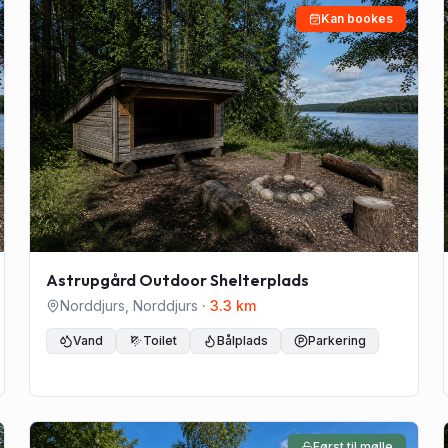
Kan bookes
Astrupgård Outdoor Shelterplads
Norddjurs
,
Norddjurs
·
3.3
km
Vand
Toilet
Bålplads
Parkering
Først til mølle