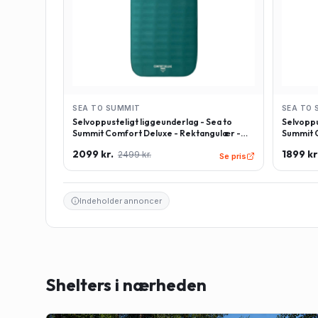
SEA TO SUMMIT
SEA TO 
Selvoppusteligt liggeunderlag - Sea to
Selvoppu
Summit Comfort Deluxe - Rektangulær -
Summit C
Large - Grøn
Regulær
2099 kr.
1899 kr
2499 kr.
Se pris
Indeholder annoncer
Shelters i nærheden