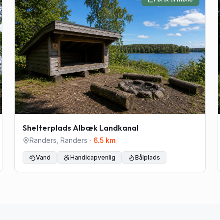
Shelterplads Albæk Landkanal
Randers
,
Randers
·
6.5
km
Vand
Handicapvenlig
Bålplads