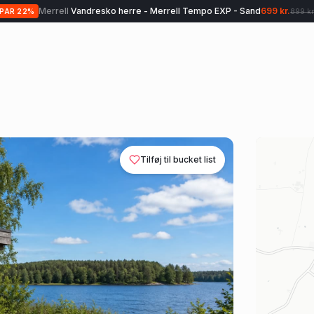
Merrell
Vandresko herre - Merrell Tempo EXP - Sand
699 kr.
SPAR
22
%
899 kr
Tilføj til bucket list