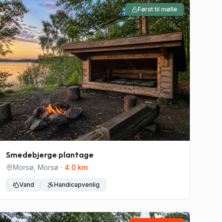
Først til mølle
Smedebjerge plantage
Morsø
,
Morsø
·
4.0
km
Vand
Handicapvenlig