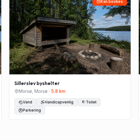
Kan bookes
Sillerslev byshelter
Morsø
,
Morsø
·
5.8
km
Vand
Handicapvenlig
Toilet
Parkering