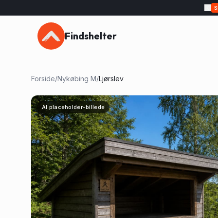
Findshelter
Forside
/
Nykøbing M
/
Ljørslev
AI placeholder-billede