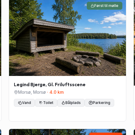
Først til mølle
Legind Bjerge, Gl. Friluftsscene
Morsø
,
Morsø
·
4.0
km
Vand
Toilet
Bålplads
Parkering