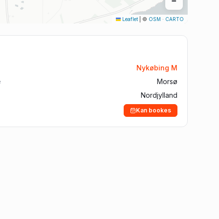
−
Aalborg
Leaflet
|
©
OSM
·
CARTO
Silkeborg
Roskilde
Horsens
Nykøbing M
Vejle
e
Morsø
Nordjylland
Kan bookes