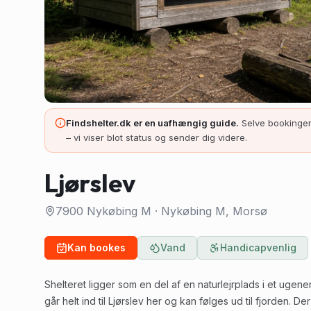
Findshelter.dk er en uafhængig guide.
Selve bookingen
– vi viser blot status og sender dig videre.
Ljørslev
7900 Nykøbing M
·
Nykøbing M
, Morsø
Kan bookes
Vand
Handicapvenlig
Shelteret ligger som en del af en naturlejrplads i et uge
går helt ind til Ljørslev her og kan følges ud til fjorden. Der