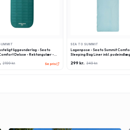
SUMMIT
SEA TO SUMMIT
steligt liggeunderlag - Sea to
Lagenpose - Sea to Summit Comfor
omfort Deluxe - Rektangulær -
Sleeping Bag Liner inkl. pudeindlæg
 - Grøn
Rektangulær - Lyseblå
.
299 kr.
2199 kr.
349 kr.
Se pris