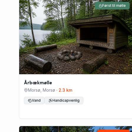
Først til mølle
Årbækmølle
Morsø
,
Morsø
·
2.3
km
Vand
Handicapvenlig