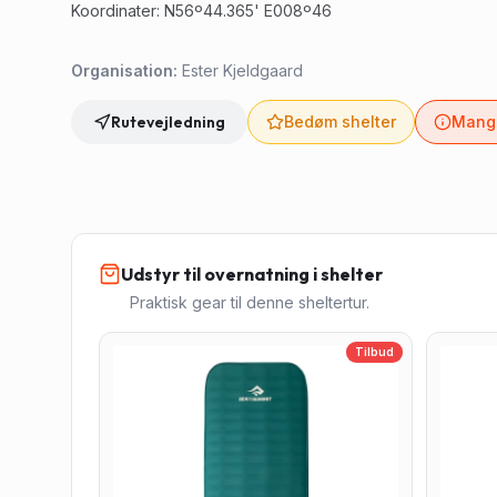
Koordinater: N56º44.365' E008º46
Organisation:
Ester Kjeldgaard
Rutevejledning
Bedøm shelter
Mangl
Udstyr til overnatning i shelter
Praktisk gear til denne sheltertur.
Tilbud