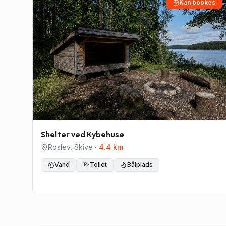
Kan bookes
Shelter ved Kybehuse
Roslev
,
Skive
·
4.4
km
Vand
Toilet
Bålplads