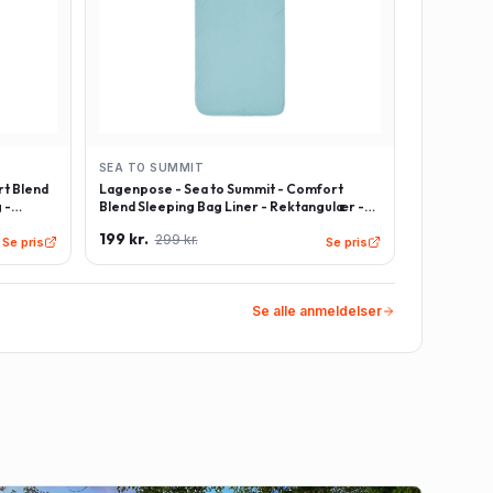
SEA TO SUMMIT
t Blend
Lagenpose - Sea to Summit - Comfort
 -
Blend Sleeping Bag Liner - Rektangulær -
Lyseblå
199 kr.
299 kr.
Se pris
Se pris
Se alle anmeldelser