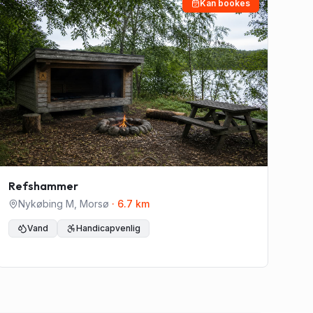
Kan bookes
Refshammer
Nykøbing M
,
Morsø
·
6.7
km
Vand
Handicapvenlig