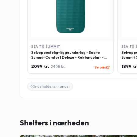
SEA TO SUMMIT
SEA TO 
Selvoppusteligt liggeunderlag - Sea to
Selvoppu
Summit Comfort Deluxe - Rektangulær -
Summit C
Large - Grøn
Regulær
2099 kr.
1899 kr
2499 kr.
Se pris
Indeholder annoncer
Shelters i nærheden