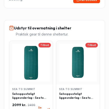
Udstyr til overnatning i shelter
Praktisk gear til denne sheltertur.
Tilbud
Tilbud
SEA TO SUMMIT
SEA TO SUMMIT
Selvoppusteligt
Selvoppusteligt
liggeunderlag - Sea to
liggeunderlag - Sea to
Summit Comfort Deluxe -
Summit Comfort Deluxe -
2099 kr.
2499
Rektangulær - Large -
Rektangulær - Regulær -
Se