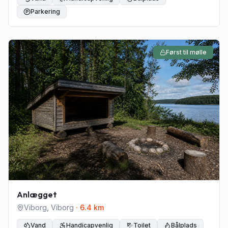
Parkering
Først til mølle
Anlægget
Viborg
,
Viborg
·
6.4
km
Vand
Handicapvenlig
Toilet
Bålplads