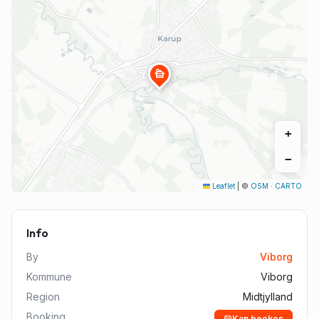
cabin
+
−
Leaflet
|
©
OSM
·
CARTO
Info
By
Viborg
Kommune
Viborg
Region
Midtjylland
Booking
Kan bookes