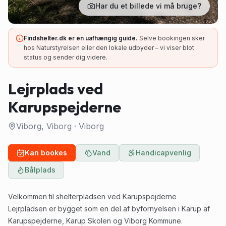
Har du et billede vi må bruge?
Findshelter.dk er en uafhængig guide.
Selve bookingen sker
hos Naturstyrelsen eller den lokale udbyder – vi viser blot
status og sender dig videre.
Lejrplads ved
Karupspejderne
Viborg, Viborg
·
Viborg
Kan bookes
Vand
Handicapvenlig
Bålplads
Velkommen til shelterpladsen ved Karupspejderne
Lejrpladsen er bygget som en del af byfornyelsen i Karup af
Karupspejderne, Karup Skolen og Viborg Kommune.