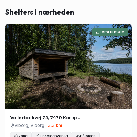
Shelters i nærheden
Først til mølle
Vallerbækvej 75, 7470 Karup J
Viborg
,
Viborg
·
3.3
km
Vand
Handicapvenlig
Bålplads