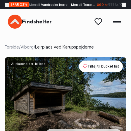
Merrell
Vandresko herre - Merrell Tempo EXP - Sand
699 kr.
SPAR
22
%
899 kr.
Findshelter
Forside
/
Viborg
/
Lejrplads ved Karupspejderne
AI placeholder-billede
Tilføj til bucket list