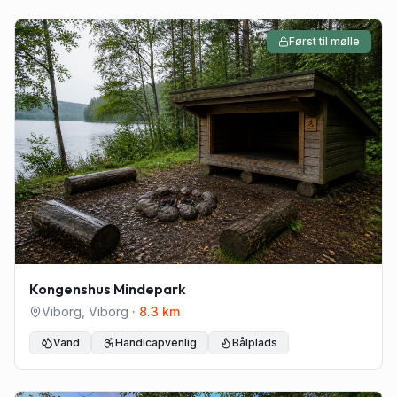
Først til mølle
Kongenshus Mindepark
Viborg
,
Viborg
·
8.3
km
Vand
Handicapvenlig
Bålplads