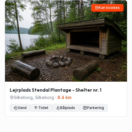
Kan bookes
Lejrplads Stendal Plantage - Shelter nr. 1
Silkeborg
,
Silkeborg
·
8.4
km
Vand
Toilet
Bålplads
Parkering