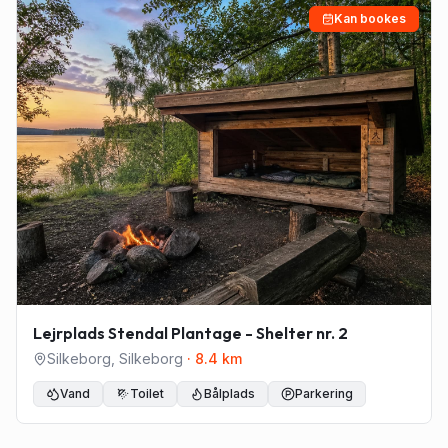
Kan bookes
Lejrplads Stendal Plantage - Shelter nr. 2
Silkeborg
,
Silkeborg
·
8.4
km
Vand
Toilet
Bålplads
Parkering