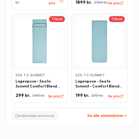
Grøn
Grøn
1899 kr.
kr.
2199 kr.
pris
Se pris
Tilbud
Tilbud
SEA TO SUMMIT
SEA TO SUMMIT
Lagenpose - Sea to
Lagenpose - Sea to
Summit Comfort Blend
Summit - Comfort Blend
Sleeping Bag Liner inkl.
Sleeping Bag Liner -
299 kr.
199 kr.
349 kr.
299 kr.
pudeindlæg -
Rektangulær - Lyseblå
Se pris
Se pris
Rektangulær - Lyseblå
Se alle anmeldelser
Indeholder annoncer