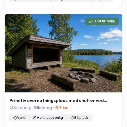
Først til mølle
Primitiv overnatningsplads med shelter ved
Urhanevej i Kompedal Plantage
Silkeborg
,
Silkeborg
·
6.7
km
Vand
Handicapvenlig
Bålplads