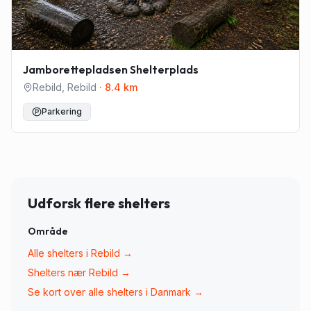
Jamborettepladsen Shelterplads
Rebild
,
Rebild
·
8.4
km
Parkering
Udforsk flere shelters
Område
Alle shelters i
Rebild
→
Shelters nær
Rebild
→
Se kort over alle shelters i Danmark →