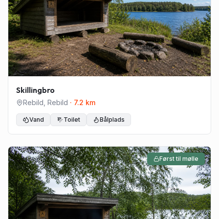
Skillingbro
Rebild
,
Rebild
·
7.2
km
Vand
Toilet
Bålplads
Først til mølle