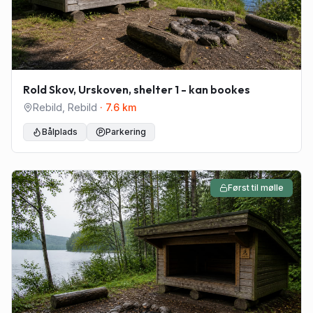
Rold Skov, Urskoven, shelter 1 - kan bookes
Rebild
,
Rebild
·
7.6
km
Bålplads
Parkering
Først til mølle