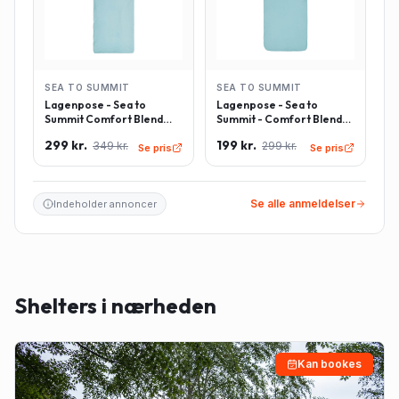
SEA TO SUMMIT
SEA TO SUMMIT
Lagenpose - Sea to
Lagenpose - Sea to
Summit Comfort Blend
Summit - Comfort Blend
Sleeping Bag Liner inkl.
Sleeping Bag Liner -
299 kr.
199 kr.
349 kr.
299 kr.
pudeindlæg -
Rektangulær - Lyseblå
Se pris
Se pris
Rektangulær - Lyseblå
Se alle anmeldelser
Indeholder annoncer
Shelters i nærheden
Kan bookes