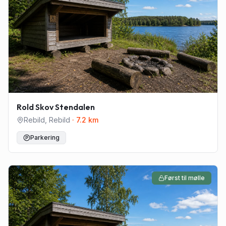
Rold Skov Stendalen
Rebild
,
Rebild
·
7.2
km
Parkering
Først til mølle