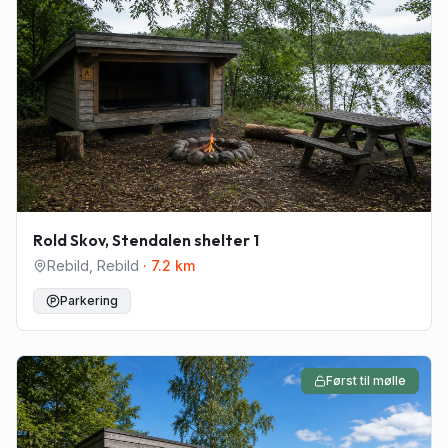
Rold Skov, Stendalen shelter 1
Rebild
,
Rebild
·
7.2
km
Parkering
Først til mølle