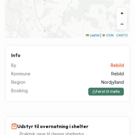
+
−
Leaflet
|
©
OSM
·
CARTO
Info
By
Rebild
Kommune
Rebild
Region
Nordjylland
Booking
Først til mølle
Udstyr til overnatning i shelter
Praktisk gear til denne sheltertur.