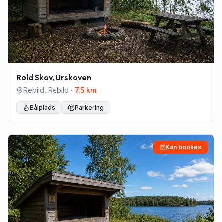
Rold Skov, Urskoven
Rebild
,
Rebild
·
7.5
km
Bålplads
Parkering
Kan bookes