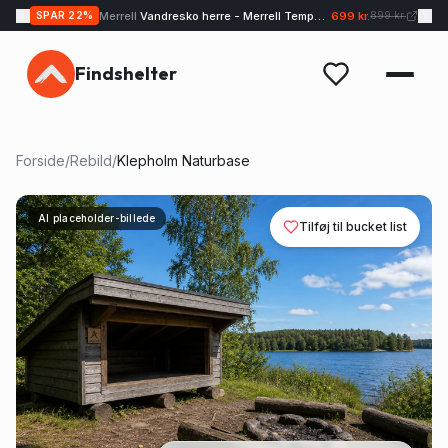
Merrell
Vandresko herre - Merrell Tempo EXP - Sand
699 kr.
SPAR
22
%
899 kr.
Findshelter
Forside
/
Rebild
/
Klepholm Naturbase
AI placeholder-billede
Tilføj til bucket list