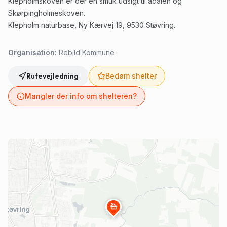
Klepholmskoven er der en smuk udsigt til ådalen og
Skørpingholmeskoven.
Klepholm naturbase, Ny Kærvej 19, 9530 Støvring.
Organisation:
Rebild Kommune
Rutevejledning
Bedøm shelter
Mangler der info om shelteren?
cabin