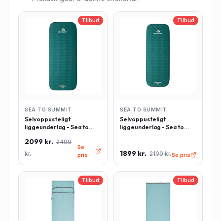
Tilbud
Tilbud
SEA TO SUMMIT
SEA TO SUMMIT
Selvoppusteligt
Selvoppusteligt
liggeunderlag - Sea to
liggeunderlag - Sea to
Summit Comfort Deluxe -
Summit Comfort Deluxe -
2099 kr.
2499
Rektangulær - Large -
Rektangulær - Regulær -
Se
Grøn
Grøn
1899 kr.
kr.
2199 kr.
pris
Se pris
Tilbud
Tilbud