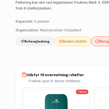
Parkering kan ske ved legepladsen Poulines Mark 4, 6990 U
fods til shelterpladsen.
Kapacitet:
6
pladser
Organisation:
Naturstyrelsen Vestjylland
Rutevejledning
Bedøm shelter
Mangl
Udstyr til overnatning i shelter
Praktisk gear til denne sheltertur.
Tilbud