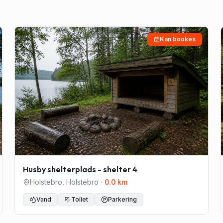
Kan bookes
Husby shelterplads - shelter 4
Holstebro
,
Holstebro
·
0.0
km
Vand
Toilet
Parkering