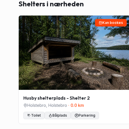
Shelters i nærheden
Kan bookes
Husby shelterplads - Shelter 2
Holstebro
,
Holstebro
·
0.0
km
Toilet
Bålplads
Parkering