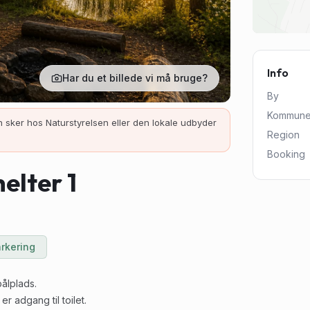
Info
Har du et billede vi må bruge?
By
Kommun
 sker hos Naturstyrelsen eller den lokale udbyder
Region
Booking
elter 1
rkering
ålplads.
r adgang til toilet.