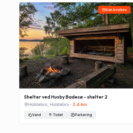
Kan bookes
Shelter ved Husby Badesø - shelter 2
Holstebro
,
Holstebro
·
2.4
km
Vand
Toilet
Parkering