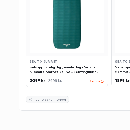
SEA TO SUMMIT
SEA TO 
Selvoppusteligt liggeunderlag - Sea to
Selvoppu
Summit Comfort Deluxe - Rektangulær -
Summit C
Large - Grøn
Regulær
2099 kr.
1899 kr
2499 kr.
Se pris
Indeholder annoncer