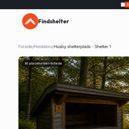
Findshelter
Forside
/
Holstebro
/
Husby shelterplads - Shelter 1
AI placeholder-billede