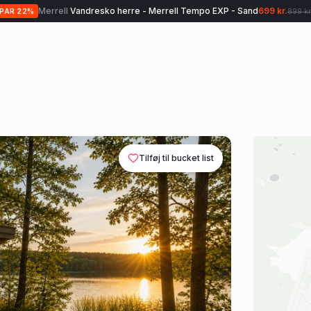
Merrell
Vandresko herre - Merrell Tempo EXP - Sand
699 kr.
SPAR
22
%
899 kr
Tilføj til bucket list