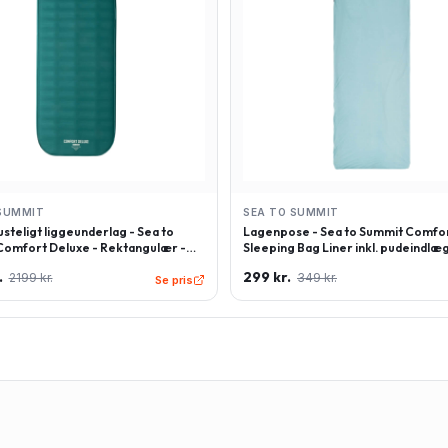
SUMMIT
SEA TO SUMMIT
steligt liggeunderlag - Sea to
Lagenpose - Sea to Summit Comfor
omfort Deluxe - Rektangulær -
Sleeping Bag Liner inkl. pudeindlæg
 - Grøn
Rektangulær - Lyseblå
.
299 kr.
2199 kr.
349 kr.
Se pris