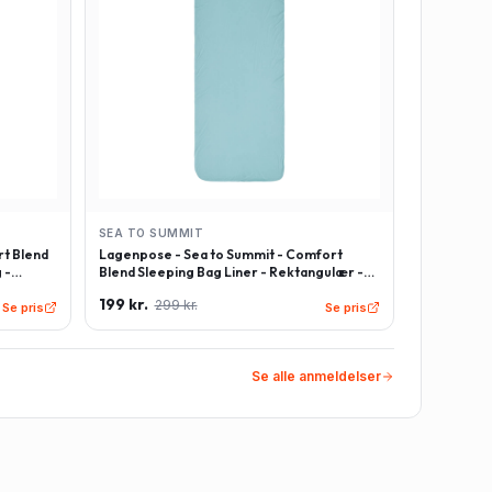
SEA TO SUMMIT
t Blend
Lagenpose - Sea to Summit - Comfort
 -
Blend Sleeping Bag Liner - Rektangulær -
Lyseblå
199 kr.
299 kr.
Se pris
Se pris
Se alle anmeldelser