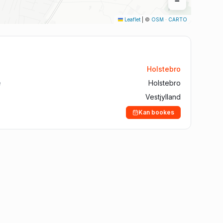
−
Aalborg
Leaflet
|
©
OSM
·
CARTO
Silkeborg
Roskilde
Horsens
Holstebro
Vejle
e
Holstebro
Vestjylland
Kan bookes