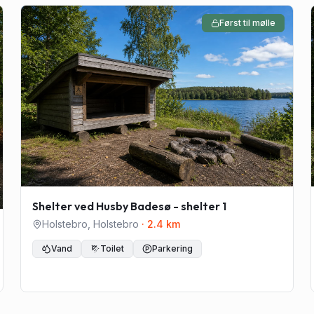
Først til mølle
Shelter ved Husby Badesø - shelter 1
Holstebro
,
Holstebro
·
2.4
km
Vand
Toilet
Parkering