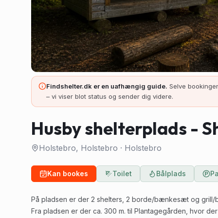
Findshelter.dk er en uafhængig guide.
Selve bookingen
– vi viser blot status og sender dig videre.
Husby shelterplads - Sh
Holstebro, Holstebro
·
Holstebro
Kan bookes
Toilet
Bålplads
Pa
På pladsen er der 2 shelters, 2 borde/bænkesæt og grill/b
Fra pladsen er der ca. 300 m. til Plantagegården, hvor der e