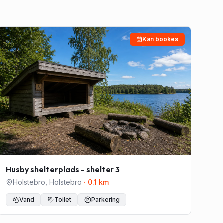
Kan bookes
Husby shelterplads - shelter 3
Holstebro
,
Holstebro
·
0.1
km
Vand
Toilet
Parkering