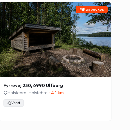
Kan bookes
Fyrrevej 230, 6990 Ulfborg
Holstebro
,
Holstebro
·
4.1
km
Vand