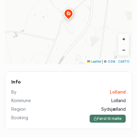
cabin
+
−
Leaflet
|
©
OSM
·
CARTO
Info
By
Lolland
Kommune
Lolland
Region
Sydsjælland
Booking
Først til mølle