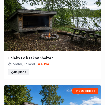
Holeby Folkeskov Shelter
Lolland
,
Lolland
·
4.6
km
Bålplads
Kan bookes