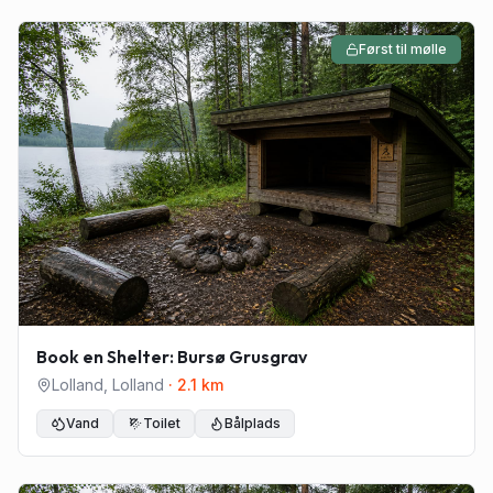
Først til mølle
Book en Shelter: Bursø Grusgrav
Lolland
,
Lolland
·
2.1
km
Vand
Toilet
Bålplads