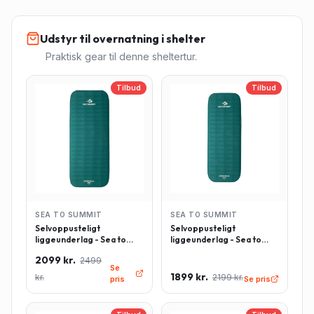
Udstyr til overnatning i shelter
Praktisk gear til denne sheltertur.
Tilbud
Tilbud
SEA TO SUMMIT
SEA TO SUMMIT
Selvoppusteligt
Selvoppusteligt
liggeunderlag - Sea to
liggeunderlag - Sea to
Summit Comfort Deluxe -
Summit Comfort Deluxe -
2099 kr.
2499
Rektangulær - Large -
Rektangulær - Regulær -
Se
Grøn
Grøn
1899 kr.
kr.
2199 kr.
pris
Se pris