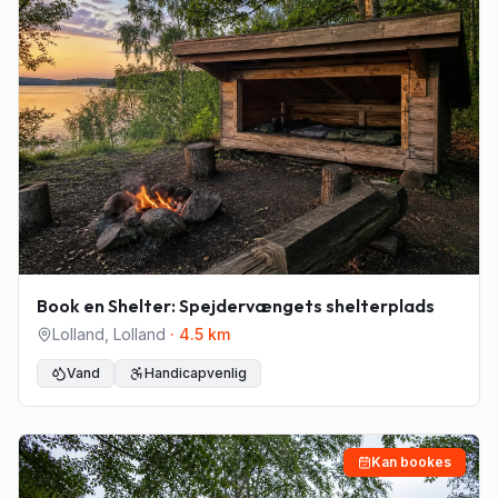
Book en Shelter: Spejdervængets shelterplads
Lolland
,
Lolland
·
4.5
km
Vand
Handicapvenlig
Kan bookes