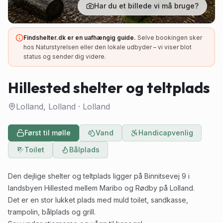
Har du et billede vi må bruge?
Findshelter.dk er en uafhængig guide.
Selve bookingen sker
hos Naturstyrelsen eller den lokale udbyder – vi viser blot
status og sender dig videre.
Hillested shelter og teltplads
Lolland, Lolland
·
Lolland
Først til mølle
Vand
Handicapvenlig
Toilet
Bålplads
Den dejlige shelter og teltplads ligger på Binnitsevej 9 i
landsbyen Hillested mellem Maribo og Rødby på Lolland.
Det er en stor lukket plads med muld toilet, sandkasse,
trampolin, bålplads og grill.