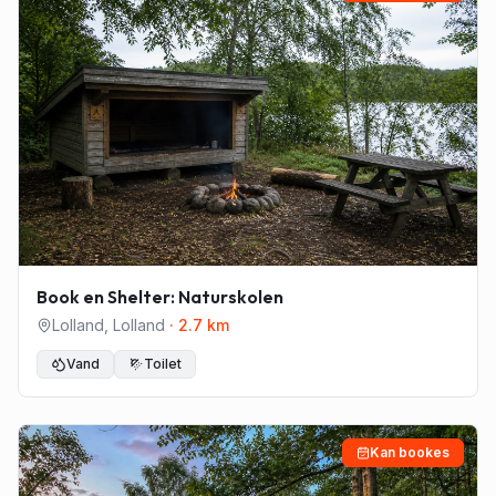
Book en Shelter: Naturskolen
Lolland
,
Lolland
·
2.7
km
Vand
Toilet
Kan bookes