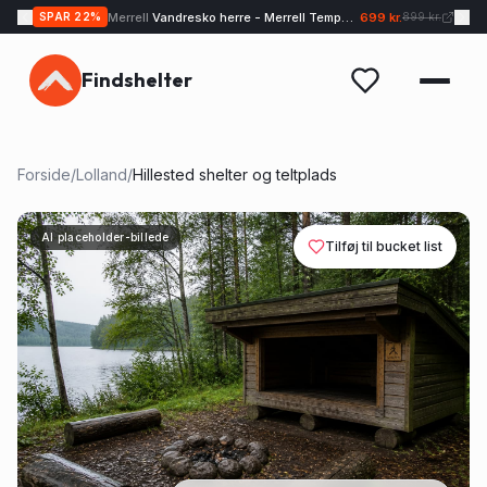
Merrell
Vandresko herre - Merrell Tempo EXP - Sand
699 kr.
SPAR
22
%
899 kr.
Findshelter
Forside
/
Lolland
/
Hillested shelter og teltplads
AI placeholder-billede
Tilføj til bucket list