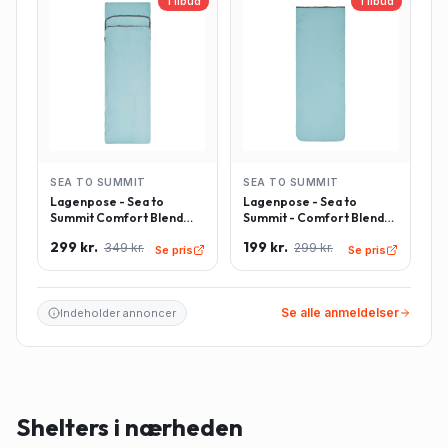
Tilbud
Tilbud
SEA TO SUMMIT
SEA TO SUMMIT
Lagenpose - Sea to
Lagenpose - Sea to
Summit Comfort Blend
Summit - Comfort Blend
Sleeping Bag Liner inkl.
Sleeping Bag Liner -
299 kr.
199 kr.
349 kr.
299 kr.
pudeindlæg -
Rektangulær - Lyseblå
Se pris
Se pris
Rektangulær - Lyseblå
Se alle anmeldelser
Indeholder annoncer
Shelters i nærheden