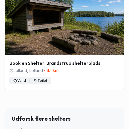
Book en Shelter: Brandstrup shelterplads
Lolland
,
Lolland
·
6.1
km
Vand
Toilet
Udforsk flere shelters