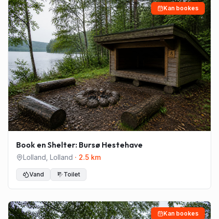
Kan bookes
Book en Shelter: Bursø Hestehave
Lolland
,
Lolland
·
2.5
km
Vand
Toilet
Kan bookes