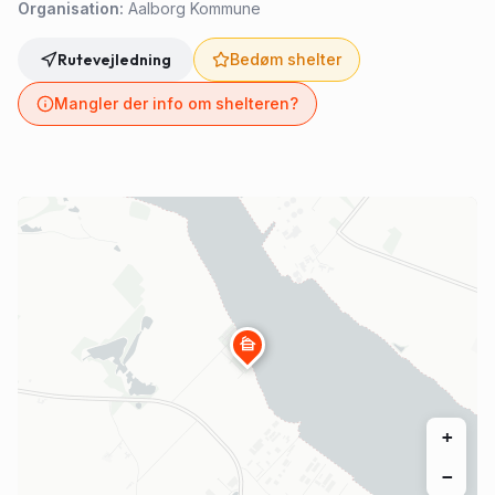
Organisation:
Aalborg Kommune
Rutevejledning
Bedøm shelter
Mangler der info om shelteren?
cabin
+
−