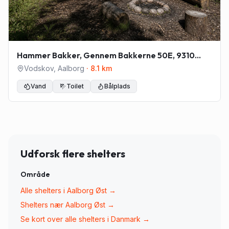
Hammer Bakker, Gennem Bakkerne 50E, 9310
Vodskov
Vodskov
,
Aalborg
·
8.1
km
Vand
Toilet
Bålplads
Udforsk flere shelters
Område
Alle shelters i
Aalborg Øst
→
Shelters nær
Aalborg Øst
→
Se kort over alle shelters i Danmark →