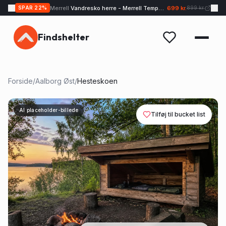
Merrell
Vandresko herre - Merrell Tempo EXP - Sand
699 kr.
SPAR
22
%
899 kr.
Findshelter
Forside
/
Aalborg Øst
/
Hesteskoen
AI placeholder-billede
Tilføj til bucket list