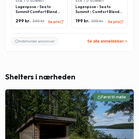
SEA TO SUMMIT
SEA TO SUMMIT
Lagenpose - Sea to
Lagenpose - Sea to
Summit Comfort Blend
Summit - Comfort Blend
Sleeping Bag Liner inkl.
Sleeping Bag Liner -
299 kr.
199 kr.
349 kr.
299 kr.
pudeindlæg -
Rektangulær - Lyseblå
Se pris
Se pris
Rektangulær - Lyseblå
Se alle anmeldelser
Indeholder annoncer
Shelters i nærheden
Først til mølle