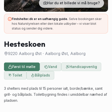
Har du et billede vi må bruge?
Findshelter.dk er en uafhængig guide.
Selve bookingen sker
hos Naturstyrelsen eller den lokale udbyder – vi viser blot
status og sender dig videre.
Hesteskoen
9220 Aalborg Øst
·
Aalborg Øst
, Aalborg
Først til mølle
Vand
Handicapvenlig
Toilet
Bålplads
3 shelters med plads til 15 personer ialt, borde/bænke, samt
grill- og bålplads. Toiletbygning findes i umiddelbar nærhed af
pladsen.