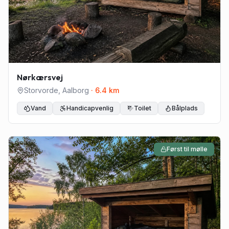
Nørkærsvej
Storvorde
,
Aalborg
·
6.4
km
Vand
Handicapvenlig
Toilet
Bålplads
Først til mølle