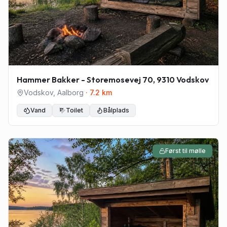
Hammer Bakker - Storemosevej 70, 9310 Vodskov
Vodskov
,
Aalborg
·
7.2
km
Vand
Toilet
Bålplads
Først til mølle