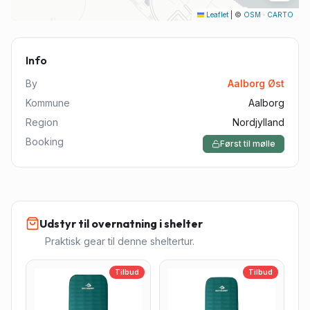
Leaflet
|
©
OSM
·
CARTO
Info
By
Aalborg Øst
Kommune
Aalborg
Region
Nordjylland
Booking
Først til mølle
Udstyr til overnatning i shelter
Praktisk gear til denne sheltertur.
Tilbud
Tilbud