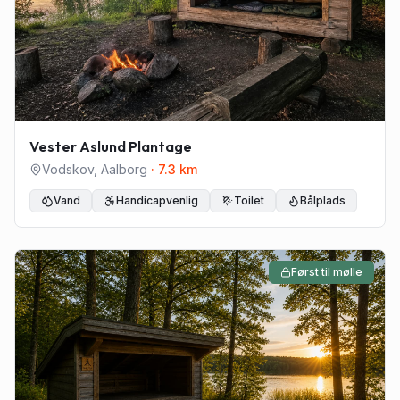
Vester Aslund Plantage
Vodskov
,
Aalborg
·
7.3
km
Vand
Handicapvenlig
Toilet
Bålplads
Først til mølle