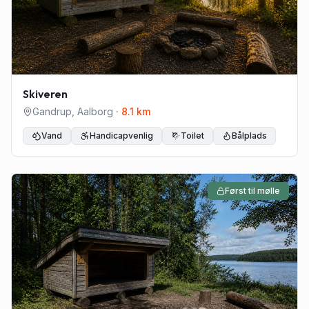
Skiveren
Gandrup
,
Aalborg
·
8.1
km
Vand
Handicapvenlig
Toilet
Bålplads
Først til mølle