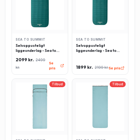
SEA TO SUMMIT
SEA TO SUMMIT
Selvoppusteligt
Selvoppusteligt
liggeunderlag - Sea to
liggeunderlag - Sea to
Summit Comfort Deluxe -
Summit Comfort Deluxe -
2099 kr.
2499
Rektangulær - Large -
Rektangulær - Regulær -
Se
Grøn
Grøn
1899 kr.
kr.
2199 kr.
pris
Se pris
Tilbud
Tilbud