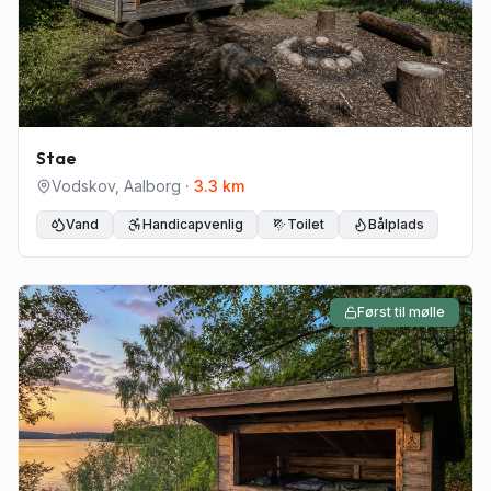
Stae
Vodskov
,
Aalborg
·
3.3
km
Vand
Handicapvenlig
Toilet
Bålplads
Først til mølle