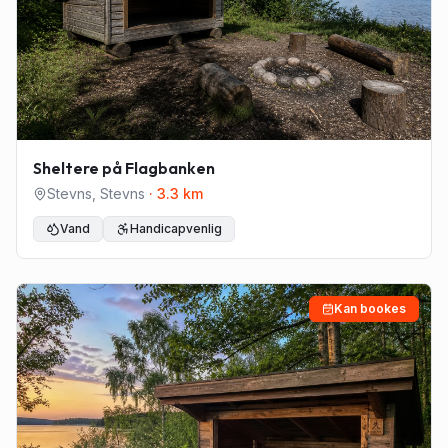
Sheltere på Flagbanken
Stevns
,
Stevns
·
3.3
km
Vand
Handicapvenlig
Kan bookes