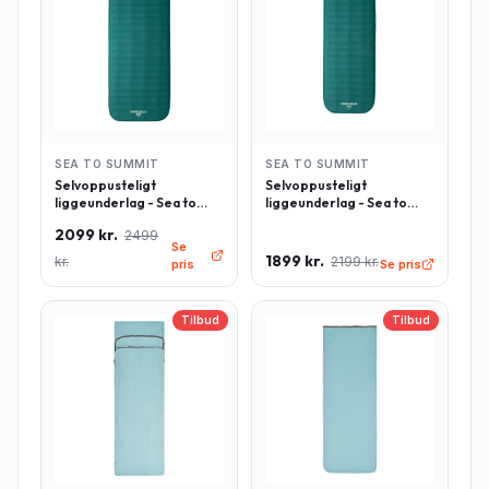
SEA TO SUMMIT
SEA TO SUMMIT
Selvoppusteligt
Selvoppusteligt
liggeunderlag - Sea to
liggeunderlag - Sea to
Summit Comfort Deluxe -
Summit Comfort Deluxe -
2099 kr.
2499
Rektangulær - Large -
Rektangulær - Regulær -
Se
Grøn
Grøn
1899 kr.
kr.
2199 kr.
pris
Se pris
Tilbud
Tilbud