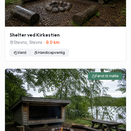
Shelter ved Kirkestien
Stevns
,
Stevns
·
9.0
km
Vand
Handicapvenlig
Først til mølle