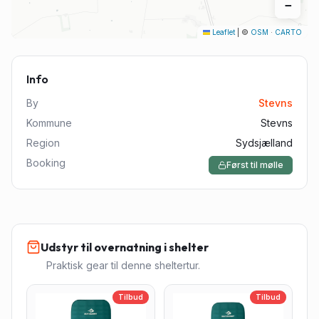
−
Leaflet
|
©
OSM
·
CARTO
Info
By
Stevns
Kommune
Stevns
Region
Sydsjælland
Booking
Først til mølle
Udstyr til overnatning i shelter
Praktisk gear til denne sheltertur.
Tilbud
Tilbud