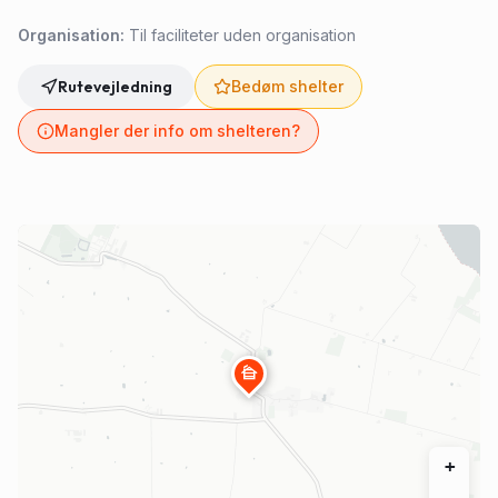
Organisation:
Til faciliteter uden organisation
Rutevejledning
Bedøm shelter
Mangler der info om shelteren?
cabin
+