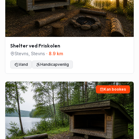
Shelter ved Friskolen
Stevns
,
Stevns
·
8.9
km
Vand
Handicapvenlig
Kan bookes