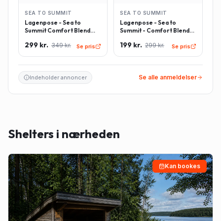
SEA TO SUMMIT
SEA TO SUMMIT
Lagenpose - Sea to
Lagenpose - Sea to
Summit Comfort Blend
Summit - Comfort Blend
Sleeping Bag Liner inkl.
Sleeping Bag Liner -
299 kr.
199 kr.
349 kr.
299 kr.
pudeindlæg -
Rektangulær - Lyseblå
Se pris
Se pris
Rektangulær - Lyseblå
Se alle anmeldelser
Indeholder annoncer
Shelters i nærheden
Kan bookes