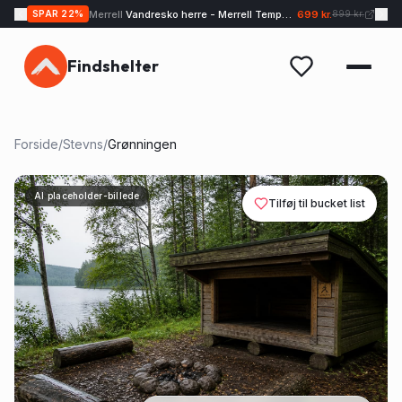
Merrell
Vandresko herre - Merrell Tempo EXP - Sand
699 kr.
SPAR
22
%
899 kr.
Findshelter
Forside
/
Stevns
/
Grønningen
AI placeholder-billede
Tilføj til bucket list