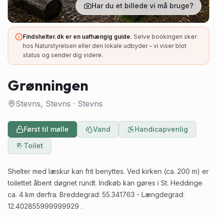
Har du et billede vi må bruge?
Findshelter.dk er en uafhængig guide.
Selve bookingen sker
hos Naturstyrelsen eller den lokale udbyder – vi viser blot
status og sender dig videre.
Grønningen
Stevns, Stevns
·
Stevns
Først til mølle
Vand
Handicapvenlig
Toilet
Shelter med læskur kan frit benyttes. Ved kirken (ca. 200 m) er
toilettet åbent døgnet rundt. Indkøb kan gøres i St. Heddinge
ca. 4 km derfra. Breddegrad: 55.341763 - Længdegrad:
12.402855999999929 .