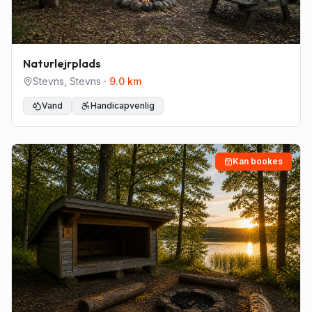
Naturlejrplads
Stevns
,
Stevns
·
9.0
km
Vand
Handicapvenlig
Kan bookes