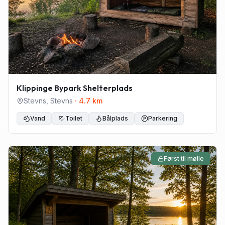
Klippinge Bypark Shelterplads
Stevns
,
Stevns
·
4.7
km
Vand
Toilet
Bålplads
Parkering
Først til mølle