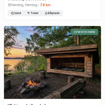
Herning
,
Herning
·
7.8
km
Vand
Toilet
Bålplads
Først til mølle