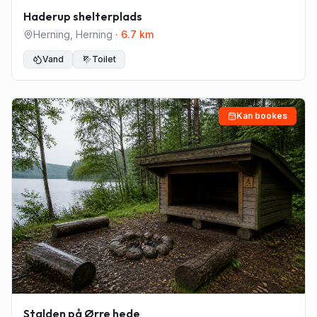
Haderup shelterplads
Herning
,
Herning
·
6.7
km
Vand
Toilet
Kan bookes
Stalden på Ørre hede