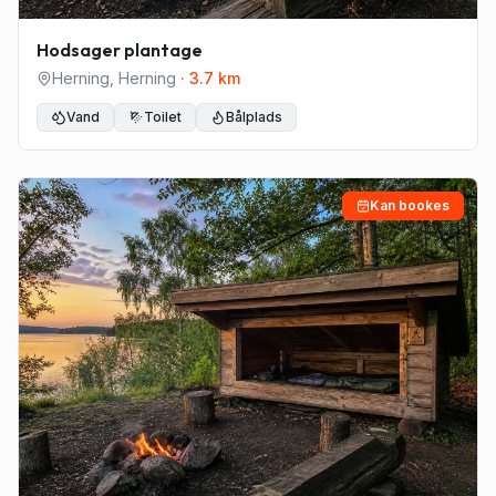
Hodsager plantage
Herning
,
Herning
·
3.7
km
Vand
Toilet
Bålplads
Kan bookes