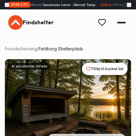
Merrell
Vandresko herre - Merrell Tempo EXP - Sand
699 kr.
SPAR
22
%
899 kr.
Findshelter
Forside
/
Herning
/
Feldborg Shelterplads
AI placeholder-billede
Tilføj til bucket list