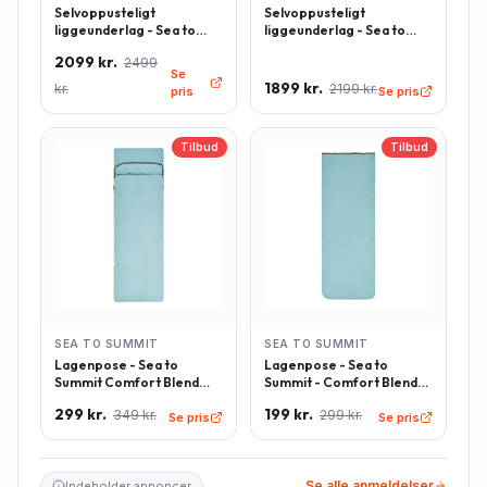
Selvoppusteligt
Selvoppusteligt
liggeunderlag - Sea to
liggeunderlag - Sea to
Summit Comfort Deluxe -
Summit Comfort Deluxe -
2099 kr.
2499
Rektangulær - Large -
Rektangulær - Regulær -
Se
Grøn
Grøn
1899 kr.
kr.
2199 kr.
pris
Se pris
Tilbud
Tilbud
SEA TO SUMMIT
SEA TO SUMMIT
Lagenpose - Sea to
Lagenpose - Sea to
Summit Comfort Blend
Summit - Comfort Blend
Sleeping Bag Liner inkl.
Sleeping Bag Liner -
299 kr.
199 kr.
349 kr.
299 kr.
pudeindlæg -
Rektangulær - Lyseblå
Se pris
Se pris
Rektangulær - Lyseblå
Se alle anmeldelser
Indeholder annoncer