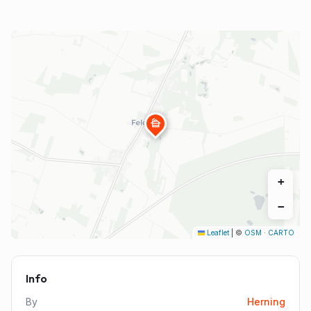
cabin
+
−
Leaflet
|
©
OSM
·
CARTO
Info
By
Herning