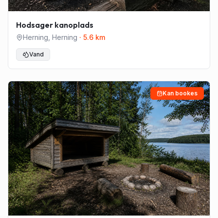
Hodsager kanoplads
Herning
,
Herning
·
5.6
km
Vand
Kan bookes