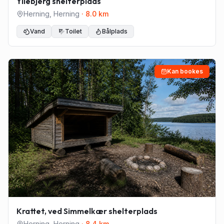
Yllebjerg shelterplads
Herning
,
Herning
·
8.0
km
Vand
Toilet
Bålplads
Kan bookes
Krattet, ved Simmelkær shelterplads
Herning
,
Herning
·
8.4
km