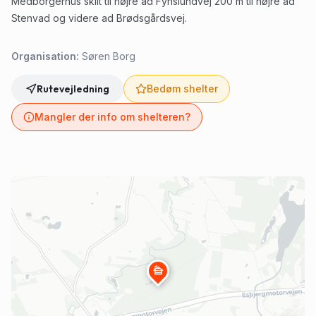
Medborgerhus skilt til højre ad Fynslundvej 200 m til højre ad
Stenvad og videre ad Brødsgårdsvej.
Organisation:
Søren Borg
Rutevejledning
Bedøm shelter
Mangler der info om shelteren?
cabin