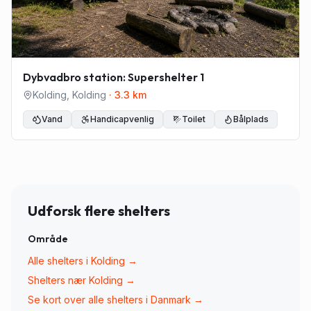
Dybvadbro station: Supershelter 1
Kolding
,
Kolding
·
3.3
km
Vand
Handicapvenlig
Toilet
Bålplads
Udforsk flere shelters
Område
Alle shelters i
Kolding
→
Shelters nær
Kolding
→
Se kort over alle shelters i Danmark →