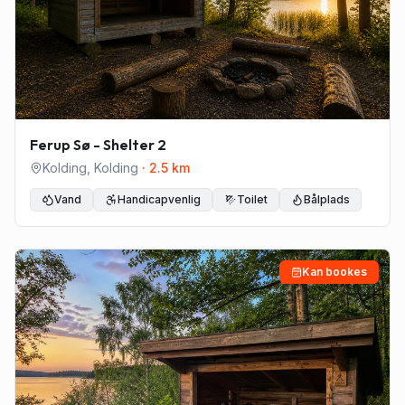
Ferup Sø - Shelter 2
Kolding
,
Kolding
·
2.5
km
Vand
Handicapvenlig
Toilet
Bålplads
Kan bookes