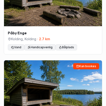
Påby Enge
Kolding
,
Kolding
·
2.7
km
Vand
Handicapvenlig
Bålplads
Kan bookes