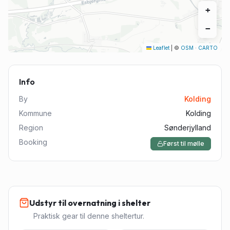
+
−
Leaflet
|
©
OSM
·
CARTO
Info
By
Kolding
Kommune
Kolding
Region
Sønderjylland
Booking
Først til mølle
Udstyr til overnatning i shelter
Praktisk gear til denne sheltertur.