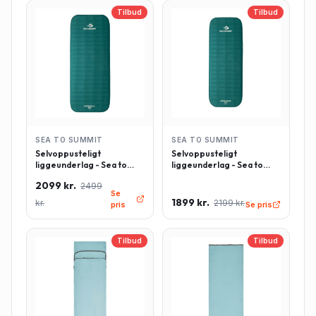
Tilbud
Tilbud
SEA TO SUMMIT
SEA TO SUMMIT
Selvoppusteligt
Selvoppusteligt
liggeunderlag - Sea to
liggeunderlag - Sea to
Summit Comfort Deluxe -
Summit Comfort Deluxe -
2099 kr.
2499
Rektangulær - Large -
Rektangulær - Regulær -
Se
Grøn
Grøn
1899 kr.
kr.
2199 kr.
pris
Se pris
Tilbud
Tilbud