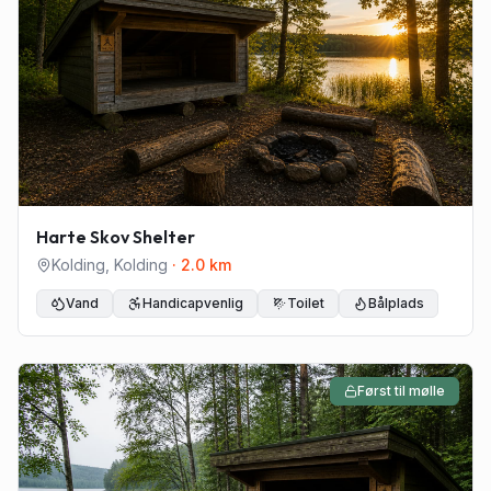
Harte Skov Shelter
Kolding
,
Kolding
·
2.0
km
Vand
Handicapvenlig
Toilet
Bålplads
Først til mølle