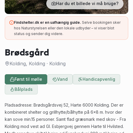
Har du et billede vi må bruge?
Findshelter.dk er en uafhængig guide.
Selve bookingen sker
hos Naturstyrelsen eller den lokale udbyder – vi viser blot
status og sender dig videre.
Brødsgård
Kolding, Kolding
·
Kolding
Først til mølle
Vand
Handicapvenlig
Bålplads
Pladsadresse: Brødsgårdsvej 52, Harte 6000 Kolding. Der er
kombineret shelter og grillhytte/bålhytte på 6x8 m. hvor der
kan sove min.15 personer. Samt flad græsmark med skov - Fra
Kolding mod vest ad Gl. Esbjergvej gennem Harte til Hvilsted.