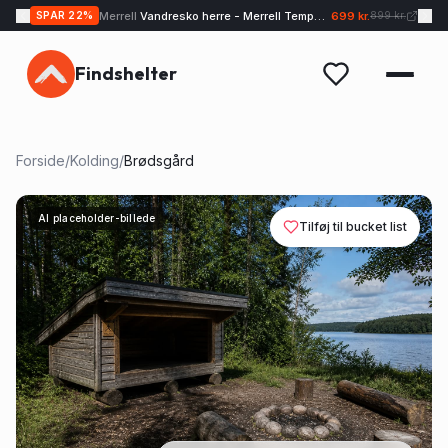
Merrell
Vandresko herre - Merrell Tempo EXP - Sand
699 kr.
SPAR
22
%
899 kr.
Findshelter
Forside
/
Kolding
/
Brødsgård
AI placeholder-billede
Tilføj til bucket list