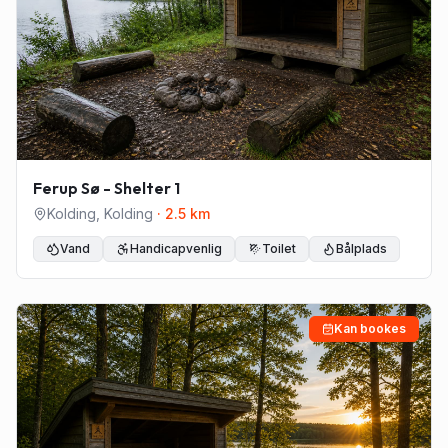
Ferup Sø - Shelter 1
Kolding
,
Kolding
·
2.5
km
Vand
Handicapvenlig
Toilet
Bålplads
Kan bookes