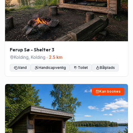
Ferup Sø - Shelter 3
Kolding
,
Kolding
·
2.5
km
Vand
Handicapvenlig
Toilet
Bålplads
Kan bookes