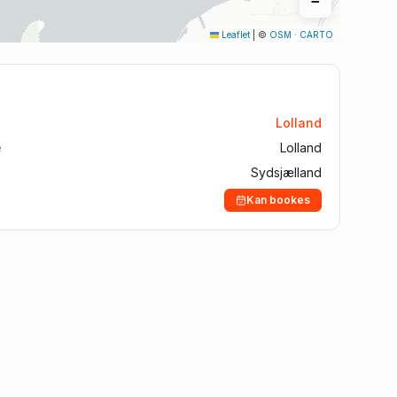
−
Aalborg
Leaflet
|
©
OSM
·
CARTO
Silkeborg
Roskilde
Horsens
Lolland
Vejle
e
Lolland
Sydsjælland
Kan bookes