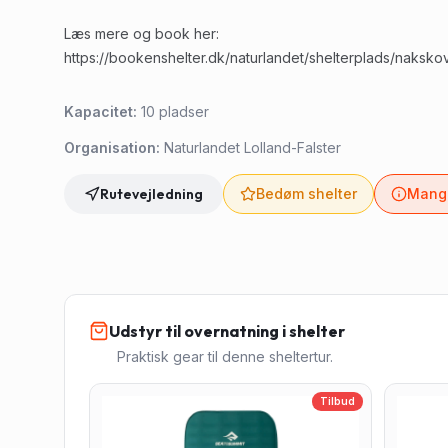
Læs mere og book her:
https://bookenshelter.dk/naturlandet/shelterplads/naksko
Kapacitet:
10
pladser
Organisation:
Naturlandet Lolland-Falster
Rutevejledning
Bedøm shelter
Mangl
Udstyr til overnatning i shelter
Praktisk gear til denne sheltertur.
Tilbud