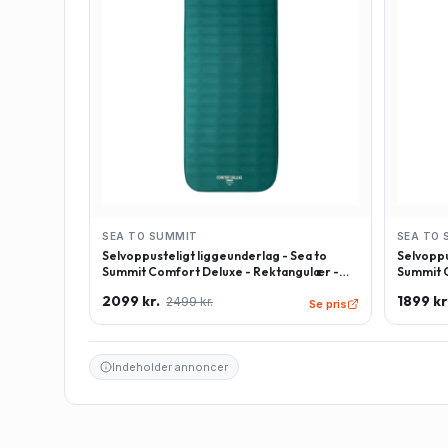
SEA TO SUMMIT
SEA TO 
Selvoppusteligt liggeunderlag - Sea to
Selvoppu
Summit Comfort Deluxe - Rektangulær -
Summit C
Large - Grøn
Regulær
2099 kr.
1899 kr
2499 kr.
Se pris
Indeholder annoncer