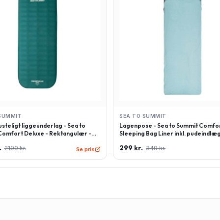
SUMMIT
SEA TO SUMMIT
steligt liggeunderlag - Sea to
Lagenpose - Sea to Summit Comfor
omfort Deluxe - Rektangulær -
Sleeping Bag Liner inkl. pudeindlæg
 - Grøn
Rektangulær - Lyseblå
.
299 kr.
2199 kr.
349 kr.
Se pris