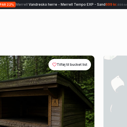
Merrell
Vandresko herre - Merrell Tempo EXP - Sand
699 kr.
SPAR
22
%
899 kr
Tilføj til bucket list