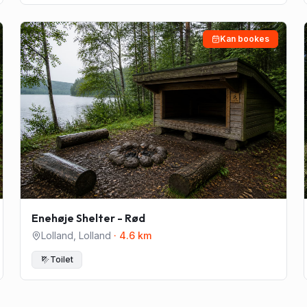
Kan bookes
Enehøje Shelter - Rød
Lolland
,
Lolland
·
4.6
km
Toilet