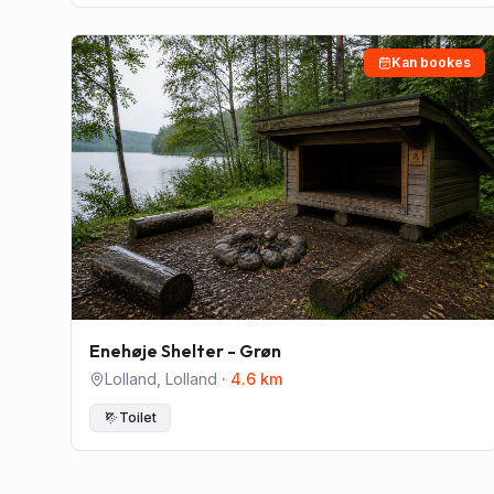
Kan bookes
Enehøje Shelter - Grøn
Lolland
,
Lolland
·
4.6
km
Toilet