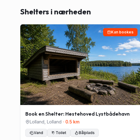
Shelters i nærheden
Kan bookes
Book en Shelter: Hestehoved Lystbådehavn
Lolland
,
Lolland
·
0.5
km
Vand
Toilet
Bålplads