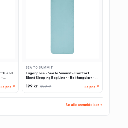
SEA TO SUMMIT
t Blend
Lagenpose - Sea to Summit - Comfort
 -
Blend Sleeping Bag Liner - Rektangulær -
Lyseblå
199 kr.
299 kr.
Se pris
Se pris
Se alle anmeldelser