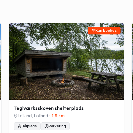
Kan bookes
Teglværksskoven shelterplads
Lolland
,
Lolland
·
1.9
km
Bålplads
Parkering