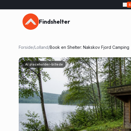
Findshelter
Forside
/
Lolland
/
Book en Shelter: Nakskov Fjord Camping
AI placeholder-billede