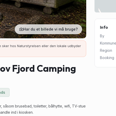
Info
Har du et billede vi må bruge?
By
Kommun
 sker hos Naturstyrelsen eller den lokale udbyder
Region
Booking
kov Fjord Camping
ads
 såsom brusebad, toiletter, bålhytte, wifi, TV-stue
andle ind i kiosken.