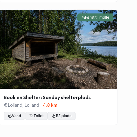
Først til mølle
Book en Shelter: Sandby shelterplads
Lolland
,
Lolland
·
4.8
km
Vand
Toilet
Bålplads