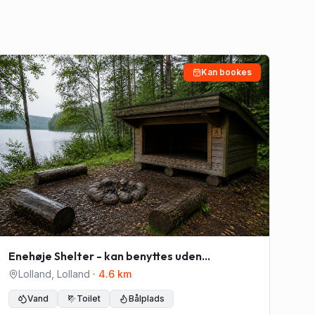
Kan bookes
Enehøje Shelter - kan benyttes uden
forudgående booking
Lolland
,
Lolland
·
4.6
km
Vand
Toilet
Bålplads