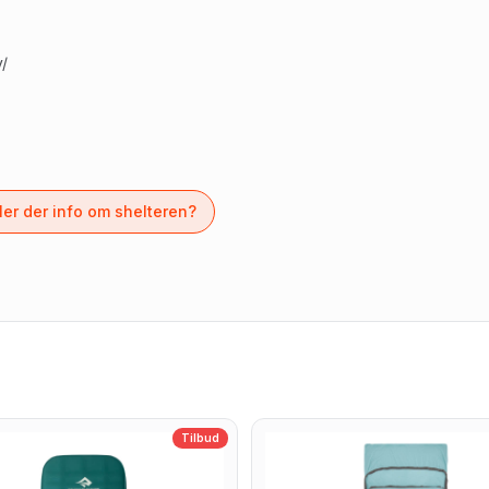
v/
er der info om shelteren?
Tilbud