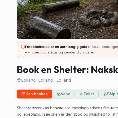
Findshelter.dk er en uafhængig guide.
Selve bookingen
– vi viser blot status og sender dig videre.
Book en Shelter: Naks
Lolland, Lolland
·
Lolland
Kan bookes
Vand
Toilet
Bålpl
Sheltergæster kan benytte alle campingpladsens faciliteter,
og legeplads. I sæsonen er der isbod og mulighed for at h