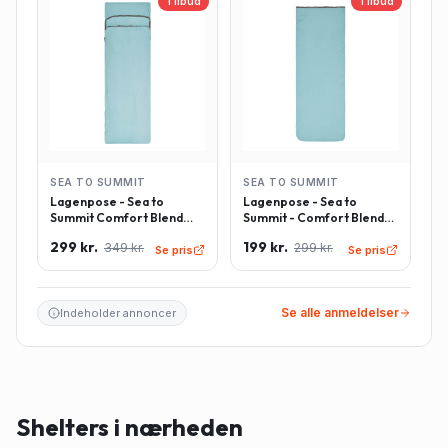
Tilbud
Tilbud
SEA TO SUMMIT
SEA TO SUMMIT
Lagenpose - Sea to
Lagenpose - Sea to
Summit Comfort Blend
Summit - Comfort Blend
Sleeping Bag Liner inkl.
Sleeping Bag Liner -
299 kr.
199 kr.
349 kr.
299 kr.
pudeindlæg -
Rektangulær - Lyseblå
Se pris
Se pris
Rektangulær - Lyseblå
Se alle anmeldelser
Indeholder annoncer
Shelters i nærheden