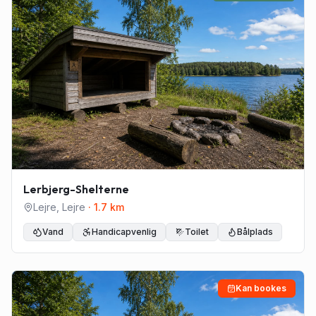
Lerbjerg-Shelterne
Lejre
,
Lejre
·
1.7
km
Vand
Handicapvenlig
Toilet
Bålplads
Kan bookes