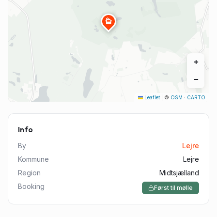
cabin
+
−
Leaflet
|
©
OSM
·
CARTO
Info
By
Lejre
Kommune
Lejre
Region
Midtsjælland
Booking
Først til mølle