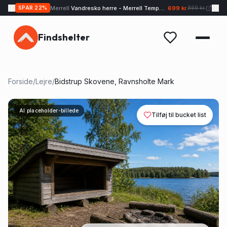
Merrell
Vandresko herre - Merrell Tempo EXP - Sand
699 kr.
SPAR
22
%
899 kr.
Findshelter
Forside
/
Lejre
/
Bidstrup Skovene, Ravnsholte Mark
AI placeholder-billede
Tilføj til bucket list