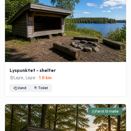
Lyspunktet - shelter
Lejre
,
Lejre
·
1.9
km
Vand
Toilet
Først til mølle