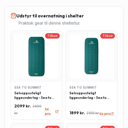
Udstyr til overnatning i shelter
Praktisk gear til denne sheltertur.
Tilbud
Tilbud
SEA TO SUMMIT
SEA TO SUMMIT
Selvoppusteligt
Selvoppusteligt
liggeunderlag - Sea to
liggeunderlag - Sea to
Summit Comfort Deluxe -
Summit Comfort Deluxe -
2099 kr.
2499
Rektangulær - Large -
Rektangulær - Regulær -
Se
Grøn
Grøn
1899 kr.
kr.
2199 kr.
pris
Se pris