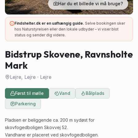
Har du et billede vi må bruge?
Findshelter.dk er en uafhængig guide.
Selve bookingen sker
hos Naturstyrelsen eller den lokale udbyder – vi viser blot
status og sender dig videre.
Bidstrup Skovene, Ravnsholte
Mark
Lejre, Lejre
·
Lejre
Først til mølle
Vand
Bålplads
Parkering
Pladsen er beliggende ca. 200 m sydøst for
skovfogedboligen Skovvej 52.
Vandhane er placeret ved skovfogedboligen.