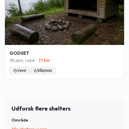
GODSET
Lejre
,
Lejre
·
7.1
km
Vand
Bålplads
Udforsk flere shelters
Område