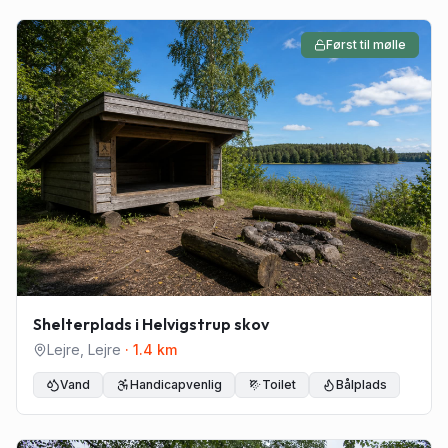
Først til mølle
Shelterplads i Helvigstrup skov
Lejre
,
Lejre
·
1.4
km
Vand
Handicapvenlig
Toilet
Bålplads