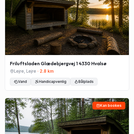
Friluftsladen Glædebjergvej 1 4330 Hvalsø
Lejre
,
Lejre
·
2.8
km
Vand
Handicapvenlig
Bålplads
Kan bookes