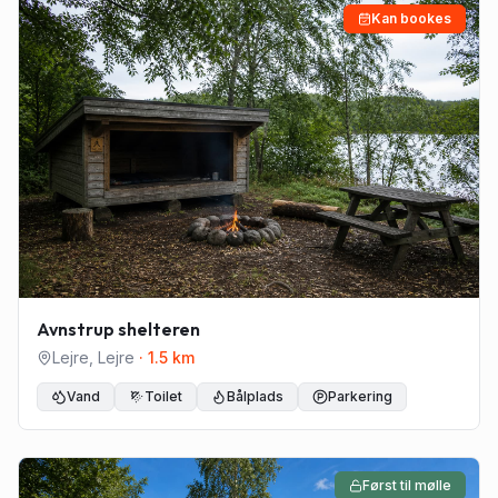
Kan bookes
Avnstrup shelteren
Lejre
,
Lejre
·
1.5
km
Vand
Toilet
Bålplads
Parkering
Først til mølle