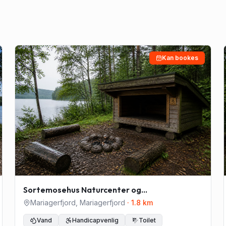
Kan bookes
Sortemosehus Naturcenter og
Hærvejsherberg
Mariagerfjord
,
Mariagerfjord
·
1.8
km
Vand
Handicapvenlig
Toilet