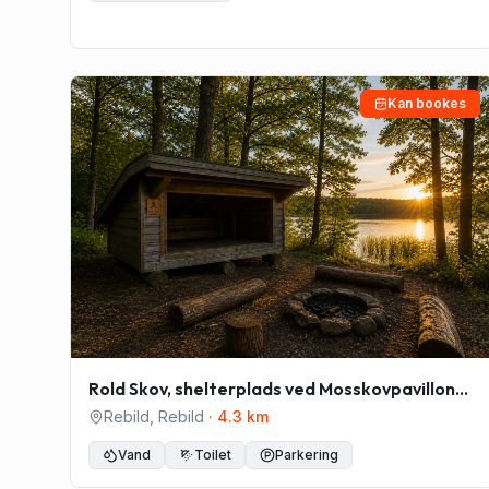
Kan bookes
Rold Skov, shelterplads ved Mosskovpavillonen
- Shelter nr. 1
Rebild
,
Rebild
·
4.3
km
Vand
Toilet
Parkering