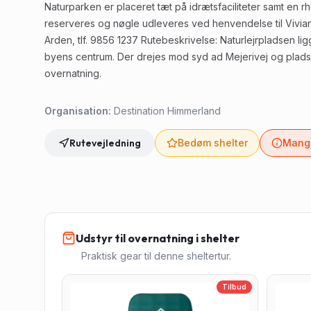
Naturparken er placeret tæt på idrætsfaciliteter samt en 
reserveres og nøgle udleveres ved henvendelse til Vivi
Arden, tlf. 9856 1237 Rutebeskrivelse: Naturlejrpladsen li
byens centrum. Der drejes mod syd ad Mejerivej og pladsen
overnatning.
Organisation:
Destination Himmerland
Rutevejledning
Bedøm shelter
Mangl
Udstyr til overnatning i shelter
Praktisk gear til denne sheltertur.
Tilbud