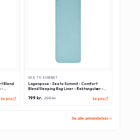
SEA TO SUMMIT
t Blend
Lagenpose - Sea to Summit - Comfort
 -
Blend Sleeping Bag Liner - Rektangulær -
Lyseblå
199 kr.
299 kr.
Se pris
Se pris
Se alle anmeldelser