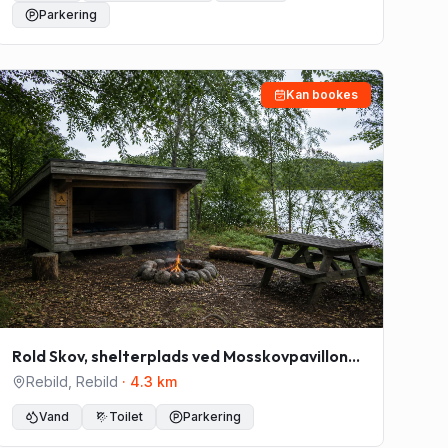
Parkering
Kan bookes
Rold Skov, shelterplads ved Mosskovpavillonen
- Shelter nr. 3
Rebild
,
Rebild
·
4.3
km
Vand
Toilet
Parkering