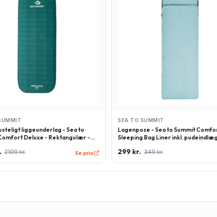
SUMMIT
SEA TO SUMMIT
steligt liggeunderlag - Sea to
Lagenpose - Sea to Summit Comfor
omfort Deluxe - Rektangulær -
Sleeping Bag Liner inkl. pudeindlæg
 - Grøn
Rektangulær - Lyseblå
.
299 kr.
2199 kr.
349 kr.
Se pris