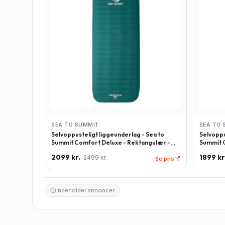
SEA TO SUMMIT
SEA TO 
Selvoppusteligt liggeunderlag - Sea to
Selvoppu
Summit Comfort Deluxe - Rektangulær -
Summit C
Large - Grøn
Regulær
2099 kr.
1899 kr
2499 kr.
Se pris
Indeholder annoncer