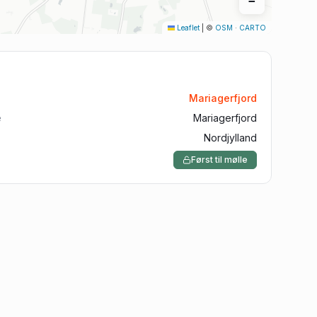
−
Aalborg
Leaflet
|
©
OSM
·
CARTO
Silkeborg
Roskilde
Horsens
Mariagerfjord
Vejle
e
Mariagerfjord
Nordjylland
Først til mølle