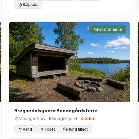
Bålplads
Først til mølle
Bregnedalsgaard Bondegårdsferie
Mariagerfjord
,
Mariagerfjord
·
4.3
km
Vand
Toilet
Hund tilladt