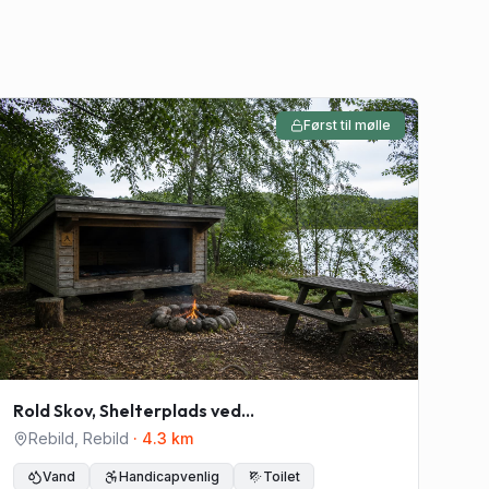
Først til mølle
Rold Skov, Shelterplads ved
Mosskovpavillonen - skal ikke bookes
Rebild
,
Rebild
·
4.3
km
Vand
Handicapvenlig
Toilet