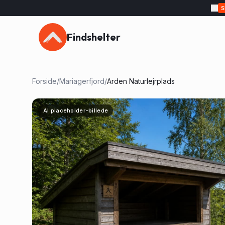
Findshelter
Forside
/
Mariagerfjord
/
Arden Naturlejrplads
AI placeholder-billede