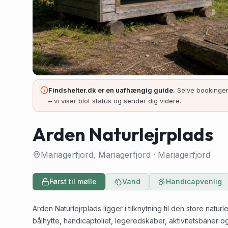
Findshelter.dk er en uafhængig guide.
Selve bookingen
– vi viser blot status og sender dig videre.
Arden Naturlejrplads
Mariagerfjord, Mariagerfjord
·
Mariagerfjord
Først til mølle
Vand
Handicapvenlig
Arden Naturlejrplads ligger i tilknytning til den store na
bålhytte, handicaptoliet, legeredskaber, aktivitetsbaner og 