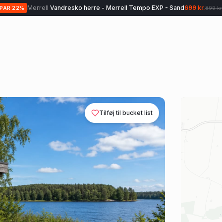
Merrell
Vandresko herre - Merrell Tempo EXP - Sand
699 kr.
SPAR
22
%
899 kr
Tilføj til bucket list