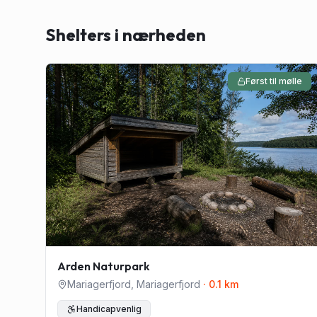
Shelters i nærheden
Først til mølle
Arden Naturpark
Mariagerfjord
,
Mariagerfjord
·
0.1
km
Handicapvenlig