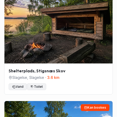
Shelterplads, Stigsnæs Skov
Slagelse
,
Slagelse
·
3.6
km
Vand
Toilet
Kan bookes