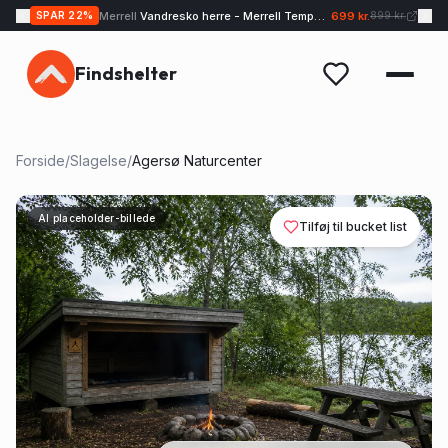
Merrell
Vandresko herre - Merrell Tempo EXP - Sand
699 kr.
SPAR
22
%
899 kr.
Findshelter
Forside
/
Slagelse
/
Agersø Naturcenter
AI placeholder-billede
Tilføj til bucket list