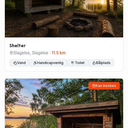
Shelter
Slagelse
,
Slagelse
·
11.5
km
Vand
Handicapvenlig
Toilet
Bålplads
Kan bookes