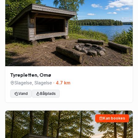
Tyrepletten, Omø
Slagelse
,
Slagelse
·
4.7
km
Vand
Bålplads
Kan bookes