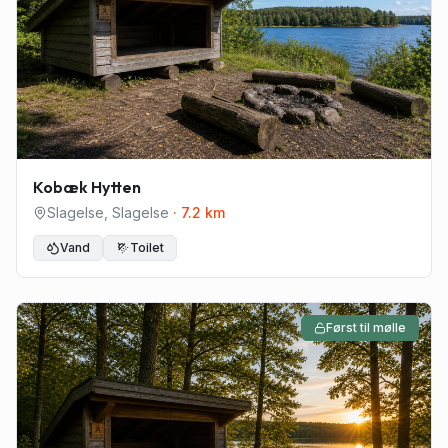
Kobæk Hytten
Slagelse
,
Slagelse
·
7.2
km
Vand
Toilet
Først til mølle