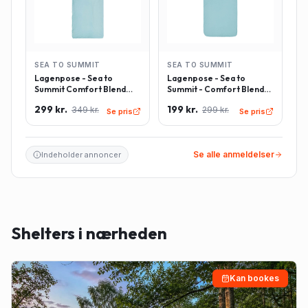
SEA TO SUMMIT
SEA TO SUMMIT
Lagenpose - Sea to
Lagenpose - Sea to
Summit Comfort Blend
Summit - Comfort Blend
Sleeping Bag Liner inkl.
Sleeping Bag Liner -
299 kr.
199 kr.
349 kr.
299 kr.
pudeindlæg -
Rektangulær - Lyseblå
Se pris
Se pris
Rektangulær - Lyseblå
Se alle anmeldelser
Indeholder annoncer
Shelters i nærheden
Kan bookes