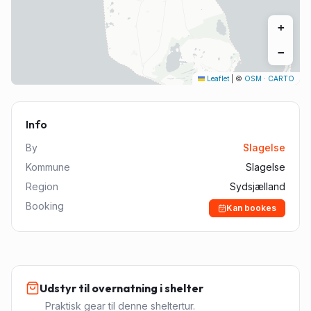
+
−
Leaflet
|
©
OSM
·
CARTO
Info
By
Slagelse
Kommune
Slagelse
Region
Sydsjælland
Booking
Kan bookes
Udstyr til overnatning i shelter
Praktisk gear til denne sheltertur.