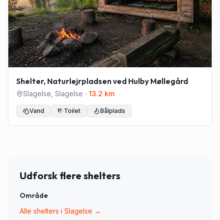
Shelter, Naturlejrpladsen ved Hulby Møllegård
Slagelse
,
Slagelse
·
13.2
km
Vand
Toilet
Bålplads
Udforsk flere shelters
Område
Alle shelters i
Slagelse
→