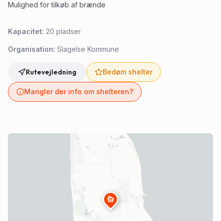
Mulighed for tilkøb af brænde
Kapacitet:
20
pladser
Organisation:
Slagelse Kommune
Rutevejledning
Bedøm shelter
Mangler der info om shelteren?
cabin