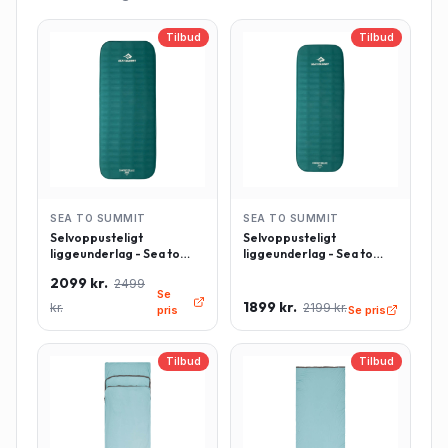
Tilbud
Tilbud
SEA TO SUMMIT
SEA TO SUMMIT
Selvoppusteligt
Selvoppusteligt
liggeunderlag - Sea to
liggeunderlag - Sea to
Summit Comfort Deluxe -
Summit Comfort Deluxe -
2099 kr.
2499
Rektangulær - Large -
Rektangulær - Regulær -
Se
Grøn
Grøn
1899 kr.
kr.
2199 kr.
pris
Se pris
Tilbud
Tilbud