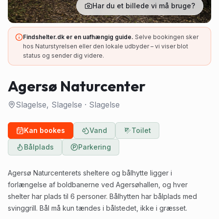
Har du et billede vi må bruge?
Findshelter.dk er en uafhængig guide.
Selve bookingen sker
hos Naturstyrelsen eller den lokale udbyder – vi viser blot
status og sender dig videre.
Agersø Naturcenter
Slagelse, Slagelse
·
Slagelse
Kan bookes
Vand
Toilet
Bålplads
Parkering
Agersø Naturcenterets sheltere og bålhytte ligger i
forlængelse af boldbanerne ved Agersøhallen, og hver
shelter har plads til 6 personer. Bålhytten har bålplads med
svinggrill. Bål må kun tændes i bålstedet, ikke i græsset.