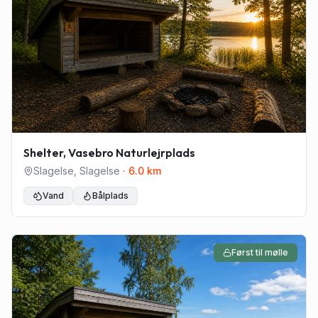
Shelter, Vasebro Naturlejrplads
Slagelse
,
Slagelse
·
6.0
km
Vand
Bålplads
Først til mølle