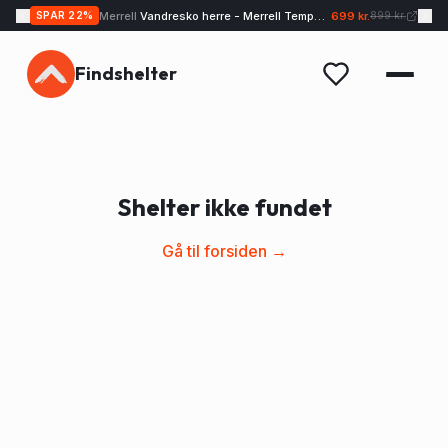
Merrell
Vandresko herre - Merrell Tempo EXP - Sand
699 kr.
SPAR
22
%
899 kr.
Findshelter
Shelter ikke fundet
Gå til forsiden →